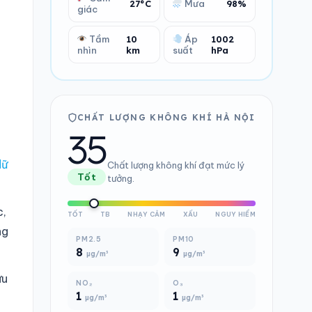
27°C
Mưa
98%
giác
Tầm
10
Áp
1002
nhìn
km
suất
hPa
CHẤT LƯỢNG KHÔNG KHÍ HÀ NỘI
35
ì
dữ
Chất lượng không khí đạt mức lý
Tốt
tưởng.
c,
TỐT
TB
NHẠY CẢM
XẤU
NGUY HIỂM
ng
PM2.5
PM10
8
9
µg/m³
µg/m³
ưu
NO₂
O₃
1
1
µg/m³
µg/m³