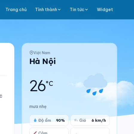
Trang chủ
Tỉnh thành
Tin tức
Widget
Việt Nam
Hà Nội
26
°C
c
mưa nhẹ
Độ ẩm
90%
Gió
6 km/h
Cảm