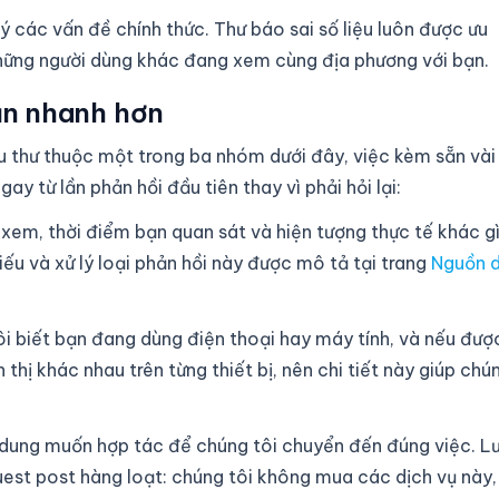
lý các vấn đề chính thức. Thư báo sai số liệu luôn được ưu
n những người dùng khác đang xem cùng địa phương với bạn.
bạn nhanh hơn
 thư thuộc một trong ba nhóm dưới đây, việc kèm sẵn vài
gay từ lần phản hồi đầu tiên thay vì phải hỏi lại:
xem, thời điểm bạn quan sát và hiện tượng thực tế khác g
chiếu và xử lý loại phản hồi này được mô tả tại trang
Nguồn 
i biết bạn đang dùng điện thoại hay máy tính, và nếu đượ
thị khác nhau trên từng thiết bị, nên chi tiết này giúp chú
ội dung muốn hợp tác để chúng tôi chuyển đến đúng việc. L
guest post hàng loạt: chúng tôi không mua các dịch vụ này,