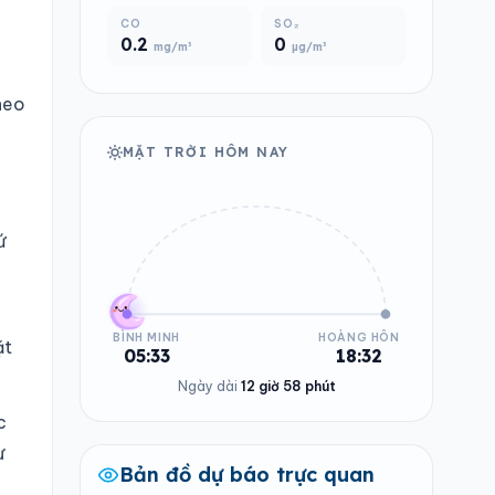
CO
SO₂
0.2
0
mg/m³
µg/m³
heo
MẶT TRỜI HÔM NAY
ứ
BÌNH MINH
HOÀNG HÔN
ặt
05:33
18:32
Ngày dài
12 giờ 58 phút
c
ư
Bản đồ dự báo trực quan