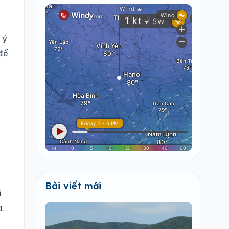
 ý
 để
Bài viết mới
ỉ
a.