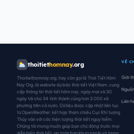
VỀ C
thoitiet
homnay
.org
Giới t
Thoitiethomnay.org, hay còn gọi là Thời Tiết Hôm
Nay Org, là website dự báo thời tiết Việt Nam, cung
Nguồn 
cấp thông tin thời tiết hôm nay, ngày mai và 30
ngày tới cho 34 tỉnh thành cùng hơn 3.000 xã
Liên h
phường trên cả nước. Dữ liệu được cập nhật liên tục
từ OpenWeather, kết hợp tham chiếu Cục Khí tượng
Thủy văn với các hiện tượng thời tiết nguy hiểm.
Chúng tôi mong muốn giúp bạn chủ động trước mọi
diễn biến thời tiết, an toàn hơn khi ra ngoài và trong