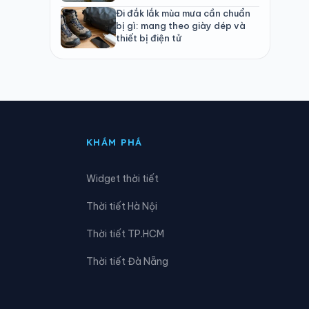
Đi đắk lắk mùa mưa cần chuẩn
bị gì: mang theo giày dép và
thiết bị điện tử
KHÁM PHÁ
Widget thời tiết
Thời tiết Hà Nội
Thời tiết TP.HCM
Thời tiết Đà Nẵng