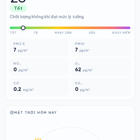
Tốt
Chất lượng không khí đạt mức lý tưởng.
TỐT
TB
NHẠY CẢM
XẤU
NGUY HIỂM
PM2.5
PM10
7
7
µg/m³
µg/m³
NO₂
O₃
0
62
µg/m³
µg/m³
CO
SO₂
0.2
0
mg/m³
µg/m³
MẶT TRỜI HÔM NAY