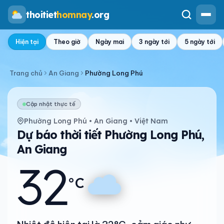
thoitiet
homnay
.org
Hiện tại
Theo giờ
Ngày mai
3 ngày tới
5 ngày tới
Trang chủ
An Giang
Phường Long Phú
Cập nhật thực tế
Phường Long Phú • An Giang • Việt Nam
Dự báo thời tiết Phường Long Phú,
An Giang
32
°C