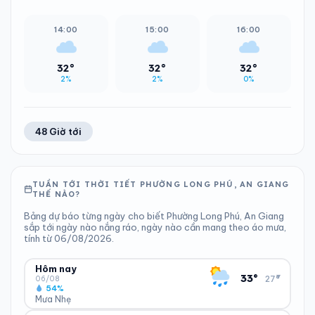
14:00
15:00
16:00
32°
32°
32°
2%
2%
0%
48 Giờ tới
TUẦN TỚI THỜI TIẾT PHƯỜNG LONG PHÚ, AN GIANG
THẾ NÀO?
Bảng dự báo từng ngày cho biết Phường Long Phú, An Giang
sắp tới ngày nào nắng ráo, ngày nào cần mang theo áo mưa,
tính từ 06/08/2026.
Hôm nay
▾
33°
27°
06/08
54%
Mưa Nhẹ