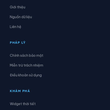
Xã Cô Tô
Xã Cù Lao Giêng
Giới thiệu
Xã Định Hòa
Xã Định Mỹ
Nguồn dữ liệu
Xã Đông Hòa
Xã Đông Hưng
Liên hệ
Xã Đông Thái
Xã Giang Thành
Xã Giồng Riềng
Xã Gò Quao
PHÁP LÝ
Xã Hòa Điền
Xã Hòa Hưng
Chính sách bảo mật
Xã Hòa Lạc
Xã Hòa Thuận
Miễn trừ trách nhiệm
Xã Hội An
Xã Hòn Đất
Điều khoản sử dụng
Xã Hòn Nghệ
Xã Khánh Bình
Xã Kiên Lương
Xã Long Điền
KHÁM PHÁ
Xã Long Kiến
Xã Long Thạnh
Widget thời tiết