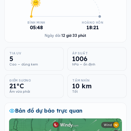
BÌNH MINH
HOÀNG HÔN
05:48
18:21
Ngày dài
12 giờ 33 phút
TIA UV
ÁP SUẤT
5
1006
Cao — dùng kem
hPa — ổn định
ĐIỂM SƯƠNG
TẦM NHÌN
21°C
10 km
Ẩm vừa phải
Tốt
Bản đồ dự báo trực quan