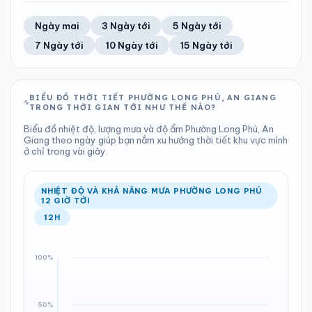
TIA UV
TẦM NHÌN
68%
23 km/h
LƯỢNG MƯA
ÁP SUẤT
11
Tốt
ĐIỂM SƯƠNG
% MƯA
0 mm
1006 hPa
22°C
100%
Trung bình ngày
Tốc độ gió
Ngày mai
3 Ngày tới
5 Ngày tới
Chỉ số UV
Ước lượng
Tổng cả ngày
Bình thường
Ổn định
Khả năng mưa
7 Ngày tới
10 Ngày tới
15 Ngày tới
TIA UV
TẦM NHÌN
LƯỢNG MƯA
ÁP SUẤT
11
Tốt
ĐIỂM SƯƠNG
% MƯA
0.54 mm
1007 hPa
21°C
0%
Chỉ số UV
Ước lượng
Tổng cả ngày
Bình thường
Ổn định
Khả năng mưa
BIỂU ĐỒ THỜI TIẾT PHƯỜNG LONG PHÚ, AN GIANG
TRONG THỜI GIAN TỚI NHƯ THẾ NÀO?
LƯỢNG MƯA
ÁP SUẤT
ĐIỂM SƯƠNG
% MƯA
0 mm
1008 hPa
22°C
57%
Biểu đồ nhiệt độ, lượng mưa và độ ẩm Phường Long Phú, An
Tổng cả ngày
Bình thường
Giang theo ngày giúp bạn nắm xu hướng thời tiết khu vực mình
Ổn định
Khả năng mưa
ở chỉ trong vài giây.
ĐIỂM SƯƠNG
% MƯA
22°C
3%
Ổn định
Khả năng mưa
NHIỆT ĐỘ VÀ KHẢ NĂNG MƯA PHƯỜNG LONG PHÚ
12 GIỜ TỚI
12H