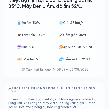
Nhiệt độ hiện tại là 32°C, cảm giác như
35°C. Mây Đen U Ám, độ ẩm 52%.
Độ ẩm:
52%
Gió:
27 km/h
Tầm nhìn:
10 km
Cảm giác:
35°C
Mưa:
2%
Áp suất:
1006 hPa
UV Index:
5
Điểm sương:
21°C
Cập nhật lần cuối: 14:08:59 — 06/08/2026
THỜI TIẾT PHƯỜNG LONG PHÚ, AN GIANG 12 GIỜ
TỚI
Từ mức 30°C hiện tại, nhiệt độ và khả năng mưa tại Phường
Long Phú, An Giang sẽ thay đổi qua từng khung giờ — theo
dõi chi tiết trong bảng dự báo 12 giờ bên dưới.