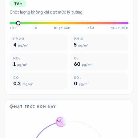
Tốt
Chất lượng không khí đạt mức lý tưởng.
TỐT
TB
NHẠY CẢM
XẤU
NGUY HIỂM
PM2.5
PM10
4
5
µg/m³
µg/m³
NO₂
O₃
1
60
µg/m³
µg/m³
CO
SO₂
0.2
0
mg/m³
µg/m³
MẶT TRỜI HÔM NAY