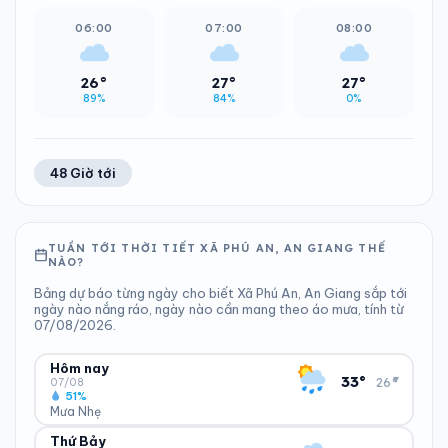
06:00
07:00
08:00
26°
27°
27°
89%
84%
0%
48 Giờ tới
TUẦN TỚI THỜI TIẾT XÃ PHÚ AN, AN GIANG THẾ
NÀO?
Bảng dự báo từng ngày cho biết Xã Phú An, An Giang sắp tới
ngày nào nắng ráo, ngày nào cần mang theo áo mưa, tính từ
07/08/2026.
Hôm nay
▾
33°
26°
07/08
51%
Mưa Nhẹ
Thứ Bảy
ĐỘ ẨM
GIÓ