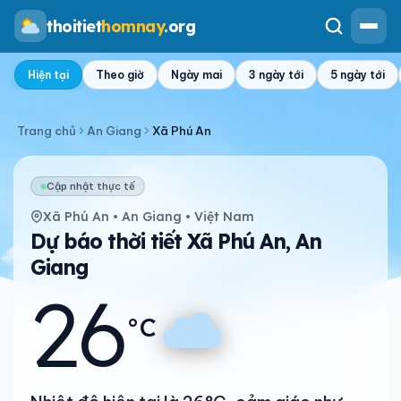
thoitiet
homnay
.org
Hiện tại
Theo giờ
Ngày mai
3 ngày tới
5 ngày tới
Trang chủ
An Giang
Xã Phú An
Cập nhật thực tế
Xã Phú An • An Giang • Việt Nam
Dự báo thời tiết Xã Phú An, An
Giang
26
°C