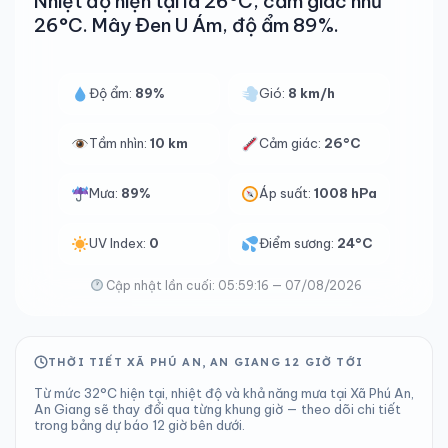
Nhiệt độ hiện tại là 26°C, cảm giác như
26°C. Mây Đen U Ám, độ ẩm 89%.
Độ ẩm:
89%
Gió:
8 km/h
Tầm nhìn:
10 km
Cảm giác:
26°C
Mưa:
89%
Áp suất:
1008 hPa
UV Index:
0
Điểm sương:
24°C
Cập nhật lần cuối: 05:59:16 — 07/08/2026
THỜI TIẾT XÃ PHÚ AN, AN GIANG 12 GIỜ TỚI
Từ mức 32°C hiện tại, nhiệt độ và khả năng mưa tại Xã Phú An,
An Giang sẽ thay đổi qua từng khung giờ — theo dõi chi tiết
trong bảng dự báo 12 giờ bên dưới.