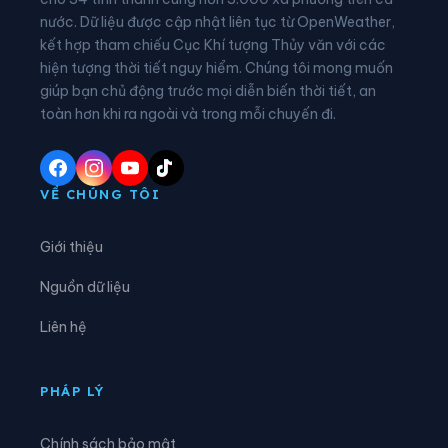
nước. Dữ liệu được cập nhật liên tục từ OpenWeather,
Xã Bình Giang
Xã Bình Hòa
kết hợp tham chiếu Cục Khí tượng Thủy văn với các
hiện tượng thời tiết nguy hiểm. Chúng tôi mong muốn
Xã Bình Mỹ
Xã Bình Sơn
giúp bạn chủ động trước mọi diễn biến thời tiết, an
Xã Bình Thạnh Đông
Xã Cần Đăng
toàn hơn khi ra ngoài và trong mỗi chuyến đi.
Xã Châu Phong
Xã Châu Phú
Xã Châu Thành
Xã Chợ Mới
VỀ CHÚNG TÔI
Xã Chợ Vàm
Xã Cô Tô
Giới thiệu
Xã Cù Lao Giêng
Xã Định Hòa
Nguồn dữ liệu
Xã Định Mỹ
Xã Đông Hòa
Liên hệ
Xã Đông Hưng
Xã Đông Thái
Xã Giang Thành
Xã Giồng Riềng
PHÁP LÝ
Xã Gò Quao
Xã Hòa Điền
Chính sách bảo mật