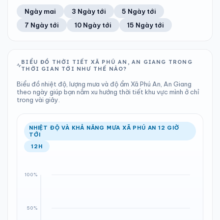
36%
37 km/h
3
Tốt
ĐIỂM SƯƠNG
% MƯA
0.43 mm
1008 hPa
21°C
44%
Trung bình ngày
Tốc độ gió
Ngày mai
3 Ngày tới
5 Ngày tới
Chỉ số UV
Ước lượng
Tổng cả ngày
Bình thường
Ổn định
Khả năng mưa
7 Ngày tới
10 Ngày tới
15 Ngày tới
TIA UV
TẦM NHÌN
LƯỢNG MƯA
ÁP SUẤT
3
Tốt
ĐIỂM SƯƠNG
% MƯA
0 mm
1008 hPa
22°C
58%
Chỉ số UV
Ước lượng
Tổng cả ngày
Bình thường
Ổn định
Khả năng mưa
BIỂU ĐỒ THỜI TIẾT XÃ PHÚ AN, AN GIANG TRONG
THỜI GIAN TỚI NHƯ THẾ NÀO?
LƯỢNG MƯA
ÁP SUẤT
ĐIỂM SƯƠNG
% MƯA
0 mm
1007 hPa
22°C
1%
Biểu đồ nhiệt độ, lượng mưa và độ ẩm Xã Phú An, An Giang
Tổng cả ngày
Bình thường
theo ngày giúp bạn nắm xu hướng thời tiết khu vực mình ở chỉ
Ổn định
Khả năng mưa
trong vài giây.
ĐIỂM SƯƠNG
% MƯA
18°C
0%
Ổn định
Khả năng mưa
NHIỆT ĐỘ VÀ KHẢ NĂNG MƯA XÃ PHÚ AN 12 GIỜ
TỚI
12H