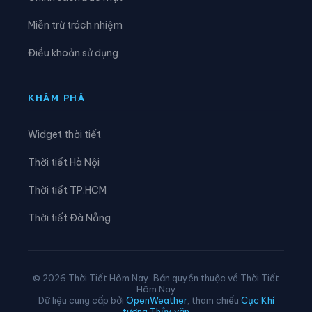
Xã Hòa Hưng
Xã Hòa Lạc
Miễn trừ trách nhiệm
Xã Hòa Thuận
Xã Hội An
Điều khoản sử dụng
Xã Hòn Đất
Xã Hòn Nghệ
Xã Khánh Bình
Xã Kiên Lương
KHÁM PHÁ
Xã Long Điền
Xã Long Kiến
Widget thời tiết
Xã Long Thạnh
Xã Mỹ Đức
Thời tiết Hà Nội
Xã Mỹ Hòa Hưng
Xã Mỹ Thuận
Thời tiết TP.HCM
Xã Ngọc Chúc
Xã Nhơn Hội
Thời tiết Đà Nẵng
Xã Nhơn Mỹ
Xã Núi Cấm
Xã Ô Lâm
Xã Óc Eo
© 2026 Thời Tiết Hôm Nay. Bản quyền thuộc về Thời Tiết
Hôm Nay
Xã Phú Hòa
Xã Phú Hữu
Dữ liệu cung cấp bởi
OpenWeather
, tham chiếu
Cục Khí
tượng Thủy văn