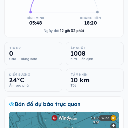
BÌNH MINH
HOÀNG HÔN
05:48
18:20
Ngày dài
12 giờ 32 phút
TIA UV
ÁP SUẤT
0
1008
Cao — dùng kem
hPa — ổn định
ĐIỂM SƯƠNG
TẦM NHÌN
24°C
10 km
Ẩm vừa phải
Tốt
Bản đồ dự báo trực quan