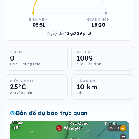
BÌNH MINH
HOÀNG HÔN
05:51
18:20
Ngày dài
12 giờ 29 phút
TIA UV
ÁP SUẤT
0
1009
Cao — dùng kem
hPa — ổn định
ĐIỂM SƯƠNG
TẦM NHÌN
25°C
10 km
Ẩm vừa phải
Tốt
Bản đồ dự báo trực quan