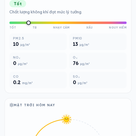
Tốt
Chất lượng không khí đạt mức lý tưởng.
TỐT
TB
NHẠY CẢM
XẤU
NGUY HIỂM
PM2.5
PM10
10
13
µg/m³
µg/m³
NO₂
O₃
0
76
µg/m³
µg/m³
CO
SO₂
0.2
0
mg/m³
µg/m³
MẶT TRỜI HÔM NAY