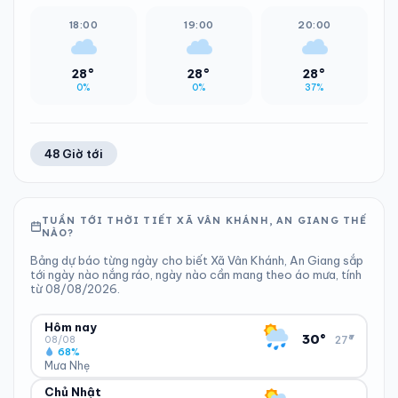
18:00
19:00
20:00
28°
28°
28°
0%
0%
37%
48 Giờ tới
TUẦN TỚI THỜI TIẾT XÃ VÂN KHÁNH, AN GIANG THẾ
NÀO?
Bảng dự báo từng ngày cho biết Xã Vân Khánh, An Giang sắp
tới ngày nào nắng ráo, ngày nào cần mang theo áo mưa, tính
từ 08/08/2026.
Hôm nay
▾
30°
27°
08/08
68%
Mưa Nhẹ
Chủ Nhật
ĐỘ ẨM
GIÓ