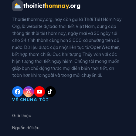
Phường Vĩnh Thông
Xã An Biên
thoitiet
homnay
.org
Xã An Châu
Xã An Cư
Thoitiethomnay.org, hay còn gọi là Thời Tiết Hôm Nay
Xã An Minh
Xã An Phú
Org, là website dự báo thời tiết Việt Nam, cung cấp
thông tin thời tiết hôm nay, ngày mai và 30 ngày tới
Xã Ba Chúc
Xã Bình An
cho 34 tỉnh thành cùng hơn 3.000 xã phường trên cả
nước. Dữ liệu được cập nhật liên tục từ OpenWeather,
Xã Bình Giang
Xã Bình Hòa
kết hợp tham chiếu Cục Khí tượng Thủy văn với các
hiện tượng thời tiết nguy hiểm. Chúng tôi mong muốn
Xã Bình Mỹ
Xã Bình Sơn
giúp bạn chủ động trước mọi diễn biến thời tiết, an
Xã Bình Thạnh Đông
Xã Cần Đăng
toàn hơn khi ra ngoài và trong mỗi chuyến đi.
Xã Châu Phong
Xã Châu Phú
Xã Châu Thành
Xã Chợ Mới
VỀ CHÚNG TÔI
Xã Chợ Vàm
Xã Cô Tô
Giới thiệu
Xã Cù Lao Giêng
Xã Định Hòa
Nguồn dữ liệu
Xã Định Mỹ
Xã Đông Hòa