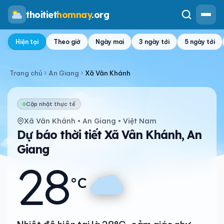
thoitiet
homnay
.org
Hiện tại
Theo giờ
Ngày mai
3 ngày tới
5 ngày tới
Trang chủ
An Giang
Xã Vân Khánh
Cập nhật thực tế
Xã Vân Khánh • An Giang • Việt Nam
Dự báo thời tiết Xã Vân Khánh, An
Giang
28
°C