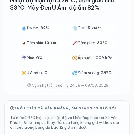
Nhiệt độ hiện tại là 28°C, cảm giác như
33°C. Mây Đen U Ám, độ ẩm 82%.
Độ ẩm:
82%
Gió:
15 km/h
Tầm nhìn:
10 km
Cảm giác:
33°C
Mưa:
0%
Áp suất:
1009 hPa
UV Index:
0
Điểm sương:
25°C
Cập nhật lần cuối: 18:24:56 — 08/08/2026
THỜI TIẾT XÃ VÂN KHÁNH, AN GIANG 12 GIỜ TỚI
Từ mức 29°C hiện tại, nhiệt độ và khả năng mưa tại Xã Vân
Khánh, An Giang sẽ thay đổi qua từng khung giờ — theo dõi
chi tiết trong bảng dự báo 12 giờ bên dưới.