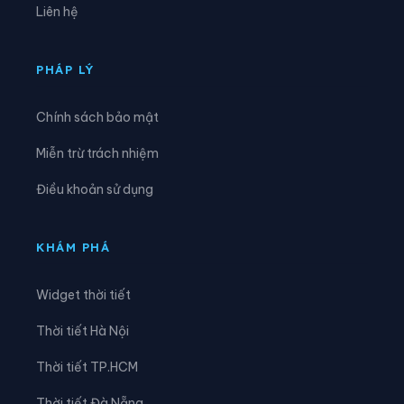
Liên hệ
Xã Đông Hưng
Xã Đông Thái
Xã Giang Thành
Xã Giồng Riềng
PHÁP LÝ
Xã Gò Quao
Xã Hòa Điền
Chính sách bảo mật
Xã Hòa Hưng
Xã Hòa Lạc
Miễn trừ trách nhiệm
Xã Hòa Thuận
Xã Hội An
Điều khoản sử dụng
Xã Hòn Đất
Xã Hòn Nghệ
Xã Khánh Bình
Xã Kiên Lương
KHÁM PHÁ
Xã Long Điền
Xã Long Kiến
Widget thời tiết
Xã Long Thạnh
Xã Mỹ Đức
Thời tiết Hà Nội
Xã Mỹ Hòa Hưng
Xã Mỹ Thuận
Thời tiết TP.HCM
Xã Ngọc Chúc
Xã Nhơn Hội
Thời tiết Đà Nẵng