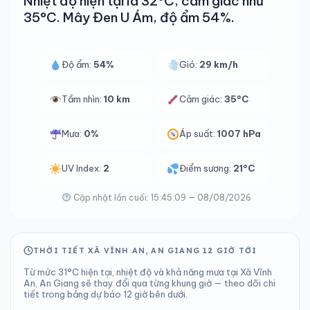
Nhiệt độ hiện tại là 32°C, cảm giác như
35°C. Mây Đen U Ám, độ ẩm 54%.
Độ ẩm:
54%
Gió:
29 km/h
Tầm nhìn:
10 km
Cảm giác:
35°C
Mưa:
0%
Áp suất:
1007 hPa
UV Index:
2
Điểm sương:
21°C
Cập nhật lần cuối: 15:45:09 — 08/08/2026
THỜI TIẾT XÃ VĨNH AN, AN GIANG 12 GIỜ TỚI
Từ mức 31°C hiện tại, nhiệt độ và khả năng mưa tại Xã Vĩnh
An, An Giang sẽ thay đổi qua từng khung giờ — theo dõi chi
tiết trong bảng dự báo 12 giờ bên dưới.