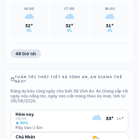
16:00
17:00
18:00
32°
32°
31°
0%
0%
0%
48 Giờ tới
TUẦN TỚI THỜI TIẾT XÃ VĨNH AN, AN GIANG THẾ
NÀO?
Bảng dự báo từng ngày cho biết Xã Vĩnh An, An Giang sắp tới
ngày nào nắng ráo, ngày nào cần mang theo áo mưa, tính từ
08/08/2026.
Hôm nay
▾
33°
26°
08/08
50%
Mây Đen U Ám
Chủ Nhật
ĐỘ ẨM
GIÓ