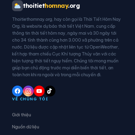
Phường Vĩnh Thông
Xã An Biên
thoitiet
homnay
.org
Xã An Châu
Xã An Cư
Thoitiethomnay.org, hay còn gọi là Thời Tiết Hôm Nay
Xã An Minh
Xã An Phú
Org, là website dự báo thời tiết Việt Nam, cung cấp
thông tin thời tiết hôm nay, ngày mai và 30 ngày tới
Xã Ba Chúc
Xã Bình An
cho 34 tỉnh thành cùng hơn 3.000 xã phường trên cả
nước. Dữ liệu được cập nhật liên tục từ OpenWeather,
Xã Bình Giang
Xã Bình Hòa
kết hợp tham chiếu Cục Khí tượng Thủy văn với các
hiện tượng thời tiết nguy hiểm. Chúng tôi mong muốn
Xã Bình Mỹ
Xã Bình Sơn
giúp bạn chủ động trước mọi diễn biến thời tiết, an
Xã Bình Thạnh Đông
Xã Cần Đăng
toàn hơn khi ra ngoài và trong mỗi chuyến đi.
Xã Châu Phong
Xã Châu Phú
Xã Châu Thành
Xã Chợ Mới
VỀ CHÚNG TÔI
Xã Chợ Vàm
Xã Cô Tô
Giới thiệu
Xã Cù Lao Giêng
Xã Định Hòa
Nguồn dữ liệu
Xã Định Mỹ
Xã Đông Hòa