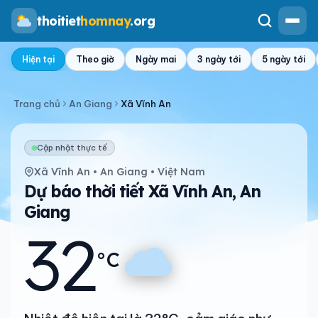
thoitiet
homnay
.org
Hiện tại
Theo giờ
Ngày mai
3 ngày tới
5 ngày tới
Trang chủ
An Giang
Xã Vĩnh An
Cập nhật thực tế
Xã Vĩnh An • An Giang • Việt Nam
Dự báo thời tiết Xã Vĩnh An, An
Giang
32
°C