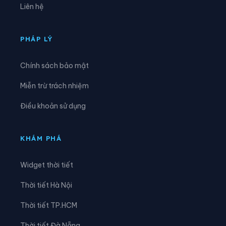
Liên hệ
Xã Đông Hưng
Xã Đông Thái
Xã Giang Thành
Xã Giồng Riềng
PHÁP LÝ
Xã Gò Quao
Xã Hòa Điền
Chính sách bảo mật
Xã Hòa Hưng
Xã Hòa Lạc
Miễn trừ trách nhiệm
Xã Hòa Thuận
Xã Hội An
Điều khoản sử dụng
Xã Hòn Đất
Xã Hòn Nghệ
Xã Khánh Bình
Xã Kiên Lương
KHÁM PHÁ
Xã Long Điền
Xã Long Kiến
Widget thời tiết
Xã Long Thạnh
Xã Mỹ Đức
Thời tiết Hà Nội
Xã Mỹ Hòa Hưng
Xã Mỹ Thuận
Thời tiết TP.HCM
Xã Ngọc Chúc
Xã Nhơn Hội
Thời tiết Đà Nẵng