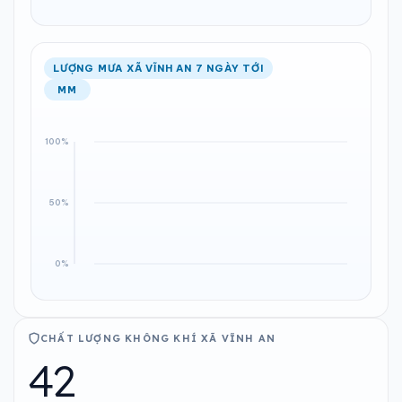
LƯỢNG MƯA XÃ VĨNH AN 7 NGÀY TỚI
MM
CHẤT LƯỢNG KHÔNG KHÍ XÃ VĨNH AN
42