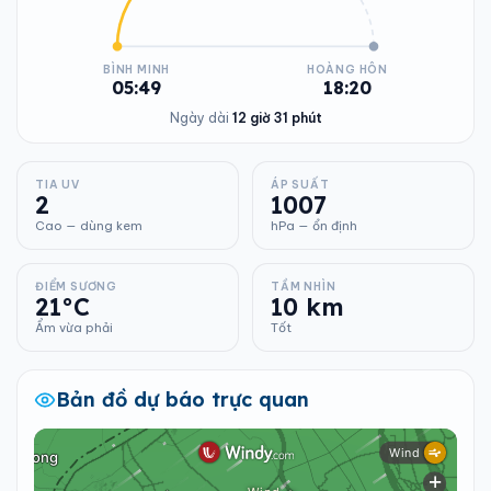
BÌNH MINH
HOÀNG HÔN
05:49
18:20
Ngày dài
12 giờ 31 phút
TIA UV
ÁP SUẤT
2
1007
Cao — dùng kem
hPa — ổn định
ĐIỂM SƯƠNG
TẦM NHÌN
21°C
10 km
Ẩm vừa phải
Tốt
Bản đồ dự báo trực quan