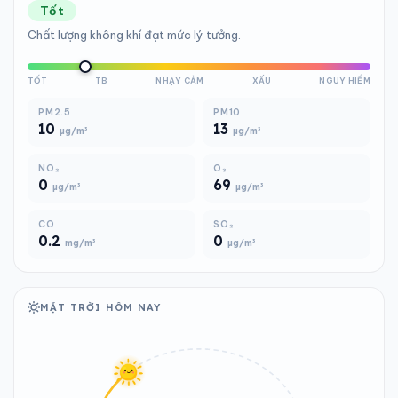
Tốt
Chất lượng không khí đạt mức lý tưởng.
TỐT
TB
NHẠY CẢM
XẤU
NGUY HIỂM
PM2.5
PM10
10
13
µg/m³
µg/m³
NO₂
O₃
0
69
µg/m³
µg/m³
CO
SO₂
0.2
0
mg/m³
µg/m³
MẶT TRỜI HÔM NAY