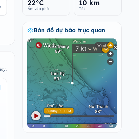
22°C
10 km
▾
Ẩm vừa phải
Tốt
Bản đồ dự báo trực quan
iây.