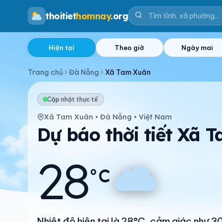
thoitiet
homnay
.org
Hiện tại
Theo giờ
Ngày mai
Trang chủ
Đà Nẵng
Xã Tam Xuân
Cập nhật thực tế
Xã Tam Xuân • Đà Nẵng • Việt Nam
Dự báo thời tiết Xã
28
°C
Nhiệt độ hiện tại là 28°C, cảm giác như