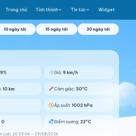
Trang chủ
Tỉnh thành
Tin tức
Widget
10 ngày tới
15 ngày tới
30 ngày tới
69%
Gió:
9 km/h
n:
10 km
Cảm giác:
30°C
Áp suất:
1002 hPa
:
0
Điểm sương:
22°C
n cuối: 20:03:04 — 09/08/2026