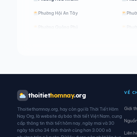
Phường Hội An Tây
Phườ
Phường Quảng Phú
Phườ
Xã Avương
Xã B
Xã Chiên Đàn
Xã Đ
Xã Đồng Dương
Xã Đ
Xã Duy Xuyên
Xã G
VỀ C
thoitiet
homnay
.org
Xã Hòa Tiến
Xã H
Giới t
Thoitiethomnay.org, hay còn gọi là Thời Tiết Hôm
Xã La Dêê
Xã L
Nay Org, là website dự báo thời tiết Việt Nam, cung
Nguồn 
cấp thông tin thời tiết hôm nay, ngày mai và 30
Xã Nam Phước
Xã N
ngày tới cho 34 tỉnh thành cùng hơn 3.000 xã
Liên h