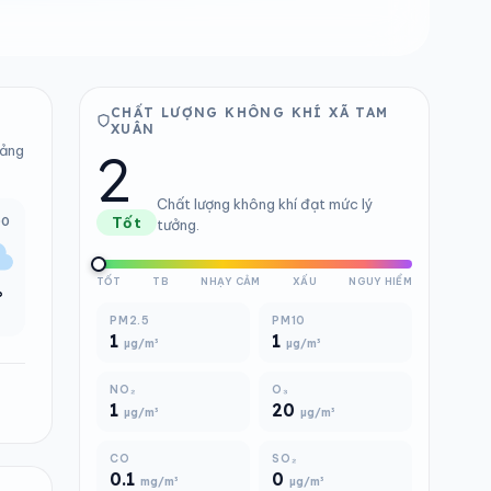
CHẤT LƯỢNG KHÔNG KHÍ XÃ TAM
XUÂN
2
bảng
Chất lượng không khí đạt mức lý
00
Tốt
tưởng.
TỐT
TB
NHẠY CẢM
XẤU
NGUY HIỂM
°
PM2.5
PM10
1
1
µg/m³
µg/m³
NO₂
O₃
1
20
µg/m³
µg/m³
CO
SO₂
0.1
0
mg/m³
µg/m³