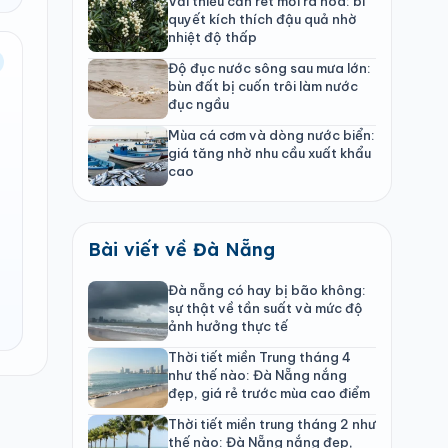
Vải thiều cần rét mới ra hoa: bí
quyết kích thích đậu quả nhờ
nhiệt độ thấp
Độ đục nước sông sau mưa lớn:
bùn đất bị cuốn trôi làm nước
đục ngầu
Mùa cá cơm và dòng nước biển:
giá tăng nhờ nhu cầu xuất khẩu
cao
Bài viết về Đà Nẵng
Đà nẵng có hay bị bão không:
sự thật về tần suất và mức độ
ảnh hưởng thực tế
Thời tiết miền Trung tháng 4
như thế nào: Đà Nẵng nắng
đẹp, giá rẻ trước mùa cao điểm
Thời tiết miền trung tháng 2 như
thế nào: Đà Nẵng nắng đẹp,