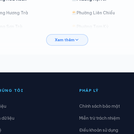
ng Hương Trà
Phường Liên Chiểu
ng Sơn Trà
Phường Tam Kỳ
Xem thêm
à Nà
Xã Bến Giằng
ắc Pring
Xã Đại Lộc
ông Giang
Xã Đức Phú
ò Nổi
Xã Hà Nha
HÚNG TÔI
PHÁP LÝ
òa Vang
Xã Hùng Sơn
hiệu
Chính sách bảo mật
a Êê
Xã Lãnh Ngọc
dữ liệu
Miễn trừ trách nhiệm
am Trà My
Xã Nông Sơn
ệ
Điều khoản sử dụng