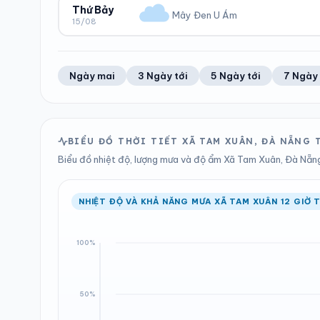
49%
10 km/h
0 mm
1003 hPa
Thứ Bảy
Mây Đen U Ám
15/08
Trung bình ngày
Tốc độ gió
Tổng cả ngày
Bình thường
ĐỘ ẨM
GIÓ
LƯỢNG MƯA
ÁP SUẤT
47%
13 km/h
0 mm
1003 hPa
Trung bình ngày
Tốc độ gió
Tổng cả ngày
Bình thường
Ngày mai
3 Ngày tới
5 Ngày tới
7 Ngày 
LƯỢNG MƯA
ÁP SUẤT
0 mm
1003 hPa
Tổng cả ngày
Bình thường
BIỂU ĐỒ THỜI TIẾT XÃ TAM XUÂN, ĐÀ NẴNG
Biểu đồ nhiệt độ, lượng mưa và độ ẩm Xã Tam Xuân, Đà Nẵng 
NHIỆT ĐỘ VÀ KHẢ NĂNG MƯA XÃ TAM XUÂN 12 GIỜ T