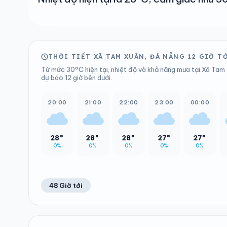
THỜI TIẾT XÃ TAM XUÂN, ĐÀ NẴNG 12 GIỜ T
Từ mức 30°C hiện tại, nhiệt độ và khả năng mưa tại Xã Tam 
dự báo 12 giờ bên dưới.
20:00
21:00
22:00
23:00
00:00
28°
28°
28°
27°
27°
0%
0%
0%
0%
0%
48 Giờ tới