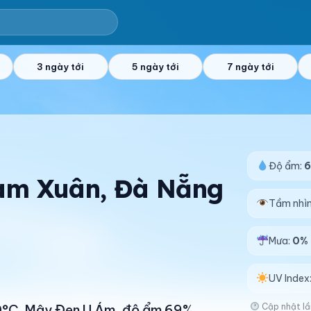
3 ngày tới
5 ngày tới
7 ngày tới
Độ ẩm:
 Tam Xuân, Đà Nẵng
Tầm nhì
Mưa:
0%
UV Index
Cập nhật lầ
 30°C. Mây Đen U Ám, độ ẩm 69%.