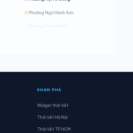
Phường Ngũ Hành Sơn
Phường Thanh Khê
Xã Bến Hiên
Xã Điện Bàn Tây
Xã Duy Nghĩa
Xã Hiệp Đức
KHÁM PHÁ
Xã Khâm Đức
Widget thời tiết
Xã Nam Giang
Thời tiết Hà Nội
Xã Núi Thành
Thời tiết TP.HCM