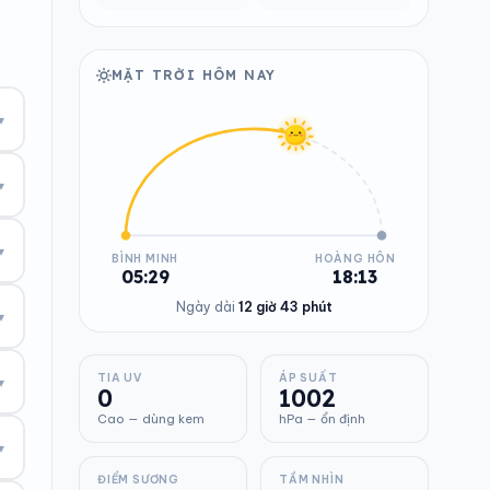
MẶT TRỜI HÔM NAY
▾
▾
▾
BÌNH MINH
HOÀNG HÔN
05:29
18:13
Ngày dài
12 giờ 43 phút
▾
TIA UV
ÁP SUẤT
▾
0
1002
Cao — dùng kem
hPa — ổn định
▾
ĐIỂM SƯƠNG
TẦM NHÌN