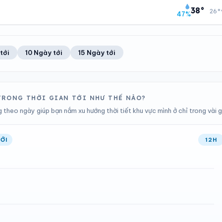
13
Tốt
22°C
0%
38°
26°
47%
Chỉ số UV
Ước lượng
Ổn định
Khả năng mưa
TIA UV
TẦM NHÌN
ĐIỂM SƯƠNG
% MƯA
13
Tốt
22°C
28%
Chỉ số UV
Ước lượng
Ổn định
Khả năng mưa
tới
10 Ngày tới
15 Ngày tới
ĐIỂM SƯƠNG
% MƯA
22°C
17%
Ổn định
Khả năng mưa
 TRONG THỜI GIAN TỚI NHƯ THẾ NÀO?
theo ngày giúp bạn nắm xu hướng thời tiết khu vực mình ở chỉ trong vài g
ỚI
12H