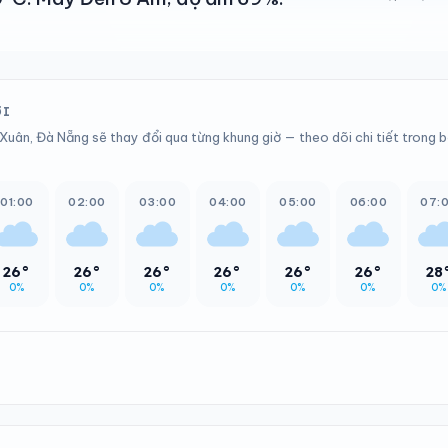
ỚI
Xuân, Đà Nẵng sẽ thay đổi qua từng khung giờ — theo dõi chi tiết trong 
01:00
02:00
03:00
04:00
05:00
06:00
07:
26°
26°
26°
26°
26°
26°
28
0%
0%
0%
0%
0%
0%
0%