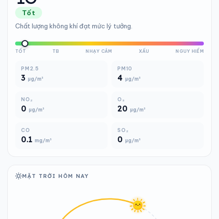
Tốt
Chất lượng không khí đạt mức lý tưởng.
TỐT
TB
NHẠY CẢM
XẤU
NGUY HIỂM
PM2.5
PM10
3
4
µg/m³
µg/m³
NO₂
O₃
0
20
µg/m³
µg/m³
CO
SO₂
0.1
0
mg/m³
µg/m³
MẶT TRỜI HÔM NAY