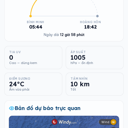
BÌNH MINH
HOÀNG HÔN
05:44
18:42
Ngày dài
12 giờ 58 phút
TIA UV
ÁP SUẤT
0
1005
Cao — dùng kem
hPa — ổn định
ĐIỂM SƯƠNG
TẦM NHÌN
24°C
10 km
Ẩm vừa phải
Tốt
Bản đồ dự báo trực quan