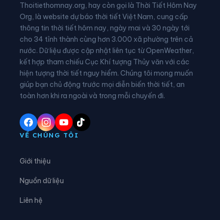
Thoitiethomnay.org, hay còn gọi là Thời Tiết Hôm Nay
Xã Nà Tấu
Xã Nậm Kè
Org, là website dự báo thời tiết Việt Nam, cung cấp
thông tin thời tiết hôm nay, ngày mai và 30 ngày tới
Xã Nậm Nèn
Xã Núa Ngam
cho 34 tỉnh thành cùng hơn 3.000 xã phường trên cả
nước. Dữ liệu được cập nhật liên tục từ OpenWeather,
Xã Pa Ham
Xã Phình Giàng
kết hợp tham chiếu Cục Khí tượng Thủy văn với các
hiện tượng thời tiết nguy hiểm. Chúng tôi mong muốn
Xã Pu Nhi
Xã Pú Nhung
giúp bạn chủ động trước mọi diễn biến thời tiết, an
Xã Quài Tở
Xã Quảng Lâm
toàn hơn khi ra ngoài và trong mỗi chuyến đi.
Xã Sam Mứn
Xã Sáng Nhè
Xã Si Pa Phìn
Xã Sín Chải
VỀ CHÚNG TÔI
Xã Sín Thầu
Xã Sính Phình
Giới thiệu
Xã Thanh An
Xã Thanh Nưa
Nguồn dữ liệu
Xã Thanh Yên
Xã Tìa Dình
Liên hệ
Xã Tủa Chùa
Xã Tủa Thàng