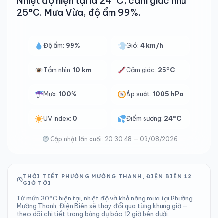
Nhiệt độ hiện tại là 24°C, cảm giác như
25°C. Mưa Vừa, độ ẩm 99%.
Độ ẩm:
99%
Gió:
4 km/h
Tầm nhìn:
10 km
Cảm giác:
25°C
Mưa:
100%
Áp suất:
1005 hPa
UV Index:
0
Điểm sương:
24°C
Cập nhật lần cuối: 20:30:48 — 09/08/2026
THỜI TIẾT PHƯỜNG MƯỜNG THANH, ĐIỆN BIÊN 12
GIỜ TỚI
Từ mức 30°C hiện tại, nhiệt độ và khả năng mưa tại Phường
Mường Thanh, Điện Biên sẽ thay đổi qua từng khung giờ —
theo dõi chi tiết trong bảng dự báo 12 giờ bên dưới.