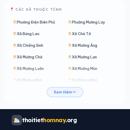
CÁC XÃ THUỘC TỈNH
Phường Điện Biên Phủ
Phường Mường Lay
Xã Búng Lao
Xã Chà Tở
Xã Chiềng Sinh
Xã Mường Ảng
Xã Mường Chà
Xã Mường Lạn
Xã Mường Luân
Xã Mường Mùn
Xã Mường Nhà
Xã Mường Nhé
Xã Mường Phăng
Xã Mường Pồn
Xem thêm
Xã Mường Toong
Xã Mường Tùng
Xã Nà Bủng
Xã Nà Hỳ
thoitiet
homnay
.org
Xã Na Sang
Xã Na Son