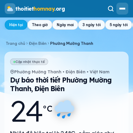
thoitiet
homnay
.org
Hiện tại
Theo giờ
Ngày mai
3 ngày tới
5 ngày tới
Trang chủ
Điện Biên
Phường Mường Thanh
Cập nhật thực tế
Phường Mường Thanh • Điện Biên • Việt Nam
Dự báo thời tiết Phường Mường
Thanh, Điện Biên
24
°C