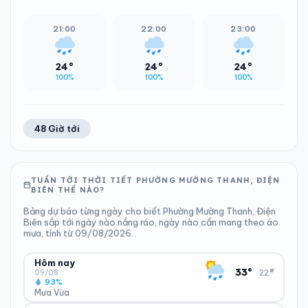
21:00
22:00
23:00
24°
24°
24°
100%
100%
100%
48 Giờ tới
TUẦN TỚI THỜI TIẾT PHƯỜNG MƯỜNG THANH, ĐIỆN
BIÊN THẾ NÀO?
Bảng dự báo từng ngày cho biết Phường Mường Thanh, Điện
Biên sắp tới ngày nào nắng ráo, ngày nào cần mang theo áo
mưa, tính từ 09/08/2026.
Hôm nay
▾
33°
22°
09/08
93%
Mưa Vừa