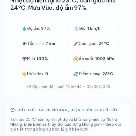
Nhiệt độ hiện tại là 23°C, cảm giác như
24°C. Mưa Vừa, độ ẩm 97%.
Độ ẩm:
97%
Gió:
1 km/h
Tầm nhìn:
7 km
Cảm giác:
24°C
Mưa:
100%
Áp suất:
1003 hPa
UV Index:
0
Điểm sương:
23°C
Cập nhật lần cuối: 16:50:44 — 06/08/2026
THỜI TIẾT XÃ PÚ NHUNG, ĐIỆN BIÊN 12 GIỜ TỚI
Từ mức 25°C hiện tại, nhiệt độ và khả năng mưa tại Xã Pú
Nhung, Điện Biên sẽ thay đổi qua từng khung giờ — theo dõi
chi tiết trong bảng dự báo 12 giờ bên dưới.