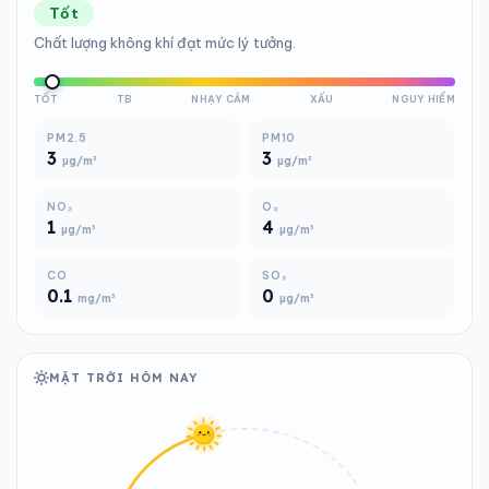
Tốt
Chất lượng không khí đạt mức lý tưởng.
TỐT
TB
NHẠY CẢM
XẤU
NGUY HIỂM
PM2.5
PM10
3
3
µg/m³
µg/m³
NO₂
O₃
1
4
µg/m³
µg/m³
CO
SO₂
0.1
0
mg/m³
µg/m³
MẶT TRỜI HÔM NAY