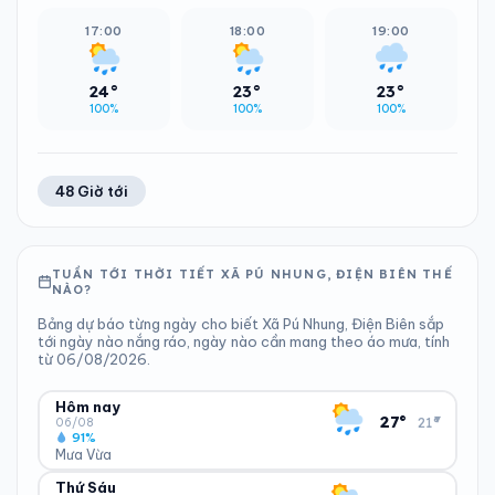
17:00
18:00
19:00
24°
23°
23°
100%
100%
100%
48 Giờ tới
TUẦN TỚI THỜI TIẾT XÃ PÚ NHUNG, ĐIỆN BIÊN THẾ
NÀO?
Bảng dự báo từng ngày cho biết Xã Pú Nhung, Điện Biên sắp
tới ngày nào nắng ráo, ngày nào cần mang theo áo mưa, tính
từ 06/08/2026.
Hôm nay
▾
27°
21°
06/08
91%
Mưa Vừa
Thứ Sáu
ĐỘ ẨM
GIÓ