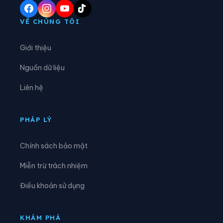
Xã Si Pa Phìn
Xã Sín Chải
VỀ CHÚNG TÔI
Xã Sín Thầu
Xã Sính Phình
Giới thiệu
Xã Thanh An
Xã Thanh Nưa
Nguồn dữ liệu
Xã Thanh Yên
Xã Tìa Dình
Liên hệ
Xã Tủa Chùa
Xã Tủa Thàng
Xã Tuần Giáo
Xã Xa Dung
PHÁP LÝ
Chính sách bảo mật
Miễn trừ trách nhiệm
Điều khoản sử dụng
KHÁM PHÁ