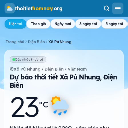
thoitiet
homnay
.org
Hiện tại
Theo giờ
Ngày mai
3 ngày tới
5 ngày tới
Trang chủ
Điện Biên
Xã Pú Nhung
Cập nhật thực tế
Xã Pú Nhung • Điện Biên • Việt Nam
Dự báo thời tiết Xã Pú Nhung, Điện
Biên
23
°C