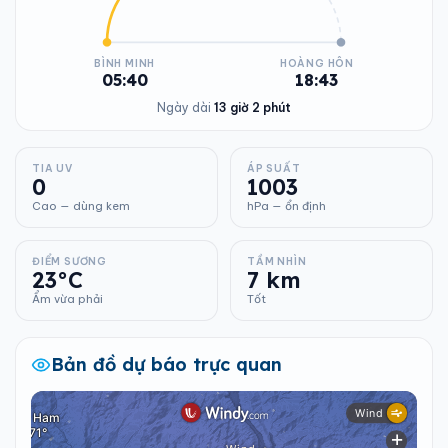
BÌNH MINH
HOÀNG HÔN
05:40
18:43
Ngày dài
13 giờ 2 phút
TIA UV
ÁP SUẤT
0
1003
Cao — dùng kem
hPa — ổn định
ĐIỂM SƯƠNG
TẦM NHÌN
23°C
7 km
Ẩm vừa phải
Tốt
Bản đồ dự báo trực quan