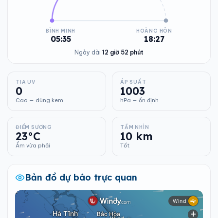
BÌNH MINH
HOÀNG HÔN
05:35
18:27
Ngày dài
12 giờ 52 phút
TIA UV
ÁP SUẤT
0
1003
Cao — dùng kem
hPa — ổn định
ĐIỂM SƯƠNG
TẦM NHÌN
23°C
10 km
Ẩm vừa phải
Tốt
Bản đồ dự báo trực quan