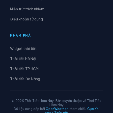
Xã Phúc Trạch
Xã Sơn Giang
Miễn trừ trách nhiệm
Xã Sơn Hồng
Xã Sơn Kim 1
Điều khoản sử dụng
Xã Sơn Kim 2
Xã Sơn Tây
Xã Sơn Tiến
Xã Thạch Hà
KHÁM PHÁ
Xã Thạch Khê
Xã Thạch Lạc
Widget thời tiết
Xã Thạch Xuân
Xã Thiên Cầm
Thời tiết Hà Nội
Xã Thượng Đức
Xã Tiên Điền
Thời tiết TP.HCM
Xã Toàn Lưu
Xã Trường Lưu
Thời tiết Đà Nẵng
Xã Tứ Mỹ
Xã Tùng Lộc
Xã Việt Xuyên
Xã Vũ Quang
© 2026 Thời Tiết Hôm Nay. Bản quyền thuộc về Thời Tiết
Hôm Nay
Xã Xuân Lộc
Xã Yên Hòa
Dữ liệu cung cấp bởi
OpenWeather
, tham chiếu
Cục Khí
tượng Thủy văn