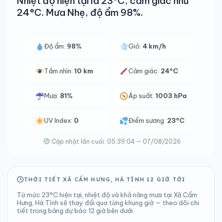
Nhiệt độ hiện tại là 23°C, cảm giác như
24°C. Mưa Nhẹ, độ ẩm 98%.
Độ ẩm:
98%
Gió:
4 km/h
Tầm nhìn:
10 km
Cảm giác:
24°C
Mưa:
81%
Áp suất:
1003 hPa
UV Index:
0
Điểm sương:
23°C
Cập nhật lần cuối: 05:39:04 — 07/08/2026
THỜI TIẾT XÃ CẨM HƯNG, HÀ TĨNH 12 GIỜ TỚI
Từ mức 23°C hiện tại, nhiệt độ và khả năng mưa tại Xã Cẩm
Hưng, Hà Tĩnh sẽ thay đổi qua từng khung giờ — theo dõi chi
tiết trong bảng dự báo 12 giờ bên dưới.