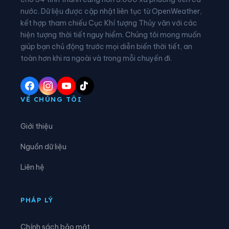
nước. Dữ liệu được cập nhật liên tục từ OpenWeather,
Xã Đức Thọ
Xã Gia Hanh
kết hợp tham chiếu Cục Khí tượng Thủy văn với các
hiện tượng thời tiết nguy hiểm. Chúng tôi mong muốn
Xã Hà Linh
Xã Hồng Lộc
giúp bạn chủ động trước mọi diễn biến thời tiết, an
Xã Hương Bình
Xã Hương Đô
toàn hơn khi ra ngoài và trong mỗi chuyến đi.
Xã Hương Khê
Xã Hương Phố
Xã Hương Sơn
Xã Hương Xuân
VỀ CHÚNG TÔI
Xã Kim Hoa
Xã Kỳ Anh
Giới thiệu
Xã Kỳ Hoa
Xã Kỳ Khang
Nguồn dữ liệu
Xã Kỳ Lạc
Xã Kỳ Thượng
Liên hệ
Xã Kỳ Văn
Xã Kỳ Xuân
Xã Lộc Hà
Xã Mai Hoa
PHÁP LÝ
Xã Mai Phụ
Xã Nghi Xuân
Chính sách bảo mật