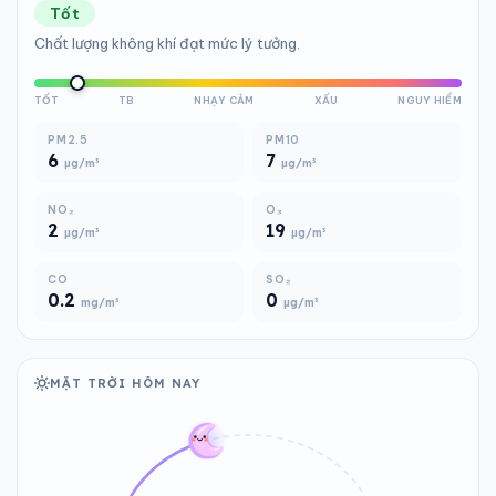
Tốt
Chất lượng không khí đạt mức lý tưởng.
TỐT
TB
NHẠY CẢM
XẤU
NGUY HIỂM
PM2.5
PM10
6
7
µg/m³
µg/m³
NO₂
O₃
2
19
µg/m³
µg/m³
CO
SO₂
0.2
0
mg/m³
µg/m³
MẶT TRỜI HÔM NAY