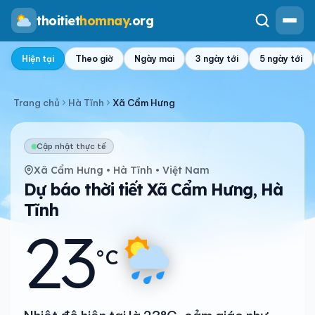
thoitiet
homnay
.org
Hiện tại
Theo giờ
Ngày mai
3 ngày tới
5 ngày tới
Trang chủ
Hà Tĩnh
Xã Cẩm Hưng
Cập nhật thực tế
Xã Cẩm Hưng • Hà Tĩnh • Việt Nam
Dự báo thời tiết Xã Cẩm Hưng, Hà
Tĩnh
23
°C