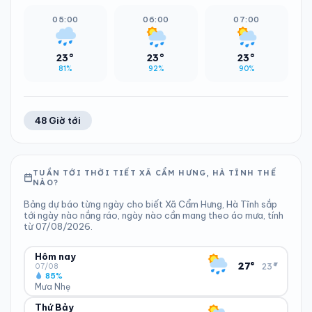
05:00
06:00
07:00
23°
23°
23°
81%
92%
90%
48 Giờ tới
TUẦN TỚI THỜI TIẾT XÃ CẨM HƯNG, HÀ TĨNH THẾ
NÀO?
Bảng dự báo từng ngày cho biết Xã Cẩm Hưng, Hà Tĩnh sắp
tới ngày nào nắng ráo, ngày nào cần mang theo áo mưa, tính
từ 07/08/2026.
Hôm nay
▾
27°
23°
07/08
85%
Mưa Nhẹ
Thứ Bảy
ĐỘ ẨM
GIÓ