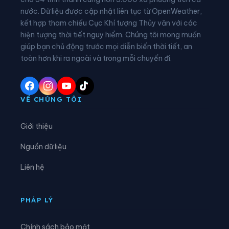
nước. Dữ liệu được cập nhật liên tục từ OpenWeather,
Xã Đức Thịnh
Xã Đức Thọ
kết hợp tham chiếu Cục Khí tượng Thủy văn với các
hiện tượng thời tiết nguy hiểm. Chúng tôi mong muốn
Xã Gia Hanh
Xã Hà Linh
giúp bạn chủ động trước mọi diễn biến thời tiết, an
Xã Hồng Lộc
Xã Hương Bình
toàn hơn khi ra ngoài và trong mỗi chuyến đi.
Xã Hương Đô
Xã Hương Khê
Xã Hương Phố
Xã Hương Sơn
VỀ CHÚNG TÔI
Xã Hương Xuân
Xã Kim Hoa
Giới thiệu
Xã Kỳ Anh
Xã Kỳ Hoa
Nguồn dữ liệu
Xã Kỳ Lạc
Xã Kỳ Thượng
Liên hệ
Xã Kỳ Văn
Xã Kỳ Xuân
Xã Lộc Hà
Xã Mai Hoa
PHÁP LÝ
Xã Mai Phụ
Xã Nghi Xuân
Chính sách bảo mật