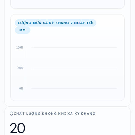
LƯỢNG MƯA XÃ KỲ KHANG 7 NGÀY TỚI
MM
CHẤT LƯỢNG KHÔNG KHÍ XÃ KỲ KHANG
20