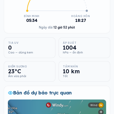
BÌNH MINH
HOÀNG HÔN
05:34
18:27
Ngày dài
12 giờ 52 phút
TIA UV
ÁP SUẤT
0
1004
Cao — dùng kem
hPa — ổn định
ĐIỂM SƯƠNG
TẦM NHÌN
23°C
10 km
Ẩm vừa phải
Tốt
Bản đồ dự báo trực quan