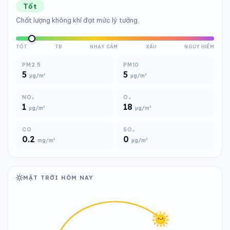
Tốt
Chất lượng không khí đạt mức lý tưởng.
TỐT
TB
NHẠY CẢM
XẤU
NGUY HIỂM
PM2.5
PM10
5
5
µg/m³
µg/m³
NO₂
O₃
1
18
µg/m³
µg/m³
CO
SO₂
0.2
0
mg/m³
µg/m³
MẶT TRỜI HÔM NAY