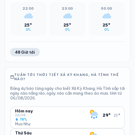
22:00
23:00
00:00
25°
25°
25°
0%
0%
0%
48 Giờ tới
TUẦN TỚI THỜI TIẾT XÃ KỲ KHANG, HÀ TĨNH THẾ
NÀO?
Bảng dự báo từng ngày cho biết Xã Kỳ Khang, Hà Tĩnh sắp tới
ngày nào nắng ráo, ngày nào cần mang theo áo mưa, tính từ
06/08/2026.
Hôm nay
▾
29°
25°
06/08
76%
Mưa Nhẹ
Thứ Sáu
ĐỘ ẨM
GIÓ