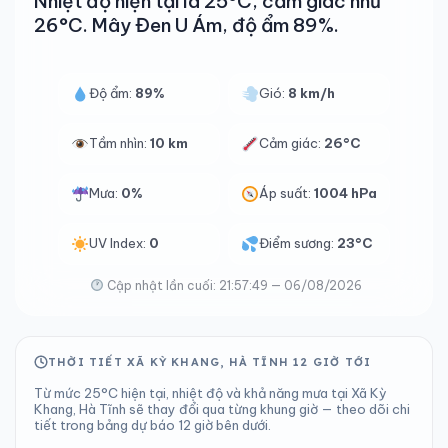
Nhiệt độ hiện tại là 25°C, cảm giác như
26°C. Mây Đen U Ám, độ ẩm 89%.
Độ ẩm:
89%
Gió:
8 km/h
Tầm nhìn:
10 km
Cảm giác:
26°C
Mưa:
0%
Áp suất:
1004 hPa
UV Index:
0
Điểm sương:
23°C
Cập nhật lần cuối: 21:57:49 — 06/08/2026
THỜI TIẾT XÃ KỲ KHANG, HÀ TĨNH 12 GIỜ TỚI
Từ mức 25°C hiện tại, nhiệt độ và khả năng mưa tại Xã Kỳ
Khang, Hà Tĩnh sẽ thay đổi qua từng khung giờ — theo dõi chi
tiết trong bảng dự báo 12 giờ bên dưới.