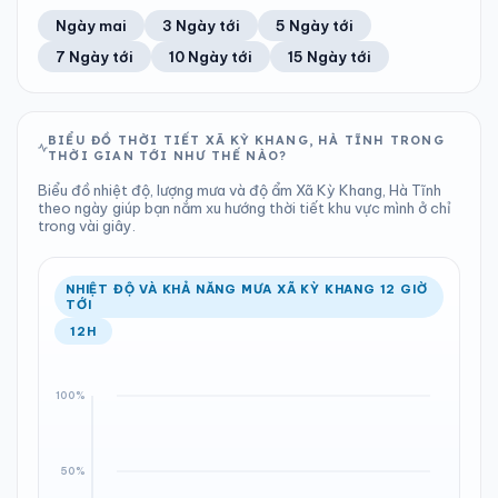
48%
21 km/h
12
Tốt
ĐIỂM SƯƠNG
% MƯA
0 mm
998 hPa
23°C
0%
Trung bình ngày
Tốc độ gió
Ngày mai
3 Ngày tới
5 Ngày tới
Chỉ số UV
Ước lượng
Tổng cả ngày
Bình thường
Ổn định
Khả năng mưa
7 Ngày tới
10 Ngày tới
15 Ngày tới
TIA UV
TẦM NHÌN
LƯỢNG MƯA
ÁP SUẤT
12
Tốt
ĐIỂM SƯƠNG
% MƯA
1.49 mm
999 hPa
23°C
0%
Chỉ số UV
Ước lượng
Tổng cả ngày
Bình thường
Ổn định
Khả năng mưa
BIỂU ĐỒ THỜI TIẾT XÃ KỲ KHANG, HÀ TĨNH TRONG
THỜI GIAN TỚI NHƯ THẾ NÀO?
LƯỢNG MƯA
ÁP SUẤT
ĐIỂM SƯƠNG
% MƯA
0.63 mm
999 hPa
23°C
79%
Biểu đồ nhiệt độ, lượng mưa và độ ẩm Xã Kỳ Khang, Hà Tĩnh
Tổng cả ngày
Bình thường
theo ngày giúp bạn nắm xu hướng thời tiết khu vực mình ở chỉ
Ổn định
Khả năng mưa
trong vài giây.
ĐIỂM SƯƠNG
% MƯA
23°C
53%
Ổn định
Khả năng mưa
NHIỆT ĐỘ VÀ KHẢ NĂNG MƯA XÃ KỲ KHANG 12 GIỜ
TỚI
12H