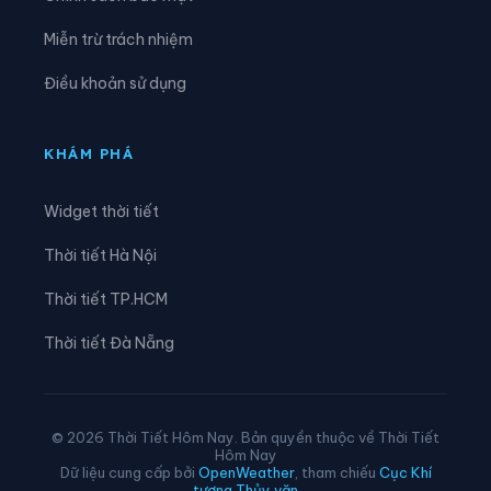
Xã Phúc Trạch
Xã Sơn Giang
Miễn trừ trách nhiệm
Xã Sơn Hồng
Xã Sơn Kim 1
Điều khoản sử dụng
Xã Sơn Kim 2
Xã Sơn Tây
Xã Sơn Tiến
Xã Thạch Hà
KHÁM PHÁ
Xã Thạch Khê
Xã Thạch Lạc
Widget thời tiết
Xã Thạch Xuân
Xã Thiên Cầm
Thời tiết Hà Nội
Xã Thượng Đức
Xã Tiên Điền
Thời tiết TP.HCM
Xã Toàn Lưu
Xã Trường Lưu
Thời tiết Đà Nẵng
Xã Tứ Mỹ
Xã Tùng Lộc
Xã Việt Xuyên
Xã Vũ Quang
© 2026 Thời Tiết Hôm Nay. Bản quyền thuộc về Thời Tiết
Hôm Nay
Xã Xuân Lộc
Xã Yên Hòa
Dữ liệu cung cấp bởi
OpenWeather
, tham chiếu
Cục Khí
tượng Thủy văn