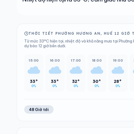
THỜI TIẾT PHƯỜNG HƯƠNG AN, HUẾ 12 GIỜ 
Từ mức 33°C hiện tại, nhiệt độ và khả năng mưa tại Phường 
dự báo 12 giờ bên dưới.
15:00
16:00
17:00
18:00
19:00
33°
33°
32°
30°
28°
0%
0%
0%
0%
0%
48 Giờ tới