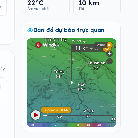
22°C
10 km
▾
Ẩm vừa phải
Tốt
Bản đồ dự báo trực quan
iây.