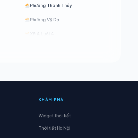
Phường Thanh Thủy
Phường Vỹ Dạ
Xã A Lưới 4
Xã Đan Điền
Xã Long Quảng
Xã Phú Vang
KHÁM PHÁ
Widget thời tiết
Thời tiết Hà Nội