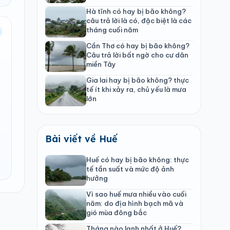
Hà tĩnh có hay bị bão không?
câu trả lời là có, đặc biệt là các
tháng cuối năm
Cần Thơ có hay bị bão không?
Câu trả lời bất ngờ cho cư dân
miền Tây
Gia lai hay bị bão không? thực
tế ít khi xảy ra, chủ yếu là mưa
lớn
Bài viết về Huế
Huế có hay bị bão không: thực
tế tần suất và mức độ ảnh
hưởng
Vì sao huế mưa nhiều vào cuối
năm: do địa hình bạch mã và
gió mùa đông bắc
Tháng nào lạnh nhất ở Huế?