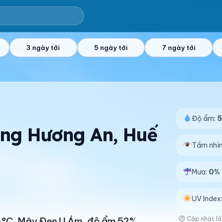
3 ngày tới
5 ngày tới
7 ngày tới
Độ ẩm:
ờng Hương An, Huế
Tầm nhì
Mưa:
0%
UV Index
Cập nhật lầ
 36°C. Mây Đen U Ám, độ ẩm 52%.