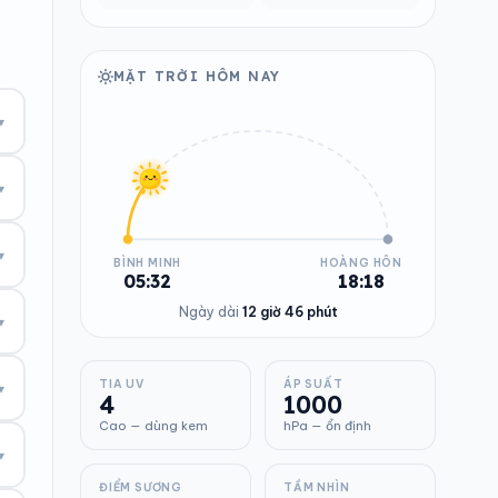
MẶT TRỜI HÔM NAY
▾
▾
▾
BÌNH MINH
HOÀNG HÔN
05:32
18:18
Ngày dài
12 giờ 46 phút
▾
TIA UV
ÁP SUẤT
▾
4
1000
Cao — dùng kem
hPa — ổn định
▾
ĐIỂM SƯƠNG
TẦM NHÌN