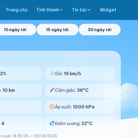
Trang chủ
Tỉnh thành
Tin tức
Widget
10 ngày tới
15 ngày tới
30 ngày tới
52%
Gió:
15 km/h
n:
10 km
Cảm giác:
36°C
Áp suất:
1000 hPa
:
4
Điểm sương:
22°C
n cuối: 14:35:05 — 09/08/2026