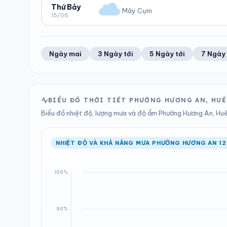
41%
19 km/h
0 mm
1002 hPa
Thứ Bảy
Mây Cụm
15/08
Trung bình ngày
Tốc độ gió
Tổng cả ngày
Bình thường
ĐỘ ẨM
GIÓ
LƯỢNG MƯA
ÁP SUẤT
43%
17 km/h
0 mm
1002 hPa
Trung bình ngày
Tốc độ gió
Tổng cả ngày
Bình thường
Ngày mai
3 Ngày tới
5 Ngày tới
7 Ngày 
LƯỢNG MƯA
ÁP SUẤT
0 mm
1003 hPa
Tổng cả ngày
Bình thường
BIỂU ĐỒ THỜI TIẾT PHƯỜNG HƯƠNG AN, HUẾ
Biểu đồ nhiệt độ, lượng mưa và độ ẩm Phường Hương An, Huế 
NHIỆT ĐỘ VÀ KHẢ NĂNG MƯA PHƯỜNG HƯƠNG AN 12