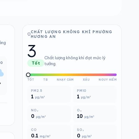
CHẤT LƯỢNG KHÔNG KHÍ PHƯỜNG
HƯƠNG AN
3
bảng
Chất lượng không khí đạt mức lý
00
Tốt
tưởng.
TỐT
TB
NHẠY CẢM
XẤU
NGUY HIỂM
°
PM2.5
PM10
1
1
µg/m³
µg/m³
NO₂
O₃
0
10
µg/m³
µg/m³
CO
SO₂
0.1
0
mg/m³
µg/m³