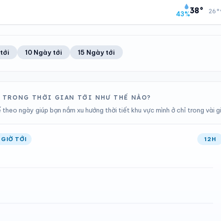
13
Tốt
20°C
0%
38°
26°
43%
Chỉ số UV
Ước lượng
Ổn định
Khả năng mưa
TIA UV
TẦM NHÌN
ĐIỂM SƯƠNG
% MƯA
13
Tốt
21°C
0%
Chỉ số UV
Ước lượng
Ổn định
Khả năng mưa
tới
10 Ngày tới
15 Ngày tới
ĐIỂM SƯƠNG
% MƯA
21°C
0%
Ổn định
Khả năng mưa
 TRONG THỜI GIAN TỚI NHƯ THẾ NÀO?
theo ngày giúp bạn nắm xu hướng thời tiết khu vực mình ở chỉ trong vài g
 GIỜ TỚI
12H