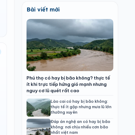
Bài viết mới
Phú thọ có hay bị bão không? thực tế
ít khi trực tiếp hứng gió mạnh nhưng
nguy cơ lũ quét rất cao
Lào cai có hay bị bão không:
thực tế ít gặp nhưng mưa lũ lớn
thường xuyên
Đáp án nghệ an có hay bị bão
không: nơi chịu nhiều cơn bão
nhất việt nam