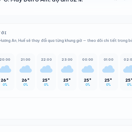
TỚI
Hương An, Huế sẽ thay đổi qua từng khung giờ — theo dõi chi tiết trong 
20:00
21:00
22:00
23:00
00:00
01:00
02:
26°
26°
25°
25°
25°
25°
25
0%
0%
0%
0%
0%
0%
0%