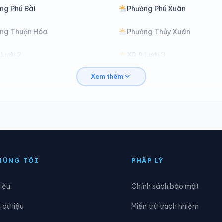
ng Phú Bài
Phường Phú Xuân
ng Thuận Hóa
Phường Thủy Xuân
 Lưới 2
Xã A Lưới 3
Xem thêm
ình Điền
Xã Chân Mây - Lăng Cô
he Tre
Xã Lộc An
hú Hồ
Xã Phú Lộc
uảng Điền
Xã Vinh Lộc
HÚNG TÔI
PHÁP LÝ
hiệu
Chính sách bảo mật
dữ liệu
Miễn trừ trách nhiệm