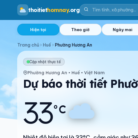
thoitiet
homnay
.org
Hiện tại
Theo giờ
Ngày mai
Trang chủ
Huế
Phường Hương An
Cập nhật thực tế
Phường Hương An • Huế • Việt Nam
Dự báo thời tiết Phư
33
°C
Nhiệt độ hiện tại là 33°C, cảm giác như