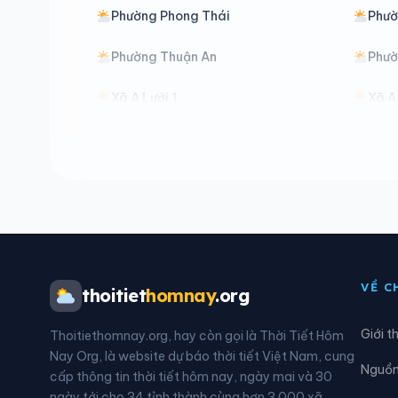
Phường Phong Thái
Phườ
Phường Thuận An
Phườ
Xã A Lưới 1
Xã A
Xã A Lưới 5
Xã B
Xã Hưng Lộc
Xã K
Xã Nam Đông
Xã P
Xã Phú Vinh
Xã Q
VỀ C
thoitiet
homnay
.org
Giới t
Thoitiethomnay.org, hay còn gọi là Thời Tiết Hôm
Nay Org, là website dự báo thời tiết Việt Nam, cung
Nguồn 
cấp thông tin thời tiết hôm nay, ngày mai và 30
ngày tới cho 34 tỉnh thành cùng hơn 3.000 xã