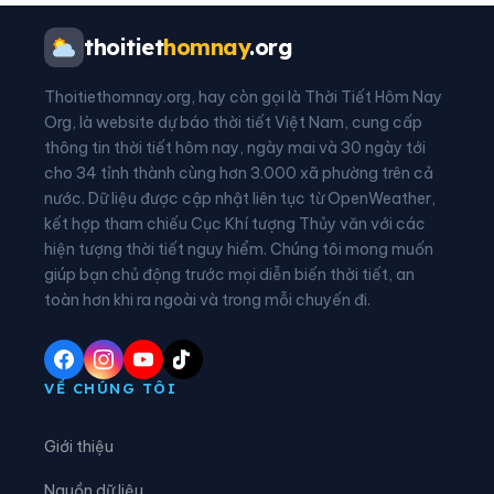
Phường Thanh Thủy
Phường Thuận An
thoitiet
homnay
.org
Phường Thuận Hóa
Phường Thủy Xuân
Thoitiethomnay.org, hay còn gọi là Thời Tiết Hôm Nay
Phường Vỹ Dạ
Xã A Lưới 1
Org, là website dự báo thời tiết Việt Nam, cung cấp
thông tin thời tiết hôm nay, ngày mai và 30 ngày tới
Xã A Lưới 2
Xã A Lưới 3
cho 34 tỉnh thành cùng hơn 3.000 xã phường trên cả
nước. Dữ liệu được cập nhật liên tục từ OpenWeather,
Xã A Lưới 4
Xã A Lưới 5
kết hợp tham chiếu Cục Khí tượng Thủy văn với các
hiện tượng thời tiết nguy hiểm. Chúng tôi mong muốn
Xã Bình Điền
Xã Chân Mây - Lăng Cô
giúp bạn chủ động trước mọi diễn biến thời tiết, an
Xã Đan Điền
Xã Hưng Lộc
toàn hơn khi ra ngoài và trong mỗi chuyến đi.
Xã Khe Tre
Xã Lộc An
Xã Long Quảng
Xã Nam Đông
VỀ CHÚNG TÔI
Xã Phú Hồ
Xã Phú Lộc
Giới thiệu
Xã Phú Vang
Xã Quảng Điền
Nguồn dữ liệu