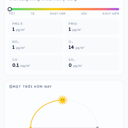
TỐT
TB
NHẠY CẢM
XẤU
NGUY HIỂM
PM2.5
PM10
1
1
µg/m³
µg/m³
NO₂
O₃
1
14
µg/m³
µg/m³
CO
SO₂
0.1
0
mg/m³
µg/m³
MẶT TRỜI HÔM NAY