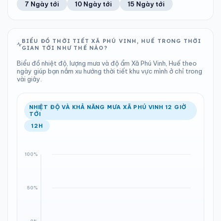
7 Ngày tới
10 Ngày tới
15 Ngày tới
TIA UV
TẦM NHÌN
LƯỢNG MƯA
ÁP SUẤT
12
Tốt
ĐIỂM SƯƠNG
% MƯA
0 mm
1003 hPa
22°C
0%
Chỉ số UV
Ước lượng
Tổng cả ngày
Bình thường
Ổn định
Khả năng mưa
BIỂU ĐỒ THỜI TIẾT XÃ PHÚ VINH, HUẾ TRONG THỜI
GIAN TỚI NHƯ THẾ NÀO?
LƯỢNG MƯA
ÁP SUẤT
ĐIỂM SƯƠNG
% MƯA
0 mm
1003 hPa
22°C
0%
Biểu đồ nhiệt độ, lượng mưa và độ ẩm Xã Phú Vinh, Huế theo
Tổng cả ngày
Bình thường
ngày giúp bạn nắm xu hướng thời tiết khu vực mình ở chỉ trong
Ổn định
Khả năng mưa
vài giây.
ĐIỂM SƯƠNG
% MƯA
22°C
0%
Ổn định
Khả năng mưa
NHIỆT ĐỘ VÀ KHẢ NĂNG MƯA XÃ PHÚ VINH 12 GIỜ
TỚI
12H