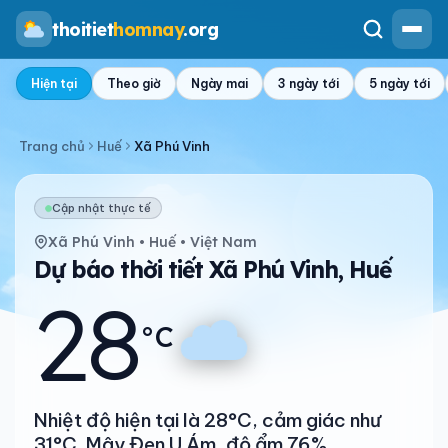
thoitiet
homnay
.org
Hiện tại
Theo giờ
Ngày mai
3 ngày tới
5 ngày tới
Trang chủ
Huế
Xã Phú Vinh
Cập nhật thực tế
Xã Phú Vinh • Huế • Việt Nam
Dự báo thời tiết Xã Phú Vinh, Huế
28
°C
Nhiệt độ hiện tại là 28°C, cảm giác như
31°C. Mây Đen U Ám, độ ẩm 76%.