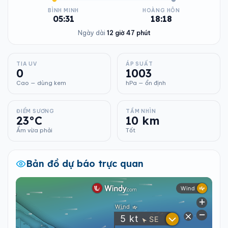
BÌNH MINH
HOÀNG HÔN
05:31
18:18
Ngày dài
12 giờ 47 phút
TIA UV
ÁP SUẤT
0
1003
Cao — dùng kem
hPa — ổn định
ĐIỂM SƯƠNG
TẦM NHÌN
23°C
10 km
Ẩm vừa phải
Tốt
Bản đồ dự báo trực quan