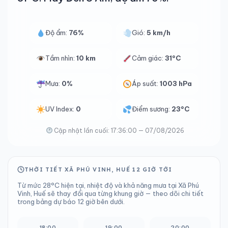
Độ ẩm:
76%
Gió:
5 km/h
Tầm nhìn:
10 km
Cảm giác:
31°C
Mưa:
0%
Áp suất:
1003 hPa
UV Index:
0
Điểm sương:
23°C
Cập nhật lần cuối: 17:36:00 — 07/08/2026
THỜI TIẾT XÃ PHÚ VINH, HUẾ 12 GIỜ TỚI
Từ mức 28°C hiện tại, nhiệt độ và khả năng mưa tại Xã Phú
Vinh, Huế sẽ thay đổi qua từng khung giờ — theo dõi chi tiết
trong bảng dự báo 12 giờ bên dưới.
18:00
19:00
20:00