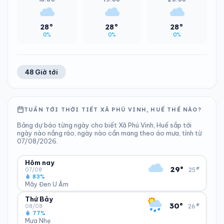
28°
28°
28°
0%
0%
0%
48 Giờ tới
TUẦN TỚI THỜI TIẾT XÃ PHÚ VINH, HUẾ THẾ NÀO?
Bảng dự báo từng ngày cho biết Xã Phú Vinh, Huế sắp tới
ngày nào nắng ráo, ngày nào cần mang theo áo mưa, tính từ
07/08/2026.
Hôm nay
▾
29°
25°
07/08
83%
Mây Đen U Ám
Thứ Bảy
ĐỘ ẨM
GIÓ
▾
30°
26°
83%
14 km/h
08/08
77%
Trung bình ngày
Tốc độ gió
Mưa Nhẹ