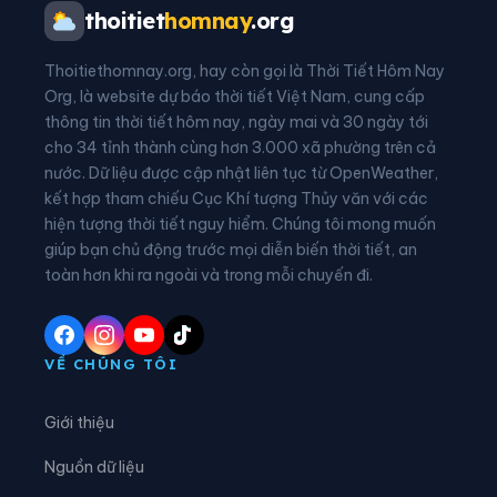
Phường Tây Nha Trang
Xã Anh Dũng
thoitiet
homnay
.org
Xã Bác Ái
Xã Bác Ái Đông
Thoitiethomnay.org, hay còn gọi là Thời Tiết Hôm Nay
Xã Bác Ái Tây
Xã Bắc Khánh Vĩnh
Org, là website dự báo thời tiết Việt Nam, cung cấp
thông tin thời tiết hôm nay, ngày mai và 30 ngày tới
Xã Bắc Ninh Hòa
Xã Cà Ná
cho 34 tỉnh thành cùng hơn 3.000 xã phường trên cả
nước. Dữ liệu được cập nhật liên tục từ OpenWeather,
Xã Cam An
Xã Cam Hiệp
kết hợp tham chiếu Cục Khí tượng Thủy văn với các
hiện tượng thời tiết nguy hiểm. Chúng tôi mong muốn
Xã Cam Lâm
Xã Công Hải
giúp bạn chủ động trước mọi diễn biến thời tiết, an
Xã Đại Lãnh
Xã Diên Điền
toàn hơn khi ra ngoài và trong mỗi chuyến đi.
Xã Diên Khánh
Xã Diên Lâm
Xã Diên Thọ
Xã Đông Khánh Sơn
VỀ CHÚNG TÔI
Xã Hòa Trí
Xã Khánh Sơn
Giới thiệu
Xã Khánh Vĩnh
Xã Lâm Sơn
Nguồn dữ liệu
Xã Mỹ Sơn
Xã Nam Cam Ranh