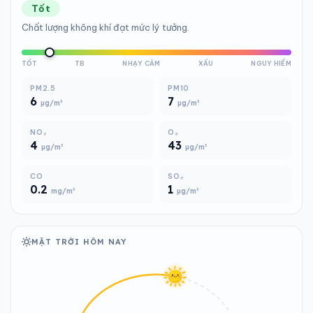
Tốt
Chất lượng không khí đạt mức lý tưởng.
TỐT
TB
NHẠY CẢM
XẤU
NGUY HIỂM
PM2.5
PM10
6
7
µg/m³
µg/m³
NO₂
O₃
4
43
µg/m³
µg/m³
CO
SO₂
0.2
1
mg/m³
µg/m³
MẶT TRỜI HÔM NAY