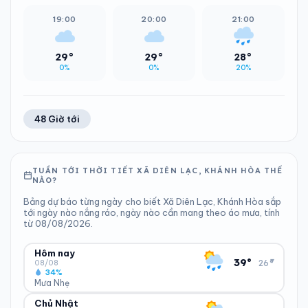
19:00
20:00
21:00
29°
29°
28°
0%
0%
20%
48 Giờ tới
TUẦN TỚI THỜI TIẾT XÃ DIÊN LẠC, KHÁNH HÒA THẾ
NÀO?
Bảng dự báo từng ngày cho biết Xã Diên Lạc, Khánh Hòa sắp
tới ngày nào nắng ráo, ngày nào cần mang theo áo mưa, tính
từ 08/08/2026.
Hôm nay
▾
39°
26°
08/08
34%
Mưa Nhẹ
Chủ Nhật
ĐỘ ẨM
GIÓ