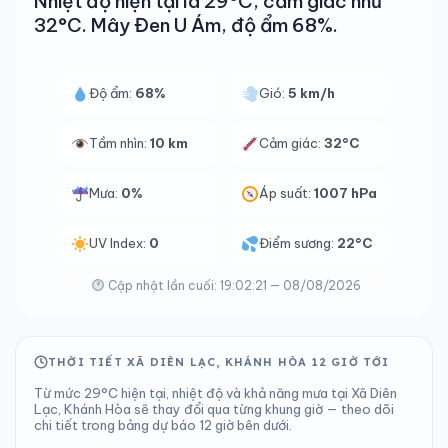
Nhiệt độ hiện tại là 29°C, cảm giác như
32°C. Mây Đen U Ám, độ ẩm 68%.
Độ ẩm:
68%
Gió:
5 km/h
Tầm nhìn:
10 km
Cảm giác:
32°C
Mưa:
0%
Áp suất:
1007 hPa
UV Index:
0
Điểm sương:
22°C
Cập nhật lần cuối: 19:02:21 — 08/08/2026
THỜI TIẾT XÃ DIÊN LẠC, KHÁNH HÒA 12 GIỜ TỚI
Từ mức 29°C hiện tại, nhiệt độ và khả năng mưa tại Xã Diên
Lạc, Khánh Hòa sẽ thay đổi qua từng khung giờ — theo dõi
chi tiết trong bảng dự báo 12 giờ bên dưới.