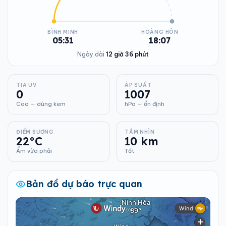
BÌNH MINH
HOÀNG HÔN
05:31
18:07
Ngày dài
12 giờ 36 phút
TIA UV
ÁP SUẤT
0
1007
Cao — dùng kem
hPa — ổn định
ĐIỂM SƯƠNG
TẦM NHÌN
22°C
10 km
Ẩm vừa phải
Tốt
Bản đồ dự báo trực quan