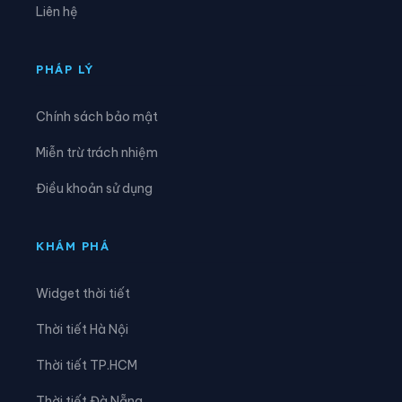
Liên hệ
Xã Nam Khánh Vĩnh
Xã Nam Ninh Hòa
Xã Ninh Hải
Xã Ninh Phước
PHÁP LÝ
Xã Ninh Sơn
Xã Phước Dinh
Chính sách bảo mật
Xã Phước Hà
Xã Phước Hậu
Miễn trừ trách nhiệm
Xã Phước Hữu
Xã Suối Dầu
Điều khoản sử dụng
Xã Suối Hiệp
Xã Tân Định
Xã Tây Khánh Sơn
Xã Tây Khánh Vĩnh
KHÁM PHÁ
Xã Tây Ninh Hòa
Xã Thuận Bắc
Widget thời tiết
Xã Thuận Nam
Xã Trung Khánh Vĩnh
Thời tiết Hà Nội
Xã Tu Bông
Xã Vạn Hưng
Thời tiết TP.HCM
Xã Vạn Ninh
Xã Vạn Thắng
Thời tiết Đà Nẵng