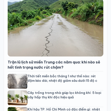
Trận lũ lịch sử miền Trung các năm qua: khi nào sẽ
hết tình trạng nước rút chậm?
Thời tiết miền bắc tháng 1 như thế nào: rét
đậm kéo dài, nhiệt độ giảm sâu dưới 15 độ c
Cây trồng trong nhà giúp lọc không khí: 5 loại
cây hấp thụ khí độc hiệu quả
Khí hậu TP. Hồ Chí Minh có đặc điểm gì: nhiệt