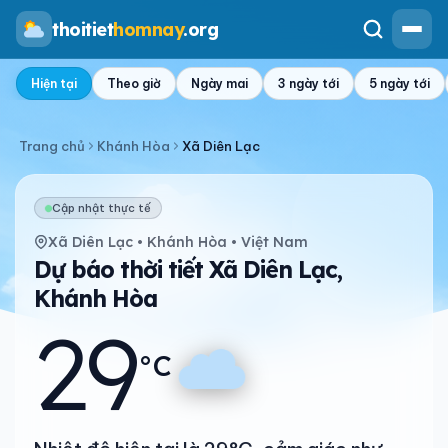
thoitiet
homnay
.org
Hiện tại
Theo giờ
Ngày mai
3 ngày tới
5 ngày tới
Trang chủ
Khánh Hòa
Xã Diên Lạc
Cập nhật thực tế
Xã Diên Lạc • Khánh Hòa • Việt Nam
Dự báo thời tiết Xã Diên Lạc,
Khánh Hòa
29
°C