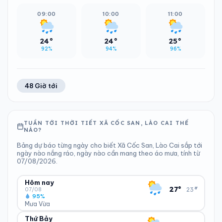
09:00
10:00
11:00
24°
24°
25°
92%
94%
96%
48 Giờ tới
TUẦN TỚI THỜI TIẾT XÃ CỐC SAN, LÀO CAI THẾ
NÀO?
Bảng dự báo từng ngày cho biết Xã Cốc San, Lào Cai sắp tới
ngày nào nắng ráo, ngày nào cần mang theo áo mưa, tính từ
07/08/2026.
Hôm nay
▾
27°
23°
07/08
95%
Mưa Vừa
Thứ Bảy
ĐỘ ẨM
GIÓ