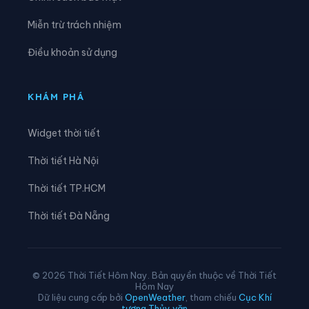
Xã Lùng Phình
Xã Lương Thịnh
Miễn trừ trách nhiệm
Xã Mậu A
Xã Minh Lương
Điều khoản sử dụng
Xã Mỏ Vàng
Xã Mù Cang Chải
Xã Mường Bo
Xã Mường Hum
KHÁM PHÁ
Xã Mường Khương
Xã Mường Lai
Widget thời tiết
Xã Nậm Chày
Xã Nậm Có
Thời tiết Hà Nội
Xã Nậm Xé
Xã Nghĩa Đô
Thời tiết TP.HCM
Xã Nghĩa Tâm
Xã Ngũ Chỉ Sơn
Thời tiết Đà Nẵng
Xã Pha Long
Xã Phình Hồ
Xã Phong Dụ Hạ
Xã Phong Dụ Thượng
© 2026 Thời Tiết Hôm Nay. Bản quyền thuộc về Thời Tiết
Hôm Nay
Xã Phong Hải
Xã Phúc Khánh
Dữ liệu cung cấp bởi
OpenWeather
, tham chiếu
Cục Khí
tượng Thủy văn