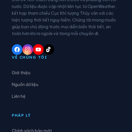
nước. Dữ liệu được cập nhật liên tục từ OpenWeather,
Xã Cát Thịnh
Xã Chấn Thịnh
kết hợp tham chiếu Cục Khí tượng Thủy văn với các
hiện tượng thời tiết nguy hiểm. Chúng tôi mong muốn
Xã Châu Quế
Xã Chế Tạo
giúp bạn chủ động trước mọi diễn biến thời tiết, an
Xã Chiềng Ken
Xã Cốc Lầu
toàn hơn khi ra ngoài và trong mỗi chuyến đi.
Xã Dền Sáng
Xã Đông Cuông
Xã Dương Quỳ
Xã Gia Hội
VỀ CHÚNG TÔI
Xã Gia Phú
Xã Hạnh Phúc
Giới thiệu
Xã Hợp Thành
Xã Hưng Khánh
Nguồn dữ liệu
Xã Khánh Hòa
Xã Khánh Yên
Liên hệ
Xã Khao Mang
Xã Lâm Giang
Xã Lâm Thượng
Xã Lao Chải
PHÁP LÝ
Xã Liên Sơn
Xã Lục Yên
Chính sách bảo mật