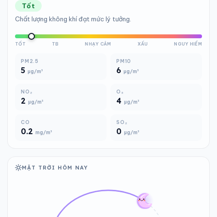
Tốt
Chất lượng không khí đạt mức lý tưởng.
TỐT
TB
NHẠY CẢM
XẤU
NGUY HIỂM
PM2.5
PM10
5
6
µg/m³
µg/m³
NO₂
O₃
2
4
µg/m³
µg/m³
CO
SO₂
0.2
0
mg/m³
µg/m³
MẶT TRỜI HÔM NAY