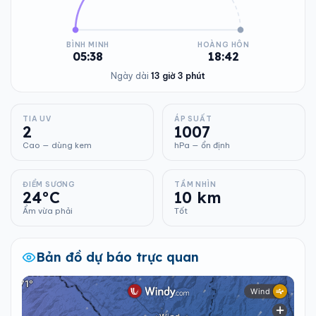
BÌNH MINH
HOÀNG HÔN
05:38
18:42
Ngày dài
13 giờ 3 phút
TIA UV
ÁP SUẤT
2
1007
Cao — dùng kem
hPa — ổn định
ĐIỂM SƯƠNG
TẦM NHÌN
24°C
10 km
Ẩm vừa phải
Tốt
Bản đồ dự báo trực quan