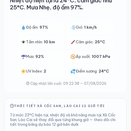
Nhiệt độ hiện tại là 24°C, cảm giác như
25°C. Mưa Nhẹ, độ ẩm 97%.
Độ ẩm:
97%
Gió:
1 km/h
Tầm nhìn:
10 km
Cảm giác:
25°C
Mưa:
92%
Áp suất:
1007 hPa
UV Index:
2
Điểm sương:
24°C
Cập nhật lần cuối: 09:22:38 — 07/08/2026
THỜI TIẾT XÃ CỐC SAN, LÀO CAI 12 GIỜ TỚI
Từ mức 23°C hiện tại, nhiệt độ và khả năng mưa tại Xã Cốc
San, Lào Cai sẽ thay đổi qua từng khung giờ — theo dõi chi
tiết trong bảng dự báo 12 giờ bên dưới.