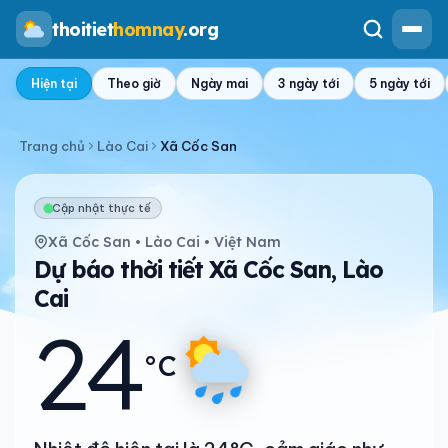
thoitiet
homnay
.org
Hiện tại
Theo giờ
Ngày mai
3 ngày tới
5 ngày tới
Trang chủ
Lào Cai
Xã Cốc San
Cập nhật thực tế
Xã Cốc San • Lào Cai • Việt Nam
Dự báo thời tiết Xã Cốc San, Lào
Cai
24
°C