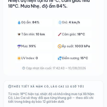
Nhiệt độ hiện tại là 18°C, cảm giác như
18°C. Mưa Nhẹ, độ ẩm 84%.
Độ ẩm:
84%
Gió:
4 km/h
Tầm nhìn:
10 km
Cảm giác:
18°C
Mưa:
99%
Áp suất:
1003 hPa
UV Index:
0
Điểm sương:
15°C
Cập nhật lần cuối: 17:42:43 — 10/08/2026
THỜI TIẾT XÃ NẬM CÓ, LÀO CAI 12 GIỜ TỚI
Từ mức 18°C hiện tại, nhiệt độ và khả năng mưa tại Xã Nậm
Có, Lào Cai sẽ thay đổi qua từng khung giờ — theo dõi chi
tiết trong bảng dự báo 12 giờ bên dưới.