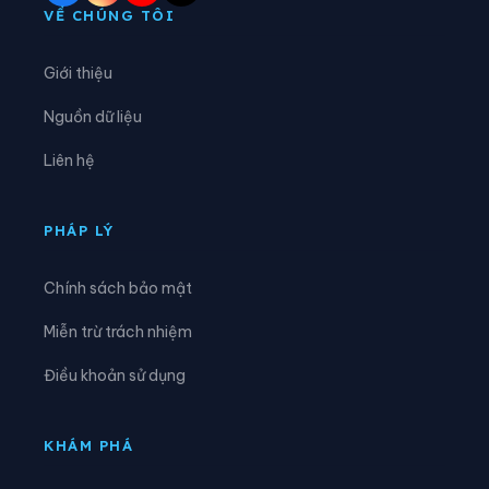
Xã Đông Cuông
Xã Dương Quỳ
VỀ CHÚNG TÔI
Xã Gia Hội
Xã Gia Phú
Giới thiệu
Xã Hạnh Phúc
Xã Hợp Thành
Nguồn dữ liệu
Xã Hưng Khánh
Xã Khánh Hòa
Liên hệ
Xã Khánh Yên
Xã Khao Mang
Xã Lâm Giang
Xã Lâm Thượng
PHÁP LÝ
Xã Lao Chải
Xã Liên Sơn
Chính sách bảo mật
Xã Lục Yên
Xã Lùng Phình
Miễn trừ trách nhiệm
Xã Lương Thịnh
Xã Mậu A
Điều khoản sử dụng
Xã Minh Lương
Xã Mỏ Vàng
Xã Mù Cang Chải
Xã Mường Bo
KHÁM PHÁ
Xã Mường Hum
Xã Mường Khương