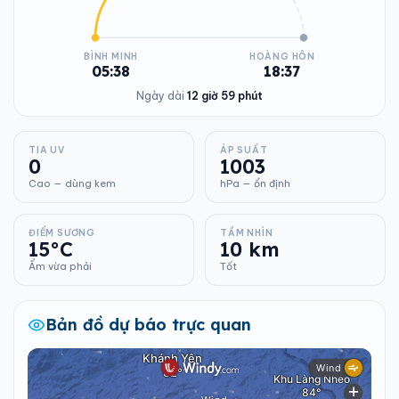
BÌNH MINH
HOÀNG HÔN
05:38
18:37
Ngày dài
12 giờ 59 phút
TIA UV
ÁP SUẤT
0
1003
Cao — dùng kem
hPa — ổn định
ĐIỂM SƯƠNG
TẦM NHÌN
15°C
10 km
Ẩm vừa phải
Tốt
Bản đồ dự báo trực quan