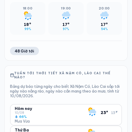
18:00
19:00
20:00
18°
17°
17°
99%
97%
54%
48 Giờ tới
TUẦN TỚI THỜI TIẾT XÃ NẬM CÓ, LÀO CAI THẾ
NÀO?
Bảng dự báo từng ngày cho biết Xã Nậm Có, Lào Cai sắp tới
ngày nào nắng ráo, ngày nào cần mang theo áo mưa, tính từ
10/08/2026.
Hôm nay
▾
23°
13°
10/08
66%
Mưa Vừa
Thứ Ba
ĐỘ ẨM
GIÓ