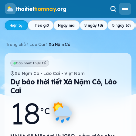
thoitiet
homnay
.org
Hiện tại
Theo giờ
Ngày mai
3 ngày tới
5 ngày tới
Trang chủ
Lào Cai
Xã Nậm Có
Cập nhật thực tế
Xã Nậm Có • Lào Cai • Việt Nam
Dự báo thời tiết Xã Nậm Có, Lào
Cai
18
°C