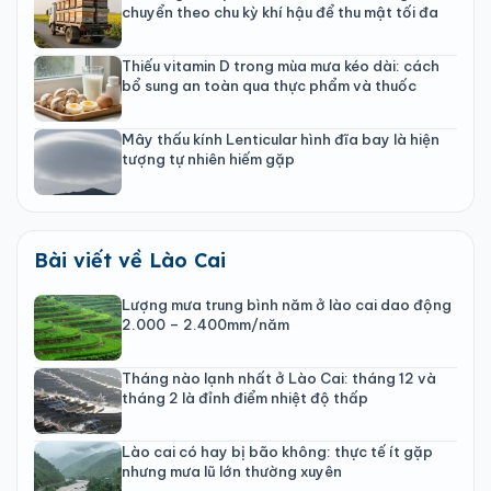
chuyển theo chu kỳ khí hậu để thu mật tối đa
Thiếu vitamin D trong mùa mưa kéo dài: cách
bổ sung an toàn qua thực phẩm và thuốc
Mây thấu kính Lenticular hình đĩa bay là hiện
tượng tự nhiên hiếm gặp
Bài viết về Lào Cai
Lượng mưa trung bình năm ở lào cai dao động
2.000 – 2.400mm/năm
Tháng nào lạnh nhất ở Lào Cai: tháng 12 và
tháng 2 là đỉnh điểm nhiệt độ thấp
Lào cai có hay bị bão không: thực tế ít gặp
nhưng mưa lũ lớn thường xuyên