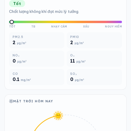
Tốt
Chất lượng không khí đạt mức lý tưởng.
TỐT
TB
NHẠY CẢM
XẤU
NGUY HIỂM
PM2.5
PM10
2
2
µg/m³
µg/m³
NO₂
O₃
0
11
µg/m³
µg/m³
CO
SO₂
0.1
0
mg/m³
µg/m³
MẶT TRỜI HÔM NAY