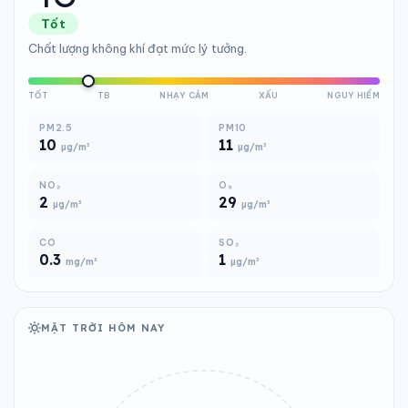
Tốt
Chất lượng không khí đạt mức lý tưởng.
TỐT
TB
NHẠY CẢM
XẤU
NGUY HIỂM
PM2.5
PM10
10
11
µg/m³
µg/m³
NO₂
O₃
2
29
µg/m³
µg/m³
CO
SO₂
0.3
1
mg/m³
µg/m³
MẶT TRỜI HÔM NAY