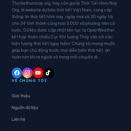
Thoitiethomnay.org, hay còn gọi là Thời Tiết Hôm Nay
Phường Tam Chúc
Phường Tam Điệp
Org, là website dự báo thời tiết Việt Nam, cung cấp
thông tin thời tiết hôm nay, ngày mai và 30 ngày tới
Phường Tây Hoa Lư
Phường Thành Nam
cho 34 tỉnh thành cùng hơn 3.000 xã phường trên cả
nước. Dữ liệu được cập nhật liên tục từ OpenWeather,
Phường Thiên Trường
Phường Tiên Sơn
kết hợp tham chiếu Cục Khí tượng Thủy văn với các
hiện tượng thời tiết nguy hiểm. Chúng tôi mong muốn
Phường Trung Sơn
Phường Trường Thi
giúp bạn chủ động trước mọi diễn biến thời tiết, an
Phường Vị Khê
Phường Yên Sơn
toàn hơn khi ra ngoài và trong mỗi chuyến đi.
Phường Yên Thắng
Xã Bắc Lý
Xã Bình An
Xã Bình Giang
VỀ CHÚNG TÔI
Xã Bình Lục
Xã Bình Minh
Giới thiệu
Xã Bình Mỹ
Xã Bình Sơn
Nguồn dữ liệu
Xã Cát Thành
Xã Chất Bình
Liên hệ
Xã Cổ Lễ
Xã Cúc Phương