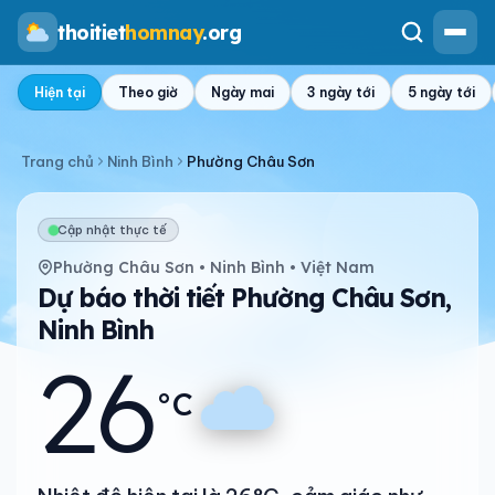
thoitiet
homnay
.org
Hiện tại
Theo giờ
Ngày mai
3 ngày tới
5 ngày tới
Trang chủ
Ninh Bình
Phường Châu Sơn
Cập nhật thực tế
Phường Châu Sơn • Ninh Bình • Việt Nam
Dự báo thời tiết Phường Châu Sơn,
Ninh Bình
26
°C