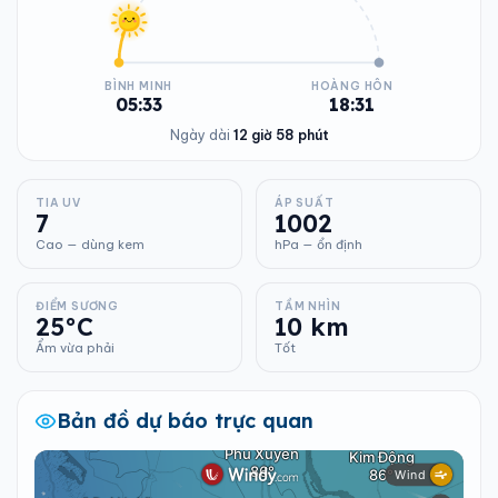
BÌNH MINH
HOÀNG HÔN
05:33
18:31
Ngày dài
12 giờ 58 phút
TIA UV
ÁP SUẤT
7
1002
Cao — dùng kem
hPa — ổn định
ĐIỂM SƯƠNG
TẦM NHÌN
25°C
10 km
Ẩm vừa phải
Tốt
Bản đồ dự báo trực quan