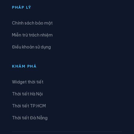
Xã Đại Hoàng
Xã Định Hóa
PHÁP LÝ
Xã Đồng Thái
Xã Đồng Thịnh
Chính sách bảo mật
Xã Gia Hưng
Xã Gia Lâm
Miễn trừ trách nhiệm
Xã Gia Phong
Xã Gia Trấn
Điều khoản sử dụng
Xã Gia Tường
Xã Gia Vân
Xã Gia Viễn
Xã Giao Bình
KHÁM PHÁ
Xã Giao Hòa
Xã Giao Hưng
Widget thời tiết
Xã Giao Minh
Xã Giao Ninh
Thời tiết Hà Nội
Xã Giao Phúc
Xã Giao Thuỷ
Thời tiết TP.HCM
Xã Hải An
Xã Hải Anh
Thời tiết Đà Nẵng
Xã Hải Hậu
Xã Hải Hưng