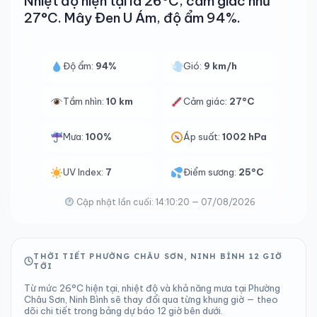
Nhiệt độ hiện tại là 26°C, cảm giác như
27°C. Mây Đen U Ám, độ ẩm 94%.
Độ ẩm:
94%
Gió:
9 km/h
Tầm nhìn:
10 km
Cảm giác:
27°C
Mưa:
100%
Áp suất:
1002 hPa
UV Index:
7
Điểm sương:
25°C
Cập nhật lần cuối: 14:10:20 — 07/08/2026
THỜI TIẾT PHƯỜNG CHÂU SƠN, NINH BÌNH 12 GIỜ
TỚI
Từ mức 26°C hiện tại, nhiệt độ và khả năng mưa tại Phường
Châu Sơn, Ninh Bình sẽ thay đổi qua từng khung giờ — theo
dõi chi tiết trong bảng dự báo 12 giờ bên dưới.