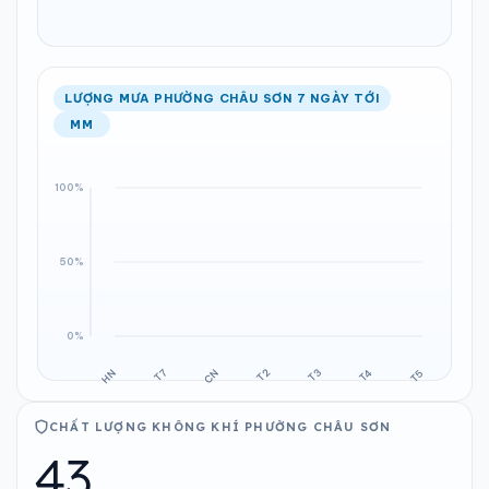
LƯỢNG MƯA PHƯỜNG CHÂU SƠN 7 NGÀY TỚI
MM
CHẤT LƯỢNG KHÔNG KHÍ PHƯỜNG CHÂU SƠN
43