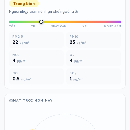
Trung bình
Người nhạy cảm nên hạn chế ngoài trời.
TỐT
TB
NHẠY CẢM
XẤU
NGUY HIỂM
PM2.5
PM10
22
23
µg/m³
µg/m³
NO₂
O₃
4
4
µg/m³
µg/m³
CO
SO₂
0.5
1
mg/m³
µg/m³
MẶT TRỜI HÔM NAY