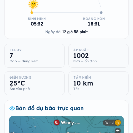
BÌNH MINH
HOÀNG HÔN
05:32
18:31
Ngày dài
12 giờ 58 phút
TIA UV
ÁP SUẤT
7
1002
Cao — dùng kem
hPa — ổn định
ĐIỂM SƯƠNG
TẦM NHÌN
25°C
10 km
Ẩm vừa phải
Tốt
Bản đồ dự báo trực quan