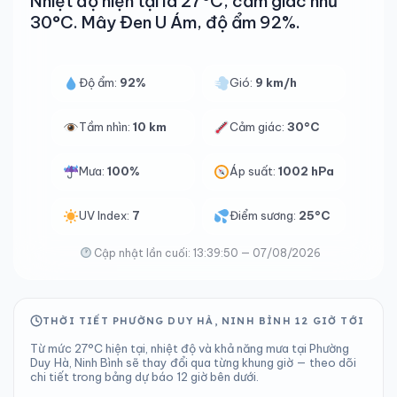
Nhiệt độ hiện tại là 27°C, cảm giác như
30°C. Mây Đen U Ám, độ ẩm 92%.
Độ ẩm:
92%
Gió:
9 km/h
Tầm nhìn:
10 km
Cảm giác:
30°C
Mưa:
100%
Áp suất:
1002 hPa
UV Index:
7
Điểm sương:
25°C
Cập nhật lần cuối: 13:39:50 — 07/08/2026
THỜI TIẾT PHƯỜNG DUY HÀ, NINH BÌNH 12 GIỜ TỚI
Từ mức 27°C hiện tại, nhiệt độ và khả năng mưa tại Phường
Duy Hà, Ninh Bình sẽ thay đổi qua từng khung giờ — theo dõi
chi tiết trong bảng dự báo 12 giờ bên dưới.