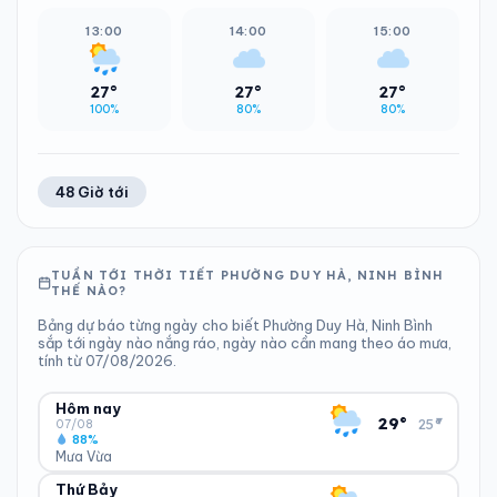
13:00
14:00
15:00
27°
27°
27°
100%
80%
80%
48 Giờ tới
TUẦN TỚI THỜI TIẾT PHƯỜNG DUY HÀ, NINH BÌNH
THẾ NÀO?
Bảng dự báo từng ngày cho biết Phường Duy Hà, Ninh Bình
sắp tới ngày nào nắng ráo, ngày nào cần mang theo áo mưa,
tính từ 07/08/2026.
Hôm nay
▾
29°
25°
07/08
88%
Mưa Vừa
Thứ Bảy
ĐỘ ẨM
GIÓ