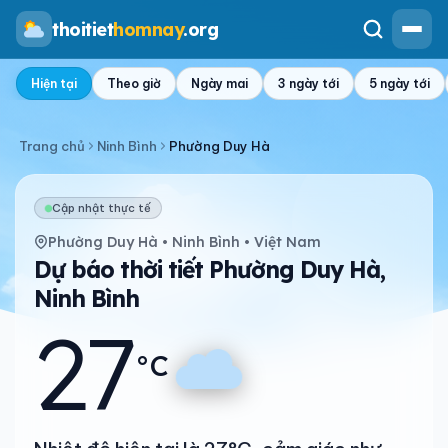
thoitiet
homnay
.org
Hiện tại
Theo giờ
Ngày mai
3 ngày tới
5 ngày tới
Trang chủ
Ninh Bình
Phường Duy Hà
Cập nhật thực tế
Phường Duy Hà • Ninh Bình • Việt Nam
Dự báo thời tiết Phường Duy Hà,
Ninh Bình
27
°C