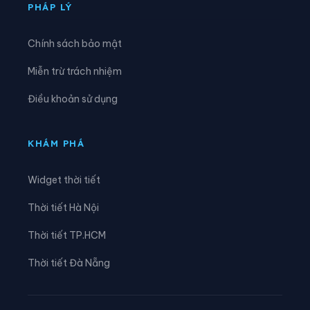
Xã Đại Hoàng
Xã Định Hóa
PHÁP LÝ
Xã Đồng Thái
Xã Đồng Thịnh
Chính sách bảo mật
Xã Gia Hưng
Xã Gia Lâm
Miễn trừ trách nhiệm
Xã Gia Phong
Xã Gia Trấn
Điều khoản sử dụng
Xã Gia Tường
Xã Gia Vân
Xã Gia Viễn
Xã Giao Bình
KHÁM PHÁ
Xã Giao Hòa
Xã Giao Hưng
Widget thời tiết
Xã Giao Minh
Xã Giao Ninh
Thời tiết Hà Nội
Xã Giao Phúc
Xã Giao Thuỷ
Thời tiết TP.HCM
Xã Hải An
Xã Hải Anh
Thời tiết Đà Nẵng
Xã Hải Hậu
Xã Hải Hưng
Xã Hải Quang
Xã Hải Thịnh