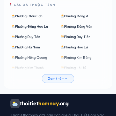
CÁC XÃ THUỘC TỈNH
Phường Châu Sơn
Phường Đông A
Phường Đông Hoa Lư
Phường Đồng Văn
Phường Duy Tân
Phường Duy Tiên
Phường Hà Nam
Phường Hoa Lư
Phường Hồng Quang
Phường Kim Bảng
Phường Kim Thanh
Phường Lê Hồ
Phường Liêm Tuyền
Phường Lý Thường Kiệt
Xem thêm
Phường Mỹ Lộc
Phường Nam Định
Phường Nam Hoa Lư
Phường Nguyễn Uý
thoitiet
homnay
.org
Phường Phủ Lý
Phường Phù Vân
Thoitiethomnay.org, hay còn gọi là Thời Tiết Hôm Nay