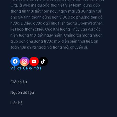
Phường Tam Chúc
Phường Tam Điệp
Org, là website dự báo thời tiết Việt Nam, cung cấp
thông tin thời tiết hôm nay, ngày mai và 30 ngày tới
Phường Tây Hoa Lư
Phường Thành Nam
cho 34 tỉnh thành cùng hơn 3.000 xã phường trên cả
nước. Dữ liệu được cập nhật liên tục từ OpenWeather,
Phường Thiên Trường
Phường Tiên Sơn
kết hợp tham chiếu Cục Khí tượng Thủy văn với các
hiện tượng thời tiết nguy hiểm. Chúng tôi mong muốn
Phường Trung Sơn
Phường Trường Thi
giúp bạn chủ động trước mọi diễn biến thời tiết, an
Phường Vị Khê
Phường Yên Sơn
toàn hơn khi ra ngoài và trong mỗi chuyến đi.
Phường Yên Thắng
Xã Bắc Lý
Xã Bình An
Xã Bình Giang
VỀ CHÚNG TÔI
Xã Bình Lục
Xã Bình Minh
Giới thiệu
Xã Bình Mỹ
Xã Bình Sơn
Nguồn dữ liệu
Xã Cát Thành
Xã Chất Bình
Liên hệ
Xã Cổ Lễ
Xã Cúc Phương