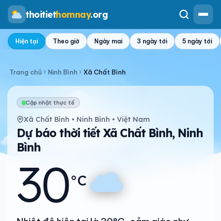
thoitiet
homnay
.org
Hiện tại
Theo giờ
Ngày mai
3 ngày tới
5 ngày tới
Trang chủ
Ninh Bình
Xã Chất Bình
Cập nhật thực tế
Xã Chất Bình • Ninh Bình • Việt Nam
Dự báo thời tiết Xã Chất Bình, Ninh
Bình
30
°C