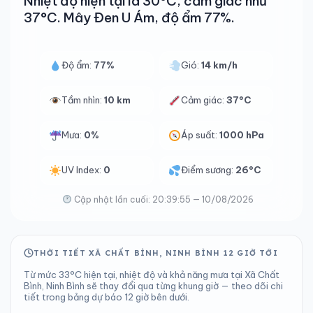
Nhiệt độ hiện tại là 30°C, cảm giác như
37°C. Mây Đen U Ám, độ ẩm 77%.
Độ ẩm:
77%
Gió:
14 km/h
Tầm nhìn:
10 km
Cảm giác:
37°C
Mưa:
0%
Áp suất:
1000 hPa
UV Index:
0
Điểm sương:
26°C
Cập nhật lần cuối: 20:39:55 — 10/08/2026
THỜI TIẾT XÃ CHẤT BÌNH, NINH BÌNH 12 GIỜ TỚI
Từ mức 33°C hiện tại, nhiệt độ và khả năng mưa tại Xã Chất
Bình, Ninh Bình sẽ thay đổi qua từng khung giờ — theo dõi chi
tiết trong bảng dự báo 12 giờ bên dưới.