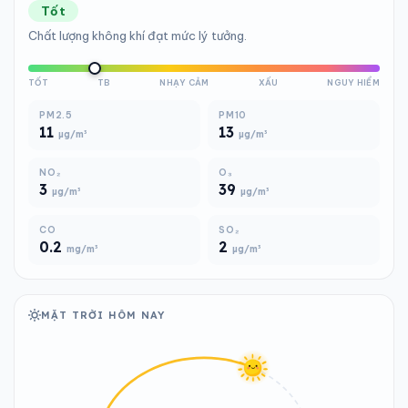
Tốt
Chất lượng không khí đạt mức lý tưởng.
TỐT
TB
NHẠY CẢM
XẤU
NGUY HIỂM
PM2.5
PM10
11
13
µg/m³
µg/m³
NO₂
O₃
3
39
µg/m³
µg/m³
CO
SO₂
0.2
2
mg/m³
µg/m³
MẶT TRỜI HÔM NAY