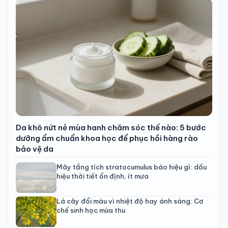
Da khô nứt nẻ mùa hanh chăm sóc thế nào: 5 bước
dưỡng ẩm chuẩn khoa học để phục hồi hàng rào
bảo vệ da
Mây tầng tích stratocumulus báo hiệu gì: dấu
hiệu thời tiết ổn định, ít mưa
Lá cây đổi màu vì nhiệt độ hay ánh sáng: Cơ
chế sinh học mùa thu