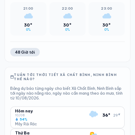
21:00
22:00
23:00
30°
30°
30°
0%
0%
0%
48 Giờ tới
TUẦN TỚI THỜI TIẾT XÃ CHẤT BÌNH, NINH BÌNH
THẾ NÀO?
Bảng dự báo từng ngày cho biết Xã Chất Bình, Ninh Bình sắp
tới ngày nào nắng ráo, ngày nào cần mang theo áo mưa, tính
từ 10/08/2026.
Hôm nay
▾
36°
29°
10/08
54%
Mây Rải Rác
Thứ Ba
ĐỘ ẨM
GIÓ