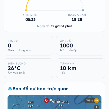
BÌNH MINH
HOÀNG HÔN
05:33
18:28
Ngày dài
12 giờ 54 phút
TIA UV
ÁP SUẤT
0
1000
Cao — dùng kem
hPa — ổn định
ĐIỂM SƯƠNG
TẦM NHÌN
26°C
10 km
Ẩm vừa phải
Tốt
Bản đồ dự báo trực quan