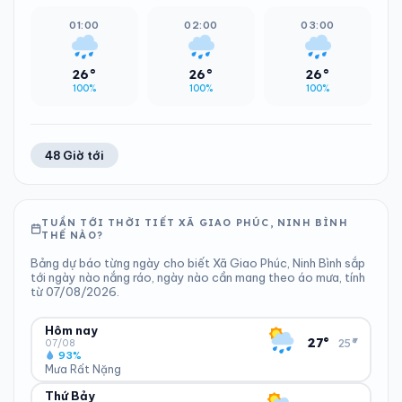
01:00
02:00
03:00
26°
26°
26°
100%
100%
100%
48 Giờ tới
TUẦN TỚI THỜI TIẾT XÃ GIAO PHÚC, NINH BÌNH
THẾ NÀO?
Bảng dự báo từng ngày cho biết Xã Giao Phúc, Ninh Bình sắp
tới ngày nào nắng ráo, ngày nào cần mang theo áo mưa, tính
từ 07/08/2026.
Hôm nay
▾
27°
25°
07/08
93%
Mưa Rất Nặng
Thứ Bảy
ĐỘ ẨM
GIÓ