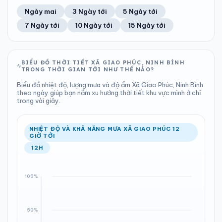
71%
24 km/h
13
Tốt
ĐIỂM SƯƠNG
% MƯA
1.05 mm
1000 hPa
26°C
100%
Trung bình ngày
Tốc độ gió
Ngày mai
3 Ngày tới
5 Ngày tới
Chỉ số UV
Ước lượng
Tổng cả ngày
Bình thường
Ổn định
Khả năng mưa
7 Ngày tới
10 Ngày tới
15 Ngày tới
TIA UV
TẦM NHÌN
LƯỢNG MƯA
ÁP SUẤT
13
Tốt
ĐIỂM SƯƠNG
% MƯA
0.84 mm
1000 hPa
26°C
55%
Chỉ số UV
Ước lượng
Tổng cả ngày
Bình thường
Ổn định
Khả năng mưa
BIỂU ĐỒ THỜI TIẾT XÃ GIAO PHÚC, NINH BÌNH
TRONG THỜI GIAN TỚI NHƯ THẾ NÀO?
LƯỢNG MƯA
ÁP SUẤT
ĐIỂM SƯƠNG
% MƯA
0 mm
999 hPa
26°C
20%
Biểu đồ nhiệt độ, lượng mưa và độ ẩm Xã Giao Phúc, Ninh Bình
Tổng cả ngày
Bình thường
theo ngày giúp bạn nắm xu hướng thời tiết khu vực mình ở chỉ
Ổn định
Khả năng mưa
trong vài giây.
ĐIỂM SƯƠNG
% MƯA
26°C
0%
Ổn định
Khả năng mưa
NHIỆT ĐỘ VÀ KHẢ NĂNG MƯA XÃ GIAO PHÚC 12
GIỜ TỚI
12H