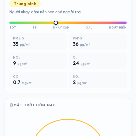
Trung bình
Người nhạy cảm nên hạn chế ngoài trời.
TỐT
TB
NHẠY CẢM
XẤU
NGUY HIỂM
PM2.5
PM10
35
36
µg/m³
µg/m³
NO₂
O₃
9
24
µg/m³
µg/m³
CO
SO₂
0.7
2
mg/m³
µg/m³
MẶT TRỜI HÔM NAY