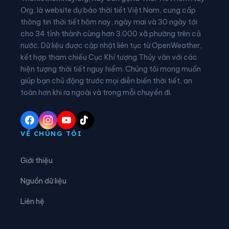
Phường Phù Vân
Phường Tam Chúc
Org, là website dự báo thời tiết Việt Nam, cung cấp
thông tin thời tiết hôm nay, ngày mai và 30 ngày tới
Phường Tam Điệp
Phường Tây Hoa Lư
cho 34 tỉnh thành cùng hơn 3.000 xã phường trên cả
nước. Dữ liệu được cập nhật liên tục từ OpenWeather,
Phường Thành Nam
Phường Thiên Trường
kết hợp tham chiếu Cục Khí tượng Thủy văn với các
hiện tượng thời tiết nguy hiểm. Chúng tôi mong muốn
Phường Tiên Sơn
Phường Trung Sơn
giúp bạn chủ động trước mọi diễn biến thời tiết, an
Phường Trường Thi
Phường Vị Khê
toàn hơn khi ra ngoài và trong mỗi chuyến đi.
Phường Yên Sơn
Phường Yên Thắng
Xã Bắc Lý
Xã Bình An
VỀ CHÚNG TÔI
Xã Bình Giang
Xã Bình Lục
Giới thiệu
Xã Bình Minh
Xã Bình Mỹ
Nguồn dữ liệu
Xã Bình Sơn
Xã Cát Thành
Liên hệ
Xã Chất Bình
Xã Cổ Lễ