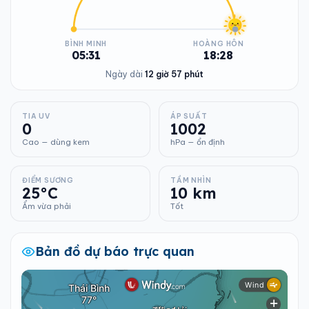
BÌNH MINH
HOÀNG HÔN
05:31
18:28
Ngày dài
12 giờ 57 phút
TIA UV
ÁP SUẤT
0
1002
Cao — dùng kem
hPa — ổn định
ĐIỂM SƯƠNG
TẦM NHÌN
25°C
10 km
Ẩm vừa phải
Tốt
Bản đồ dự báo trực quan