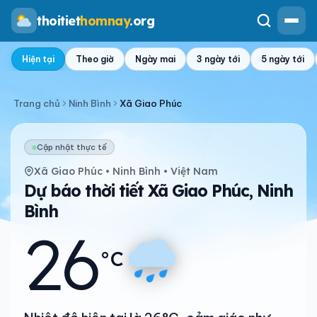
thoitiet
homnay
.org
Hiện tại
Theo giờ
Ngày mai
3 ngày tới
5 ngày tới
Trang chủ
Ninh Bình
Xã Giao Phúc
Cập nhật thực tế
Xã Giao Phúc • Ninh Bình • Việt Nam
Dự báo thời tiết Xã Giao Phúc, Ninh
Bình
26
°C