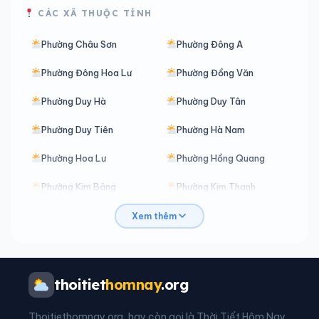
CÁC XÃ THUỘC TỈNH
Phường Châu Sơn
Phường Đông A
Phường Đông Hoa Lư
Phường Đồng Văn
Phường Duy Hà
Phường Duy Tân
Phường Duy Tiên
Phường Hà Nam
Phường Hoa Lư
Phường Hồng Quang
Phường Kim Bảng
Phường Kim Thanh
Phường Lê Hồ
Phường Liêm Tuyền
Xem thêm
Phường Lý Thường Kiệt
Phường Mỹ Lộc
Phường Nam Định
Phường Nam Hoa Lư
thoitiet
homnay
.org
Phường Nguyễn Uý
Phường Phủ Lý
Thoitiethomnay.org, hay còn gọi là Thời Tiết Hôm Nay