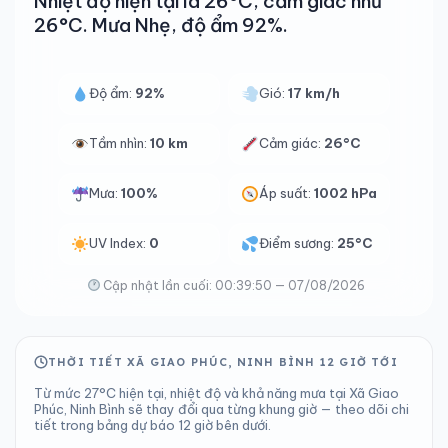
Nhiệt độ hiện tại là 26°C, cảm giác như
26°C. Mưa Nhẹ, độ ẩm 92%.
Độ ẩm:
92%
Gió:
17 km/h
Tầm nhìn:
10 km
Cảm giác:
26°C
Mưa:
100%
Áp suất:
1002 hPa
UV Index:
0
Điểm sương:
25°C
Cập nhật lần cuối: 00:39:50 — 07/08/2026
THỜI TIẾT XÃ GIAO PHÚC, NINH BÌNH 12 GIỜ TỚI
Từ mức 27°C hiện tại, nhiệt độ và khả năng mưa tại Xã Giao
Phúc, Ninh Bình sẽ thay đổi qua từng khung giờ — theo dõi chi
tiết trong bảng dự báo 12 giờ bên dưới.