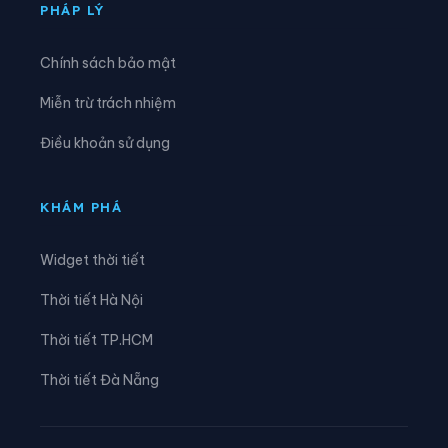
Xã Cúc Phương
Xã Đại Hoàng
PHÁP LÝ
Xã Định Hóa
Xã Đồng Thái
Chính sách bảo mật
Xã Đồng Thịnh
Xã Gia Hưng
Miễn trừ trách nhiệm
Xã Gia Lâm
Xã Gia Phong
Điều khoản sử dụng
Xã Gia Trấn
Xã Gia Tường
Xã Gia Vân
Xã Gia Viễn
KHÁM PHÁ
Xã Giao Bình
Xã Giao Hòa
Widget thời tiết
Xã Giao Hưng
Xã Giao Minh
Thời tiết Hà Nội
Xã Giao Ninh
Xã Giao Thuỷ
Thời tiết TP.HCM
Xã Hải An
Xã Hải Anh
Thời tiết Đà Nẵng
Xã Hải Hậu
Xã Hải Hưng
Xã Hải Quang
Xã Hải Thịnh