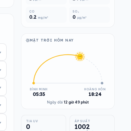
CO
SO₂
0.2
0
mg/m³
µg/m³
MẶT TRỜI HÔM NAY
▾
▾
▾
BÌNH MINH
HOÀNG HÔN
05:35
18:24
Ngày dài
12 giờ 49 phút
▾
TIA UV
ÁP SUẤT
▾
0
1002