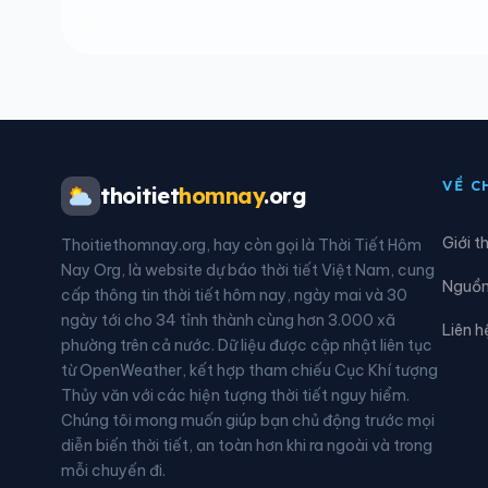
Xã Đồng Lê
Xã G
Xã Hòa Trạch
Xã H
Xã Hướng Phùng
Xã K
Xã Kim Phú
Xã L
VỀ C
thoitiet
homnay
.org
Xã Lệ Thủy
Xã L
Giới t
Thoitiethomnay.org, hay còn gọi là Thời Tiết Hôm
Xã Nam Ba Đồn
Xã N
Nay Org, là website dự báo thời tiết Việt Nam, cung
Nguồn 
cấp thông tin thời tiết hôm nay, ngày mai và 30
Xã Nam Trạch
Xã N
ngày tới cho 34 tỉnh thành cùng hơn 3.000 xã
Liên h
phường trên cả nước. Dữ liệu được cập nhật liên tục
Xã Quảng Ninh
Xã Q
từ OpenWeather, kết hợp tham chiếu Cục Khí tượng
Thủy văn với các hiện tượng thời tiết nguy hiểm.
Xã Tân Gianh
Xã T
Chúng tôi mong muốn giúp bạn chủ động trước mọi
diễn biến thời tiết, an toàn hơn khi ra ngoài và trong
Xã Thượng Trạch
Xã T
mỗi chuyến đi.