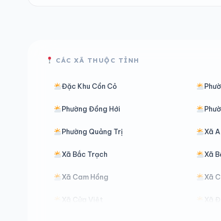
CÁC XÃ THUỘC TỈNH
Đặc Khu Cồn Cỏ
Phườ
Phường Đồng Hới
Phườ
Phường Quảng Trị
Xã A
Xã Bắc Trạch
Xã B
Xã Cam Hồng
Xã 
Xã Cửa Việt
Xã 