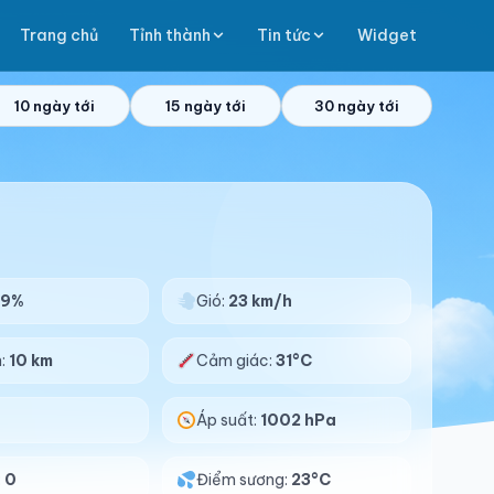
Trang chủ
Tỉnh thành
Tin tức
Widget
10 ngày tới
15 ngày tới
30 ngày tới
79%
Gió:
23 km/h
n:
10 km
Cảm giác:
31°C
Áp suất:
1002 hPa
:
0
Điểm sương:
23°C