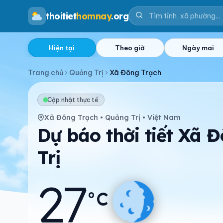
thoitiet
homnay
.org
Hiện tại
Theo giờ
Ngày mai
Trang chủ
Quảng Trị
Xã Đông Trạch
Cập nhật thực tế
Xã Đông Trạch • Quảng Trị • Việt Nam
Dự báo thời tiết Xã 
Trị
27
°C