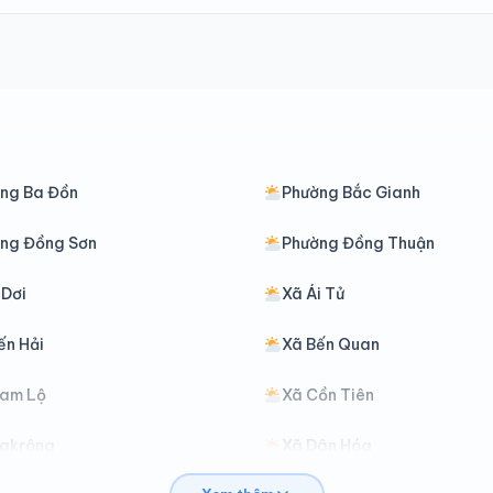
ng Ba Đồn
Phường Bắc Gianh
ng Đồng Sơn
Phường Đồng Thuận
 Dơi
Xã Ái Tử
ến Hải
Xã Bến Quan
Cam Lộ
Xã Cồn Tiên
Đakrông
Xã Dân Hóa