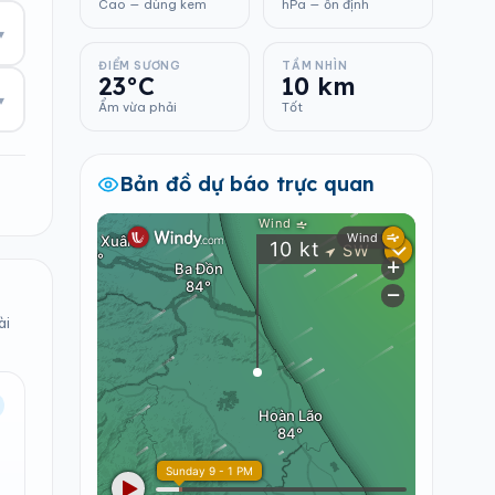
Cao — dùng kem
hPa — ổn định
▾
ĐIỂM SƯƠNG
TẦM NHÌN
23°C
10 km
▾
Ẩm vừa phải
Tốt
Bản đồ dự báo trực quan
ài