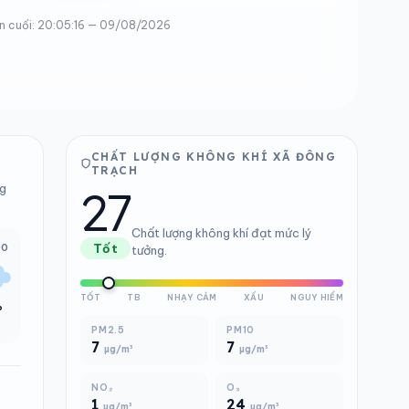
n cuối: 20:05:16 — 09/08/2026
CHẤT LƯỢNG KHÔNG KHÍ XÃ ĐÔNG
TRẠCH
27
ng
Chất lượng không khí đạt mức lý
00
Tốt
tưởng.
TỐT
TB
NHẠY CẢM
XẤU
NGUY HIỂM
°
PM2.5
PM10
7
7
µg/m³
µg/m³
NO₂
O₃
1
24
µg/m³
µg/m³