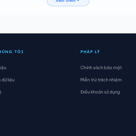
Xem thêm
io Linh
Xã Hải Lăng
oàn Lão
Xã Hướng Hiệp
he Sanh
Xã Kim Điền
a Lay
Xã Lao Bảo
HÚNG TÔI
PHÁP LÝ
ìa
Xã Minh Hóa
hiệu
Chính sách bảo mật
am Cửa Việt
Xã Nam Gianh
dữ liệu
Miễn trừ trách nhiệm
inh Châu
Xã Phong Nha
ệ
Điều khoản sử dụng
uảng Trạch
Xã Sen Ngư
ân Lập
Xã Tân Mỹ
riệu Bình
Xã Triệu Cơ