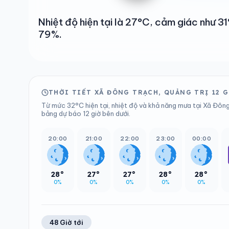
Nhiệt độ hiện tại là 27°C, cảm giác như 
79%.
THỜI TIẾT XÃ ĐÔNG TRẠCH, QUẢNG TRỊ 12 
Từ mức 32°C hiện tại, nhiệt độ và khả năng mưa tại Xã Đông
bảng dự báo 12 giờ bên dưới.
20:00
21:00
22:00
23:00
00:00
28°
27°
27°
28°
28°
0%
0%
0%
0%
0%
48 Giờ tới