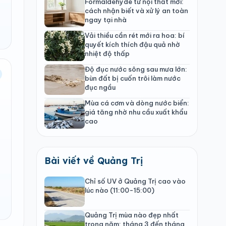
Formaldehyde từ nội thất mới:
cách nhận biết và xử lý an toàn
ngay tại nhà
Vải thiều cần rét mới ra hoa: bí
quyết kích thích đậu quả nhờ
nhiệt độ thấp
Độ đục nước sông sau mưa lớn:
bùn đất bị cuốn trôi làm nước
đục ngầu
Mùa cá cơm và dòng nước biển:
giá tăng nhờ nhu cầu xuất khẩu
cao
Bài viết về Quảng Trị
Chỉ số UV ở Quảng Trị cao vào
lúc nào (11:00-15:00)
Quảng Trị mùa nào đẹp nhất
trong năm: tháng 3 đến tháng