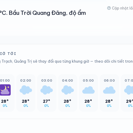
Cập nhật lầ
31°C. Bầu Trời Quang Đãng, độ ẩm
GIỜ TỚI
 Trạch, Quảng Trị sẽ thay đổi qua từng khung giờ — theo dõi chi tiết tro
01:00
02:00
03:00
04:00
05:00
06:00
07:
28°
28°
27°
28°
28°
28°
29
0%
0%
0%
0%
0%
0%
0%