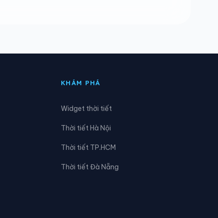
Xã Hiếu Giang
Xã Hướng Lập
Xã Kim Ngân
Xã Lệ Ninh
KHÁM PHÁ
Xã Mỹ Thủy
Widget thời tiết
Xã Nam Hải Lăng
Thời tiết Hà Nội
Xã Phú Trạch
Thời tiết TP.HCM
Xã Tà Rụt
Thời tiết Đà Nẵng
Xã Tân Thành
Xã Triệu Phong