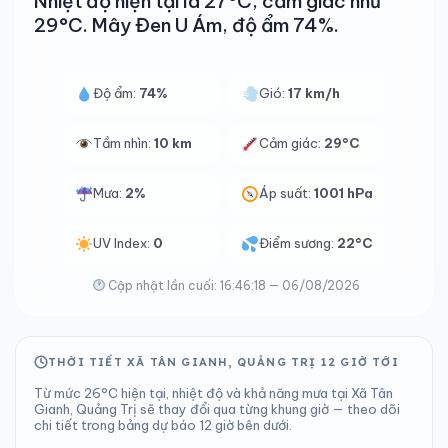
Nhiệt độ hiện tại là 27°C, cảm giác như
29°C. Mây Đen U Ám, độ ẩm 74%.
Độ ẩm:
74%
Gió:
17 km/h
Tầm nhìn:
10 km
Cảm giác:
29°C
Mưa:
2%
Áp suất:
1001 hPa
UV Index:
0
Điểm sương:
22°C
Cập nhật lần cuối: 16:46:18 — 06/08/2026
THỜI TIẾT XÃ TÂN GIANH, QUẢNG TRỊ 12 GIỜ TỚI
Từ mức 26°C hiện tại, nhiệt độ và khả năng mưa tại Xã Tân
Gianh, Quảng Trị sẽ thay đổi qua từng khung giờ — theo dõi
chi tiết trong bảng dự báo 12 giờ bên dưới.