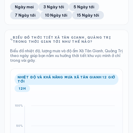
71%
26 km/h
11
Tốt
ĐIỂM SƯƠNG
% MƯA
0 mm
999 hPa
22°C
0%
Trung bình ngày
Tốc độ gió
Ngày mai
3 Ngày tới
5 Ngày tới
Chỉ số UV
Ước lượng
Tổng cả ngày
Bình thường
Ổn định
Khả năng mưa
7 Ngày tới
10 Ngày tới
15 Ngày tới
TIA UV
TẦM NHÌN
LƯỢNG MƯA
ÁP SUẤT
11
Tốt
ĐIỂM SƯƠNG
% MƯA
0.35 mm
1001 hPa
22°C
0%
Chỉ số UV
Ước lượng
Tổng cả ngày
Bình thường
Ổn định
Khả năng mưa
BIỂU ĐỒ THỜI TIẾT XÃ TÂN GIANH, QUẢNG TRỊ
TRONG THỜI GIAN TỚI NHƯ THẾ NÀO?
LƯỢNG MƯA
ÁP SUẤT
ĐIỂM SƯƠNG
% MƯA
2.79 mm
1004 hPa
22°C
20%
Biểu đồ nhiệt độ, lượng mưa và độ ẩm Xã Tân Gianh, Quảng Trị
Tổng cả ngày
Bình thường
theo ngày giúp bạn nắm xu hướng thời tiết khu vực mình ở chỉ
Ổn định
Khả năng mưa
trong vài giây.
ĐIỂM SƯƠNG
% MƯA
22°C
100%
Ổn định
Khả năng mưa
NHIỆT ĐỘ VÀ KHẢ NĂNG MƯA XÃ TÂN GIANH 12 GIỜ
TỚI
12H