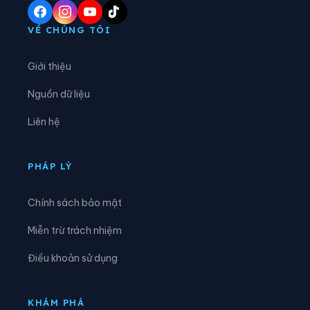
Xã Hướng Lập
Xã Hướng Phùng
VỀ CHÚNG TÔI
Xã Khe Sanh
Xã Kim Điền
Giới thiệu
Xã Kim Ngân
Xã Kim Phú
Nguồn dữ liệu
Xã La Lay
Xã Lao Bảo
Liên hệ
Xã Lệ Ninh
Xã Lệ Thủy
Xã Lìa
Xã Minh Hóa
PHÁP LÝ
Xã Mỹ Thủy
Xã Nam Ba Đồn
Chính sách bảo mật
Xã Nam Cửa Việt
Xã Nam Gianh
Miễn trừ trách nhiệm
Xã Nam Hải Lăng
Xã Nam Trạch
Điều khoản sử dụng
Xã Ninh Châu
Xã Phong Nha
Xã Phú Trạch
Xã Quảng Ninh
KHÁM PHÁ