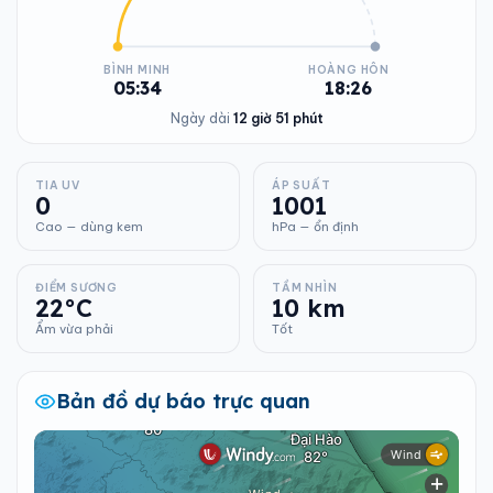
BÌNH MINH
HOÀNG HÔN
05:34
18:26
Ngày dài
12 giờ 51 phút
TIA UV
ÁP SUẤT
0
1001
Cao — dùng kem
hPa — ổn định
ĐIỂM SƯƠNG
TẦM NHÌN
22°C
10 km
Ẩm vừa phải
Tốt
Bản đồ dự báo trực quan