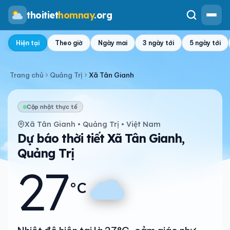
thoitiet
homnay
.org
Hiện tại
Theo giờ
Ngày mai
3 ngày tới
5 ngày tới
Trang chủ
Quảng Trị
Xã Tân Gianh
Cập nhật thực tế
Xã Tân Gianh • Quảng Trị • Việt Nam
Dự báo thời tiết Xã Tân Gianh,
Quảng Trị
27
°C