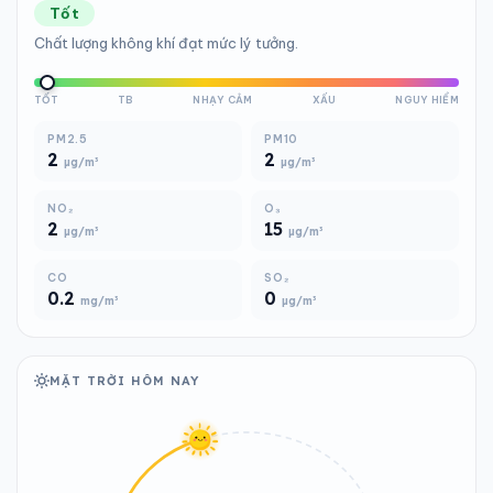
Tốt
Chất lượng không khí đạt mức lý tưởng.
TỐT
TB
NHẠY CẢM
XẤU
NGUY HIỂM
PM2.5
PM10
2
2
µg/m³
µg/m³
NO₂
O₃
2
15
µg/m³
µg/m³
CO
SO₂
0.2
0
mg/m³
µg/m³
MẶT TRỜI HÔM NAY