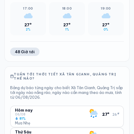
17:00
18:00
19:00
27°
27°
27°
2%
1%
0%
48 Giờ tới
TUẦN TỚI THỜI TIẾT XÃ TÂN GIANH, QUẢNG TRỊ
THẾ NÀO?
Bảng dự báo từng ngày cho biết Xã Tân Gianh, Quảng Trị sắp
tới ngày nào nắng ráo, ngày nào cần mang theo áo mưa, tính
từ 06/08/2026.
Hôm nay
▾
27°
26°
06/08
81%
Mưa Nhẹ
Thứ Sáu
ĐỘ ẨM
GIÓ