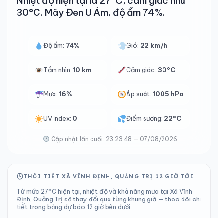
Nhiệt độ hiện tại là 27°C, cảm giác như
30°C. Mây Đen U Ám, độ ẩm 74%.
Độ ẩm:
74%
Gió:
22 km/h
Tầm nhìn:
10 km
Cảm giác:
30°C
Mưa:
16%
Áp suất:
1005 hPa
UV Index:
0
Điểm sương:
22°C
Cập nhật lần cuối: 23:23:48 — 07/08/2026
THỜI TIẾT XÃ VĨNH ĐỊNH, QUẢNG TRỊ 12 GIỜ TỚI
Từ mức 27°C hiện tại, nhiệt độ và khả năng mưa tại Xã Vĩnh
Định, Quảng Trị sẽ thay đổi qua từng khung giờ — theo dõi chi
tiết trong bảng dự báo 12 giờ bên dưới.