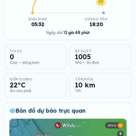
BÌNH MINH
HOÀNG HÔN
05:32
18:20
Ngày dài
12 giờ 48 phút
TIA UV
ÁP SUẤT
0
1005
Cao — dùng kem
hPa — ổn định
ĐIỂM SƯƠNG
TẦM NHÌN
22°C
10 km
Ẩm vừa phải
Tốt
Bản đồ dự báo trực quan