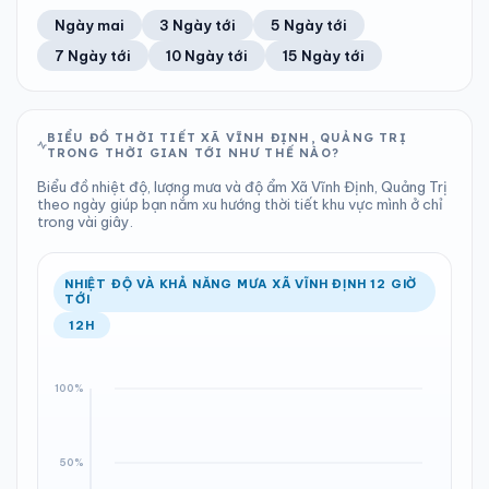
52%
39 km/h
13
Tốt
ĐIỂM SƯƠNG
% MƯA
0 mm
1003 hPa
23°C
0%
Trung bình ngày
Tốc độ gió
Ngày mai
3 Ngày tới
5 Ngày tới
Chỉ số UV
Ước lượng
Tổng cả ngày
Bình thường
Ổn định
Khả năng mưa
7 Ngày tới
10 Ngày tới
15 Ngày tới
TIA UV
TẦM NHÌN
LƯỢNG MƯA
ÁP SUẤT
13
Tốt
ĐIỂM SƯƠNG
% MƯA
0 mm
1004 hPa
22°C
0%
Chỉ số UV
Ước lượng
Tổng cả ngày
Bình thường
Ổn định
Khả năng mưa
BIỂU ĐỒ THỜI TIẾT XÃ VĨNH ĐỊNH, QUẢNG TRỊ
TRONG THỜI GIAN TỚI NHƯ THẾ NÀO?
LƯỢNG MƯA
ÁP SUẤT
ĐIỂM SƯƠNG
% MƯA
0 mm
1004 hPa
22°C
0%
Biểu đồ nhiệt độ, lượng mưa và độ ẩm Xã Vĩnh Định, Quảng Trị
Tổng cả ngày
Bình thường
theo ngày giúp bạn nắm xu hướng thời tiết khu vực mình ở chỉ
Ổn định
Khả năng mưa
trong vài giây.
ĐIỂM SƯƠNG
% MƯA
21°C
0%
Ổn định
Khả năng mưa
NHIỆT ĐỘ VÀ KHẢ NĂNG MƯA XÃ VĨNH ĐỊNH 12 GIỜ
TỚI
12H