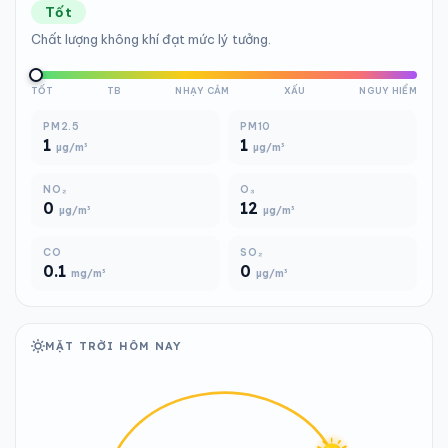
Tốt
Chất lượng không khí đạt mức lý tưởng.
TỐT
TB
NHẠY CẢM
XẤU
NGUY HIỂM
PM2.5
PM10
1
1
µg/m³
µg/m³
NO₂
O₃
0
12
µg/m³
µg/m³
CO
SO₂
0.1
0
mg/m³
µg/m³
MẶT TRỜI HÔM NAY