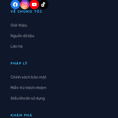
Xã Hướng Lập
Xã Hướng Phùng
VỀ CHÚNG TÔI
Xã Khe Sanh
Xã Kim Điền
Giới thiệu
Xã Kim Ngân
Xã Kim Phú
Nguồn dữ liệu
Xã La Lay
Xã Lao Bảo
Liên hệ
Xã Lệ Ninh
Xã Lệ Thủy
Xã Lìa
Xã Minh Hóa
PHÁP LÝ
Xã Mỹ Thủy
Xã Nam Ba Đồn
Chính sách bảo mật
Xã Nam Cửa Việt
Xã Nam Gianh
Miễn trừ trách nhiệm
Xã Nam Hải Lăng
Xã Nam Trạch
Điều khoản sử dụng
Xã Ninh Châu
Xã Phong Nha
Xã Phú Trạch
Xã Quảng Ninh
KHÁM PHÁ