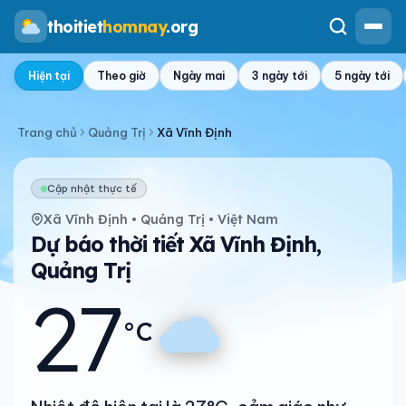
thoitiet
homnay
.org
Hiện tại
Theo giờ
Ngày mai
3 ngày tới
5 ngày tới
Trang chủ
Quảng Trị
Xã Vĩnh Định
Cập nhật thực tế
Xã Vĩnh Định • Quảng Trị • Việt Nam
Dự báo thời tiết Xã Vĩnh Định,
Quảng Trị
27
°C