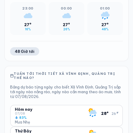
23:00
00:00
01:00
27°
27°
27°
16%
26%
48%
48 Giờ tới
TUẦN TỚI THỜI TIẾT XÃ VĨNH ĐỊNH, QUẢNG TRỊ
THẾ NÀO?
Bảng dự báo từng ngày cho biết Xã Vĩnh Định, Quảng Trị sắp
tới ngày nào nắng ráo, ngày nào cần mang theo áo mưa, tính
từ 07/08/2026.
Hôm nay
▾
28°
26°
07/08
83%
Mưa Nhẹ
Thứ Bảy
ĐỘ ẨM
GIÓ