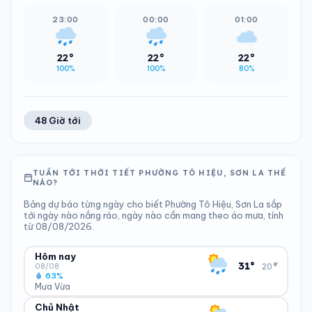
23:00
00:00
01:00
22°
22°
22°
100%
100%
80%
48 Giờ tới
TUẦN TỚI THỜI TIẾT PHƯỜNG TÔ HIỆU, SƠN LA THẾ
NÀO?
Bảng dự báo từng ngày cho biết Phường Tô Hiệu, Sơn La sắp
tới ngày nào nắng ráo, ngày nào cần mang theo áo mưa, tính
từ 08/08/2026.
Hôm nay
▾
31°
20°
08/08
63%
Mưa Vừa
Chủ Nhật
ĐỘ ẨM
GIÓ