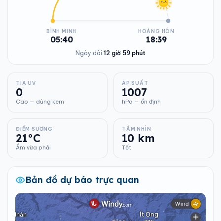
BÌNH MINH
HOÀNG HÔN
05:40
18:39
Ngày dài
12 giờ 59 phút
TIA UV
ÁP SUẤT
0
1007
Cao — dùng kem
hPa — ổn định
ĐIỂM SƯƠNG
TẦM NHÌN
21°C
10 km
Ẩm vừa phải
Tốt
Bản đồ dự báo trực quan