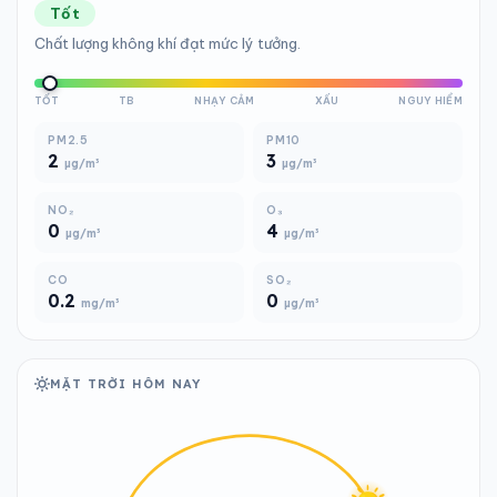
Tốt
Chất lượng không khí đạt mức lý tưởng.
TỐT
TB
NHẠY CẢM
XẤU
NGUY HIỂM
PM2.5
PM10
2
3
µg/m³
µg/m³
NO₂
O₃
0
4
µg/m³
µg/m³
CO
SO₂
0.2
0
mg/m³
µg/m³
MẶT TRỜI HÔM NAY