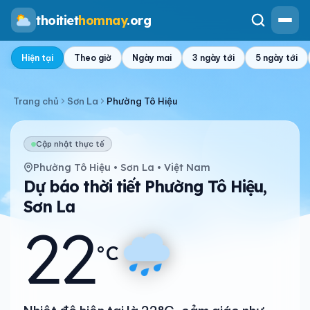
thoitiet
homnay
.org
Hiện tại
Theo giờ
Ngày mai
3 ngày tới
5 ngày tới
Trang chủ
Sơn La
Phường Tô Hiệu
Cập nhật thực tế
Phường Tô Hiệu • Sơn La • Việt Nam
Dự báo thời tiết Phường Tô Hiệu,
Sơn La
22
°C