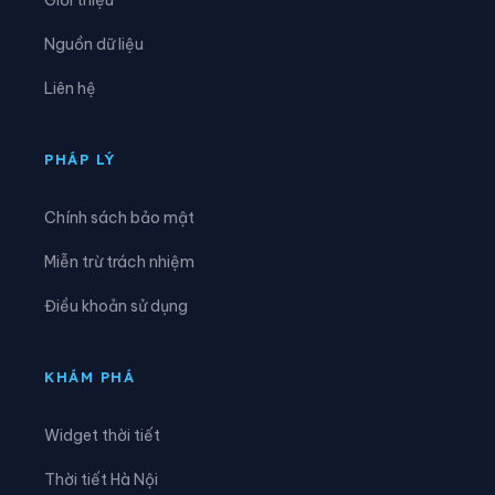
Xã Mường Chiên
Xã Mường Cơi
Nguồn dữ liệu
Xã Mường É
Xã Mường Giôn
Liên hệ
Xã Mường Hung
Xã Mường Khiêng
Xã Mường La
Xã Mường Lầm
PHÁP LÝ
Xã Mường Lạn
Xã Mường Lèo
Chính sách bảo mật
Xã Mường Sại
Xã Nậm Lầu
Miễn trừ trách nhiệm
Xã Nậm Ty
Xã Ngọc Chiến
Điều khoản sử dụng
Xã Pắc Ngà
Xã Phiêng Cằm
Xã Phiêng Khoài
Xã Phiêng Pằn
KHÁM PHÁ
Xã Phù Yên
Xã Púng Bánh
Widget thời tiết
Xã Quỳnh Nhai
Xã Song Khủa
Thời tiết Hà Nội