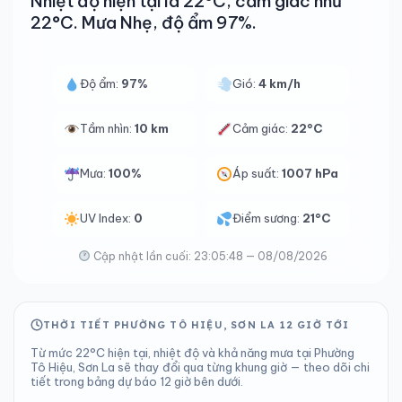
Nhiệt độ hiện tại là 22°C, cảm giác như
22°C. Mưa Nhẹ, độ ẩm 97%.
Độ ẩm:
97%
Gió:
4 km/h
Tầm nhìn:
10 km
Cảm giác:
22°C
Mưa:
100%
Áp suất:
1007 hPa
UV Index:
0
Điểm sương:
21°C
Cập nhật lần cuối: 23:05:48 — 08/08/2026
THỜI TIẾT PHƯỜNG TÔ HIỆU, SƠN LA 12 GIỜ TỚI
Từ mức 22°C hiện tại, nhiệt độ và khả năng mưa tại Phường
Tô Hiệu, Sơn La sẽ thay đổi qua từng khung giờ — theo dõi chi
tiết trong bảng dự báo 12 giờ bên dưới.