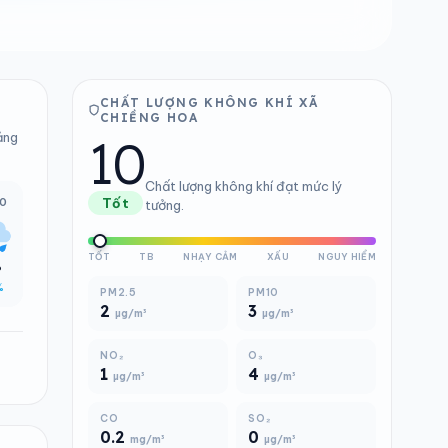
CHẤT LƯỢNG KHÔNG KHÍ XÃ
CHIỀNG HOA
10
ảng
Chất lượng không khí đạt mức lý
00
Tốt
tưởng.
TỐT
TB
NHẠY CẢM
XẤU
NGUY HIỂM
°
%
PM2.5
PM10
2
3
µg/m³
µg/m³
NO₂
O₃
1
4
µg/m³
µg/m³
CO
SO₂
0.2
0
mg/m³
µg/m³