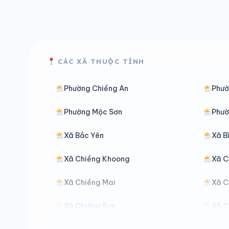
CÁC XÃ THUỘC TỈNH
Phường Chiềng An
Phườ
Phường Mộc Sơn
Phườ
Xã Bắc Yên
Xã B
Xã Chiềng Khoong
Xã C
Xã Chiềng Mai
Xã C
Xã Chiềng Sơn
Xã C