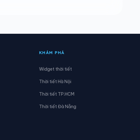
Xã Long Hẹ
Xã Muổi Nọi
Xã Mường Chanh
Xã Mường Giôn
KHÁM PHÁ
Xã Mường Lầm
Widget thời tiết
Xã Nậm Lầu
Thời tiết Hà Nội
Xã Phiêng Cằm
Thời tiết TP.HCM
Xã Púng Bánh
Thời tiết Đà Nẵng
Xã Sốp Cộp
Xã Tà Xùa