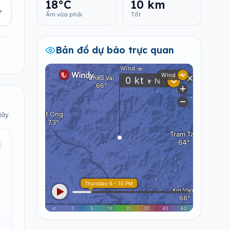
18°C
10 km
▾
Ẩm vừa phải
Tốt
Bản đồ dự báo trực quan
iây.