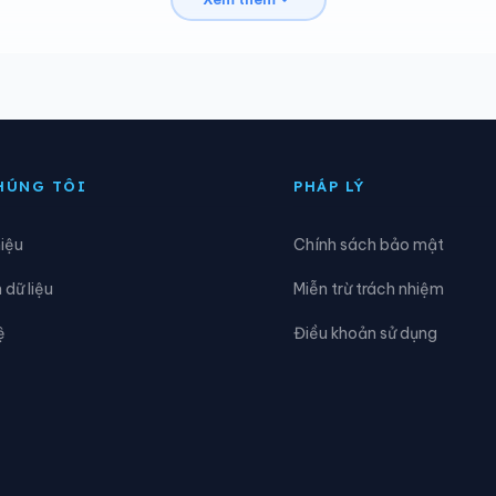
uổi Một
Xã Kim Bon
óng Sập
Xã Mai Sơn
ường Bang
Xã Mường Bú
ường Cơi
Xã Mường É
HÚNG TÔI
PHÁP LÝ
ường Khiêng
Xã Mường La
hiệu
Chính sách bảo mật
ường Lèo
Xã Mường Sại
dữ liệu
Miễn trừ trách nhiệm
gọc Chiến
Xã Pắc Ngà
ệ
Điều khoản sử dụng
hiêng Pằn
Xã Phù Yên
ong Khủa
Xã Sông Mã
à Hộc
Xã Tạ Khoa