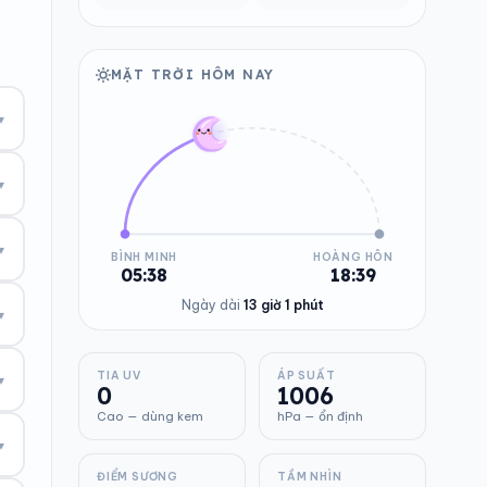
MẶT TRỜI HÔM NAY
▾
▾
▾
BÌNH MINH
HOÀNG HÔN
05:38
18:39
Ngày dài
13 giờ 1 phút
▾
TIA UV
ÁP SUẤT
▾
0
1006
Cao — dùng kem
hPa — ổn định
▾
ĐIỂM SƯƠNG
TẦM NHÌN