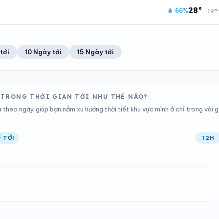
12
Tốt
21°C
100%
28°
66%
19°
Chỉ số UV
Ước lượng
Ổn định
Khả năng mưa
TIA UV
TẦM NHÌN
ĐIỂM SƯƠNG
% MƯA
12
Tốt
21°C
100%
Chỉ số UV
Ước lượng
Ổn định
Khả năng mưa
tới
10 Ngày tới
15 Ngày tới
ĐIỂM SƯƠNG
% MƯA
21°C
100%
Ổn định
Khả năng mưa
A TRONG THỜI GIAN TỚI NHƯ THẾ NÀO?
theo ngày giúp bạn nắm xu hướng thời tiết khu vực mình ở chỉ trong vài g
 TỚI
12H