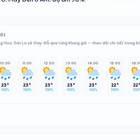
TỚI
g Hoa, Sơn La sẽ thay đổi qua từng khung giờ — theo dõi chi tiết trong b
10:00
11:00
12:00
13:00
14:00
15:00
16:
23°
23°
23°
23°
23°
22°
22
100%
100%
100%
100%
100%
100%
100