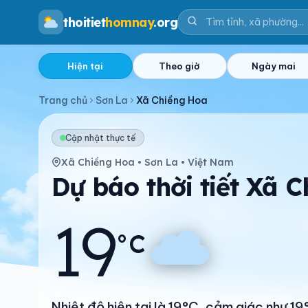
thoitiet
homnay
.org
Hiện tại
Theo giờ
Ngày mai
Trang chủ
Sơn La
Xã Chiềng Hoa
Cập nhật thực tế
Xã Chiềng Hoa • Sơn La • Việt Nam
Dự báo thời tiết Xã 
19
°C
Nhiệt độ hiện tại là 19°C, cảm giác như 