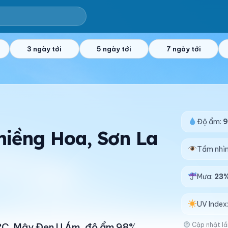
3 ngày tới
5 ngày tới
7 ngày tới
Độ ẩm:
Chiềng Hoa, Sơn La
Tầm nhì
Mưa:
23
UV Index
Cập nhật lầ
19°C. Mây Đen U Ám, độ ẩm 98%.