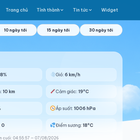
Trang chủ
Tỉnh thành
Tin tức
Widget
10 ngày tới
15 ngày tới
30 ngày tới
98%
Gió:
6 km/h
n:
10 km
Cảm giác:
19°C
%
Áp suất:
1006 hPa
:
0
Điểm sương:
18°C
n cuối: 04:55:57 — 07/08/2026