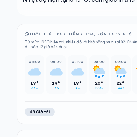
THỜI TIẾT XÃ CHIỀNG HOA, SƠN LA 12 GIỜ 
Từ mức 19°C hiện tại, nhiệt độ và khả năng mưa tại Xã Chiền
dự báo 12 giờ bên dưới.
05:00
06:00
07:00
08:00
09:00
19°
19°
19°
20°
22°
23%
17%
9%
100%
100%
48 Giờ tới