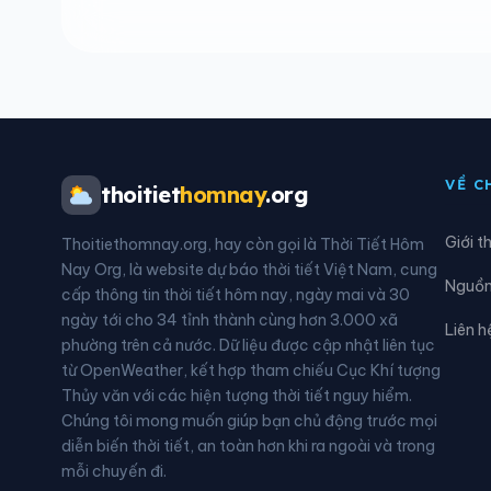
Xã Gia Phù
Xã H
Xã Lóng Phiêng
Xã L
Xã Mường Bám
Xã M
Xã Mường Chiên
Xã M
VỀ C
thoitiet
homnay
.org
Xã Mường Hung
Xã M
Giới t
Thoitiethomnay.org, hay còn gọi là Thời Tiết Hôm
Xã Mường Lạn
Xã M
Nay Org, là website dự báo thời tiết Việt Nam, cung
Nguồn 
cấp thông tin thời tiết hôm nay, ngày mai và 30
Xã Nậm Ty
Xã N
ngày tới cho 34 tỉnh thành cùng hơn 3.000 xã
Liên h
phường trên cả nước. Dữ liệu được cập nhật liên tục
Xã Phiêng Khoài
Xã P
từ OpenWeather, kết hợp tham chiếu Cục Khí tượng
Thủy văn với các hiện tượng thời tiết nguy hiểm.
Xã Quỳnh Nhai
Xã S
Chúng tôi mong muốn giúp bạn chủ động trước mọi
diễn biến thời tiết, an toàn hơn khi ra ngoài và trong
Xã Suối Tọ
Xã T
mỗi chuyến đi.