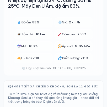
Nhiệt độ hiện tại là 24°C, cảm giác như
25°C. Mây Đen U Ám, độ ẩm 83%.
Độ ẩm:
83%
Gió:
2 km/h
Tầm nhìn:
10 km
Cảm giác:
25°C
Mưa:
100%
Áp suất:
1005 hPa
UV Index:
10
Điểm sương:
21°C
Cập nhật lần cuối: 13:31:01 — 08/08/2026
THỜI TIẾT XÃ CHIỀNG KHOONG, SƠN LA 12 GIỜ TỚI
Từ mức 18°C hiện tại, nhiệt độ và khả năng mưa tại Xã Chiềng
Khoong, Sơn La sẽ thay đổi qua từng khung giờ — theo dõi chi
tiết trong bảng dự báo 12 giờ bên dưới.