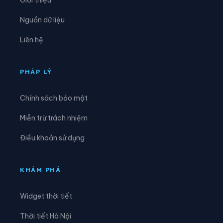
Xã Mường Chiên
Xã Mường Cơi
Nguồn dữ liệu
Xã Mường É
Xã Mường Giôn
Liên hệ
Xã Mường Hung
Xã Mường Khiêng
Xã Mường La
Xã Mường Lầm
PHÁP LÝ
Xã Mường Lạn
Xã Mường Lèo
Chính sách bảo mật
Xã Mường Sại
Xã Nậm Lầu
Miễn trừ trách nhiệm
Xã Nậm Ty
Xã Ngọc Chiến
Điều khoản sử dụng
Xã Pắc Ngà
Xã Phiêng Cằm
Xã Phiêng Khoài
Xã Phiêng Pằn
KHÁM PHÁ
Xã Phù Yên
Xã Púng Bánh
Widget thời tiết
Xã Quỳnh Nhai
Xã Song Khủa
Thời tiết Hà Nội