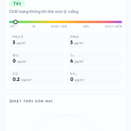
Tốt
Chất lượng không khí đạt mức lý tưởng.
TỐT
TB
NHẠY CẢM
XẤU
NGUY HIỂM
PM2.5
PM10
3
3
µg/m³
µg/m³
NO₂
O₃
0
6
µg/m³
µg/m³
CO
SO₂
0.2
0
mg/m³
µg/m³
MẶT TRỜI HÔM NAY