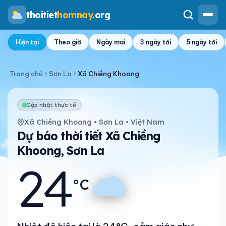
thoitiet
homnay
.org
Hiện tại
Theo giờ
Ngày mai
3 ngày tới
5 ngày tới
Trang chủ
Sơn La
Xã Chiềng Khoong
Cập nhật thực tế
Xã Chiềng Khoong • Sơn La • Việt Nam
Dự báo thời tiết Xã Chiềng
Khoong, Sơn La
24
°C