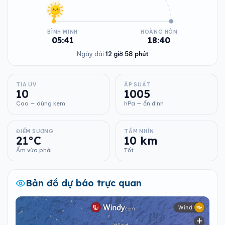
BÌNH MINH
HOÀNG HÔN
05:41
18:40
Ngày dài
12 giờ 58 phút
TIA UV
ÁP SUẤT
10
1005
Cao — dùng kem
hPa — ổn định
ĐIỂM SƯƠNG
TẦM NHÌN
21°C
10 km
Ẩm vừa phải
Tốt
Bản đồ dự báo trực quan