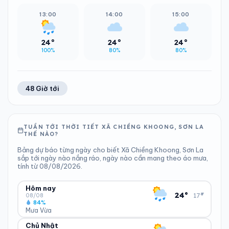
13:00
14:00
15:00
24°
24°
24°
100%
80%
80%
48 Giờ tới
TUẦN TỚI THỜI TIẾT XÃ CHIỀNG KHOONG, SƠN LA
THẾ NÀO?
Bảng dự báo từng ngày cho biết Xã Chiềng Khoong, Sơn La
sắp tới ngày nào nắng ráo, ngày nào cần mang theo áo mưa,
tính từ 08/08/2026.
Hôm nay
▾
24°
17°
08/08
84%
Mưa Vừa
Chủ Nhật
ĐỘ ẨM
GIÓ