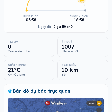
BÌNH MINH
HOÀNG HÔN
05:38
18:38
Ngày dài
12 giờ 59 phút
TIA UV
ÁP SUẤT
0
1007
Cao — dùng kem
hPa — ổn định
ĐIỂM SƯƠNG
TẦM NHÌN
21°C
10 km
Ẩm vừa phải
Tốt
Bản đồ dự báo trực quan