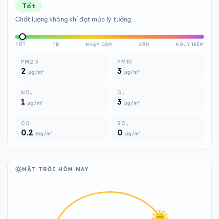
Tốt
Chất lượng không khí đạt mức lý tưởng.
TỐT
TB
NHẠY CẢM
XẤU
NGUY HIỂM
PM2.5
PM10
2
3
µg/m³
µg/m³
NO₂
O₃
1
3
µg/m³
µg/m³
CO
SO₂
0.2
0
mg/m³
µg/m³
MẶT TRỜI HÔM NAY