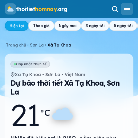
thoitiet
homnay
.org
Hiện tại
Theo giờ
Ngày mai
3 ngày tới
5 ngày tới
Trang chủ
Sơn La
Xã Tạ Khoa
Cập nhật thực tế
Xã Tạ Khoa • Sơn La • Việt Nam
Dự báo thời tiết Xã Tạ Khoa, Sơn
La
21
°C