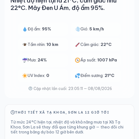
Nhiệt độ hiện tại là 21°C, cảm giác như
22°C. Mây Đen U Ám, độ ẩm 95%.
Độ ẩm:
95%
Gió:
5 km/h
Tầm nhìn:
10 km
Cảm giác:
22°C
Mưa:
24%
Áp suất:
1007 hPa
UV Index:
0
Điểm sương:
21°C
Cập nhật lần cuối: 23:05:11 — 08/08/2026
THỜI TIẾT XÃ TẠ KHOA, SƠN LA 12 GIỜ TỚI
Từ mức 24°C hiện tại, nhiệt độ và khả năng mưa tại Xã Tạ
Khoa, Sơn La sẽ thay đổi qua từng khung giờ — theo dõi chi
tiết trong bảng dự báo 12 giờ bên dưới.