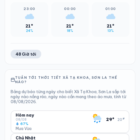
23:00
00:00
01:00
21°
21°
21°
24%
18%
13%
48 Giờ tới
TUẦN TỚI THỜI TIẾT XÃ TẠ KHOA, SƠN LA THẾ
NÀO?
Bảng dự báo từng ngày cho biết Xã Tạ Khoa, Sơn La sắp tới
ngày nào nắng ráo, ngày nào cần mang theo áo mưa, tính từ
08/08/2026.
Hôm nay
▾
29°
20°
08/08
67%
Mưa Vừa
Chủ Nhật
ĐỘ ẨM
GIÓ