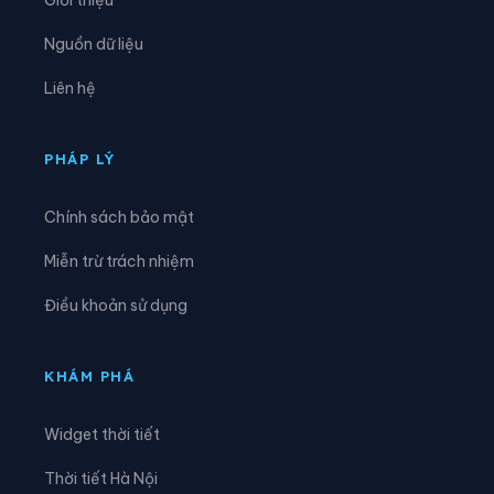
Xã Mường Chanh
Xã Mường Chiên
Nguồn dữ liệu
Xã Mường Cơi
Xã Mường É
Liên hệ
Xã Mường Giôn
Xã Mường Hung
Xã Mường Khiêng
Xã Mường La
PHÁP LÝ
Xã Mường Lầm
Xã Mường Lạn
Chính sách bảo mật
Xã Mường Lèo
Xã Mường Sại
Miễn trừ trách nhiệm
Xã Nậm Lầu
Xã Nậm Ty
Điều khoản sử dụng
Xã Ngọc Chiến
Xã Pắc Ngà
Xã Phiêng Cằm
Xã Phiêng Khoài
KHÁM PHÁ
Xã Phiêng Pằn
Xã Phù Yên
Widget thời tiết
Xã Púng Bánh
Xã Quỳnh Nhai
Thời tiết Hà Nội