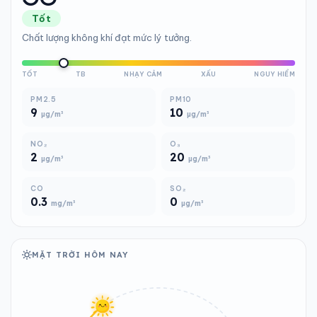
Tốt
Chất lượng không khí đạt mức lý tưởng.
TỐT
TB
NHẠY CẢM
XẤU
NGUY HIỂM
PM2.5
PM10
9
10
µg/m³
µg/m³
NO₂
O₃
2
20
µg/m³
µg/m³
CO
SO₂
0.3
0
mg/m³
µg/m³
MẶT TRỜI HÔM NAY