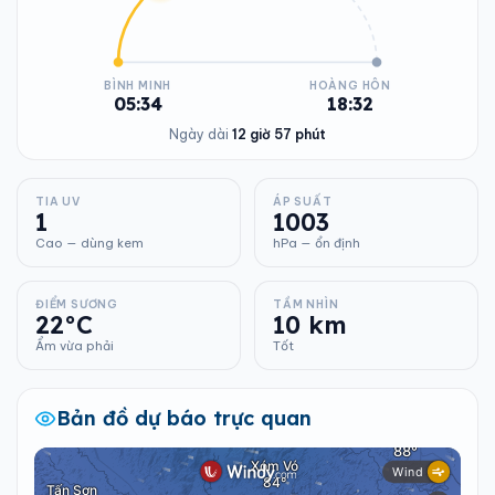
BÌNH MINH
HOÀNG HÔN
05:34
18:32
Ngày dài
12 giờ 57 phút
TIA UV
ÁP SUẤT
1
1003
Cao — dùng kem
hPa — ổn định
ĐIỂM SƯƠNG
TẦM NHÌN
22°C
10 km
Ẩm vừa phải
Tốt
Bản đồ dự báo trực quan