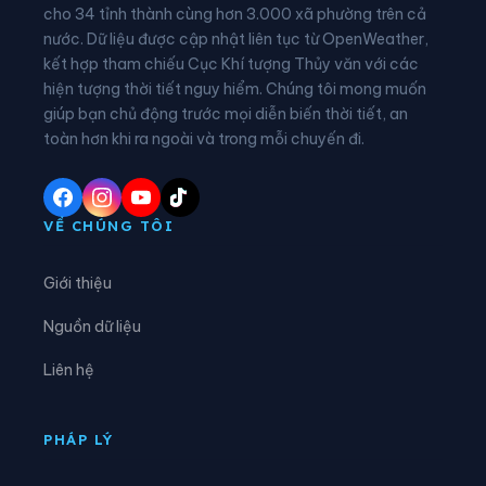
Xã Bát Mọt
Xã Biện Thượng
cho 34 tỉnh thành cùng hơn 3.000 xã phường trên cả
nước. Dữ liệu được cập nhật liên tục từ OpenWeather,
Xã Các Sơn
Xã Cẩm Tân
kết hợp tham chiếu Cục Khí tượng Thủy văn với các
hiện tượng thời tiết nguy hiểm. Chúng tôi mong muốn
Xã Cẩm Thạch
Xã Cẩm Thủy
giúp bạn chủ động trước mọi diễn biến thời tiết, an
Xã Cẩm Tú
Xã Cẩm Vân
toàn hơn khi ra ngoài và trong mỗi chuyến đi.
Xã Cổ Lũng
Xã Công Chính
Xã Điền Lư
Xã Điền Quang
VỀ CHÚNG TÔI
Xã Định Hòa
Xã Định Tân
Giới thiệu
Xã Đồng Lương
Xã Đông Thành
Nguồn dữ liệu
Xã Đồng Tiến
Xã Giao An
Liên hệ
Xã Hà Long
Xã Hà Trung
Xã Hậu Lộc
Xã Hiền Kiệt
PHÁP LÝ
Xã Hồ Vương
Xã Hoa Lộc