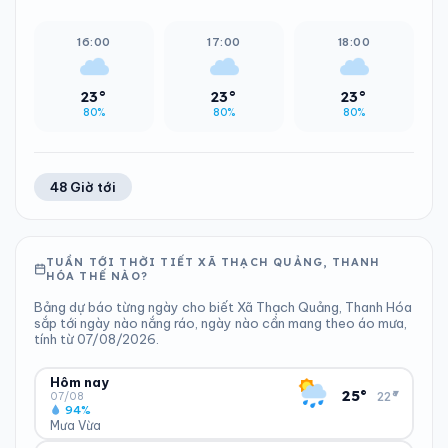
16:00
17:00
18:00
23°
23°
23°
80%
80%
80%
48 Giờ tới
TUẦN TỚI THỜI TIẾT XÃ THẠCH QUẢNG, THANH
HÓA THẾ NÀO?
Bảng dự báo từng ngày cho biết Xã Thạch Quảng, Thanh Hóa
sắp tới ngày nào nắng ráo, ngày nào cần mang theo áo mưa,
tính từ 07/08/2026.
Hôm nay
▾
25°
22°
07/08
94%
Mưa Vừa