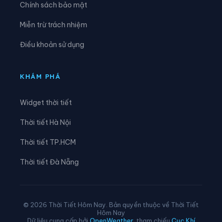
Chính sách bảo mật
Xã Hóa Quỳ
Xã Hoằng Châu
Miễn trừ trách nhiệm
Xã Hoằng Giang
Xã Hoằng Hóa
Điều khoản sử dụng
Xã Hoằng Lộc
Xã Hoằng Phú
Xã Hoằng Sơn
Xã Hoằng Thanh
KHÁM PHÁ
Xã Hoằng Tiến
Xã Hoạt Giang
Widget thời tiết
Xã Hồi Xuân
Xã Hợp Tiến
Thời tiết Hà Nội
Xã Kiên Thọ
Xã Kim Tân
Thời tiết TP.HCM
Xã Lam Sơn
Xã Linh Sơn
Thời tiết Đà Nẵng
Xã Lĩnh Toại
Xã Luận Thành
Xã Lương Sơn
Xã Lưu Vệ
© 2026 Thời Tiết Hôm Nay. Bản quyền thuộc về Thời Tiết
Hôm Nay
Xã Mậu Lâm
Xã Minh Sơn
Dữ liệu cung cấp bởi
OpenWeather
, tham chiếu
Cục Khí