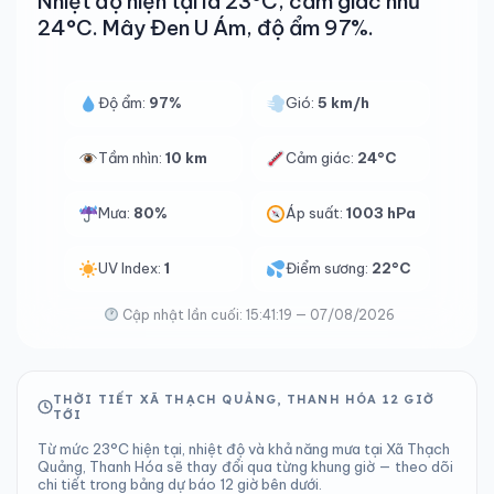
Nhiệt độ hiện tại là 23°C, cảm giác như
24°C. Mây Đen U Ám, độ ẩm 97%.
Độ ẩm:
97%
Gió:
5 km/h
Tầm nhìn:
10 km
Cảm giác:
24°C
Mưa:
80%
Áp suất:
1003 hPa
UV Index:
1
Điểm sương:
22°C
Cập nhật lần cuối: 15:41:19 — 07/08/2026
THỜI TIẾT XÃ THẠCH QUẢNG, THANH HÓA 12 GIỜ
TỚI
Từ mức 23°C hiện tại, nhiệt độ và khả năng mưa tại Xã Thạch
Quảng, Thanh Hóa sẽ thay đổi qua từng khung giờ — theo dõi
chi tiết trong bảng dự báo 12 giờ bên dưới.