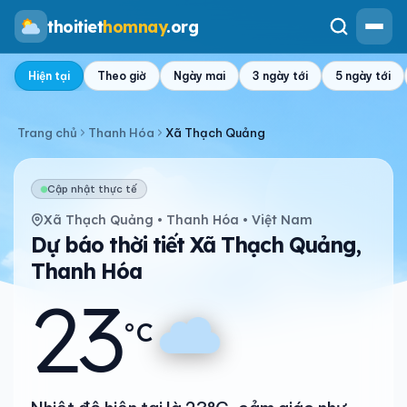
thoitiet
homnay
.org
Hiện tại
Theo giờ
Ngày mai
3 ngày tới
5 ngày tới
Trang chủ
Thanh Hóa
Xã Thạch Quảng
Cập nhật thực tế
Xã Thạch Quảng • Thanh Hóa • Việt Nam
Dự báo thời tiết Xã Thạch Quảng,
Thanh Hóa
23
°C