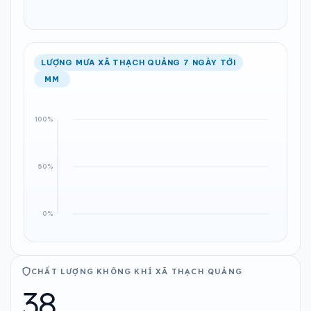
LƯỢNG MƯA XÃ THẠCH QUẢNG 7 NGÀY TỚI
MM
CHẤT LƯỢNG KHÔNG KHÍ XÃ THẠCH QUẢNG
38