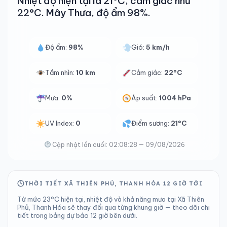
Nhiệt độ hiện tại là 21°C, cảm giác như
22°C. Mây Thưa, độ ẩm 98%.
Độ ẩm:
98%
Gió:
5 km/h
Tầm nhìn:
10 km
Cảm giác:
22°C
Mưa:
0%
Áp suất:
1004 hPa
UV Index:
0
Điểm sương:
21°C
Cập nhật lần cuối: 02:08:28 — 09/08/2026
THỜI TIẾT XÃ THIÊN PHỦ, THANH HÓA 12 GIỜ TỚI
Từ mức 23°C hiện tại, nhiệt độ và khả năng mưa tại Xã Thiên
Phủ, Thanh Hóa sẽ thay đổi qua từng khung giờ — theo dõi chi
tiết trong bảng dự báo 12 giờ bên dưới.