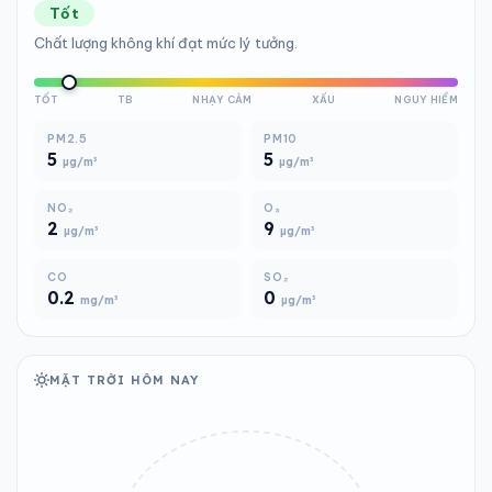
Tốt
Chất lượng không khí đạt mức lý tưởng.
TỐT
TB
NHẠY CẢM
XẤU
NGUY HIỂM
PM2.5
PM10
5
5
µg/m³
µg/m³
NO₂
O₃
2
9
µg/m³
µg/m³
CO
SO₂
0.2
0
mg/m³
µg/m³
MẶT TRỜI HÔM NAY