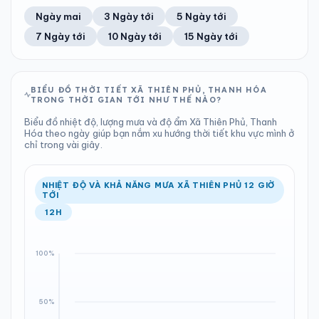
43%
5 km/h
13
Tốt
ĐIỂM SƯƠNG
% MƯA
0.18 mm
999 hPa
20°C
100%
Trung bình ngày
Tốc độ gió
Ngày mai
3 Ngày tới
5 Ngày tới
Chỉ số UV
Ước lượng
Tổng cả ngày
Bình thường
Ổn định
Khả năng mưa
7 Ngày tới
10 Ngày tới
15 Ngày tới
TIA UV
TẦM NHÌN
LƯỢNG MƯA
ÁP SUẤT
13
Tốt
ĐIỂM SƯƠNG
% MƯA
1.89 mm
999 hPa
20°C
80%
Chỉ số UV
Ước lượng
Tổng cả ngày
Bình thường
Ổn định
Khả năng mưa
BIỂU ĐỒ THỜI TIẾT XÃ THIÊN PHỦ, THANH HÓA
TRONG THỜI GIAN TỚI NHƯ THẾ NÀO?
LƯỢNG MƯA
ÁP SUẤT
ĐIỂM SƯƠNG
% MƯA
9.45 mm
1000 hPa
19°C
100%
Biểu đồ nhiệt độ, lượng mưa và độ ẩm Xã Thiên Phủ, Thanh
Tổng cả ngày
Bình thường
Hóa theo ngày giúp bạn nắm xu hướng thời tiết khu vực mình ở
Ổn định
Khả năng mưa
chỉ trong vài giây.
ĐIỂM SƯƠNG
% MƯA
21°C
100%
Ổn định
Khả năng mưa
NHIỆT ĐỘ VÀ KHẢ NĂNG MƯA XÃ THIÊN PHỦ 12 GIỜ
TỚI
12H