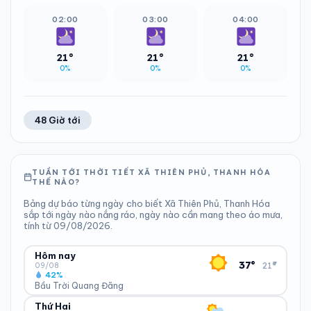
02:00
03:00
04:00
21°
21°
21°
0%
0%
0%
48 Giờ tới
TUẦN TỚI THỜI TIẾT XÃ THIÊN PHỦ, THANH HÓA
THẾ NÀO?
Bảng dự báo từng ngày cho biết Xã Thiên Phủ, Thanh Hóa
sắp tới ngày nào nắng ráo, ngày nào cần mang theo áo mưa,
tính từ 09/08/2026.
Hôm nay
▾
37°
21°
09/08
42%
Bầu Trời Quang Đãng
Thứ Hai
ĐỘ ẨM
GIÓ