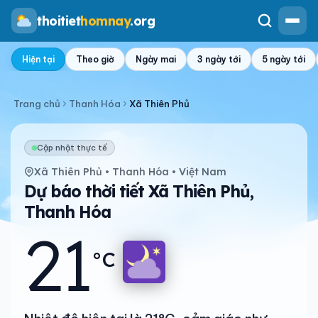
thoitiet
homnay
.org
Hiện tại
Theo giờ
Ngày mai
3 ngày tới
5 ngày tới
Trang chủ
Thanh Hóa
Xã Thiên Phủ
Cập nhật thực tế
Xã Thiên Phủ • Thanh Hóa • Việt Nam
Dự báo thời tiết Xã Thiên Phủ,
Thanh Hóa
21
°C