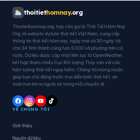
Phường Tân Dân
Phường Tĩnh Gia
thoitiet
homnay
.org
Phường Trúc Lâm
Xã An Nông
Thoitiethomnay.org, hay còn gọi là Thời Tiết Hôm Nay
Xã Ba Đình
Xã Bá Thước
Org, là website dự báo thời tiết Việt Nam, cung cấp
thông tin thời tiết hôm nay, ngày mai và 30 ngày tới
Xã Bát Mọt
Xã Biện Thượng
cho 34 tỉnh thành cùng hơn 3.000 xã phường trên cả
nước. Dữ liệu được cập nhật liên tục từ OpenWeather,
Xã Các Sơn
Xã Cẩm Tân
kết hợp tham chiếu Cục Khí tượng Thủy văn với các
hiện tượng thời tiết nguy hiểm. Chúng tôi mong muốn
Xã Cẩm Thạch
Xã Cẩm Thủy
giúp bạn chủ động trước mọi diễn biến thời tiết, an
Xã Cẩm Tú
Xã Cẩm Vân
toàn hơn khi ra ngoài và trong mỗi chuyến đi.
Xã Cổ Lũng
Xã Công Chính
Xã Điền Lư
Xã Điền Quang
VỀ CHÚNG TÔI
Xã Định Hòa
Xã Định Tân
Giới thiệu
Xã Đồng Lương
Xã Đông Thành
Nguồn dữ liệu