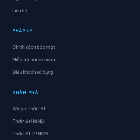
Xã Đồng Tiến
Xã Giao An
Liên hệ
Xã Hà Long
Xã Hà Trung
Xã Hậu Lộc
Xã Hiền Kiệt
PHÁP LÝ
Xã Hồ Vương
Xã Hoa Lộc
Chính sách bảo mật
Xã Hóa Quỳ
Xã Hoằng Châu
Miễn trừ trách nhiệm
Xã Hoằng Giang
Xã Hoằng Hóa
Điều khoản sử dụng
Xã Hoằng Lộc
Xã Hoằng Phú
Xã Hoằng Sơn
Xã Hoằng Thanh
KHÁM PHÁ
Xã Hoằng Tiến
Xã Hoạt Giang
Widget thời tiết
Xã Hồi Xuân
Xã Hợp Tiến
Thời tiết Hà Nội
Xã Kiên Thọ
Xã Kim Tân
Thời tiết TP.HCM