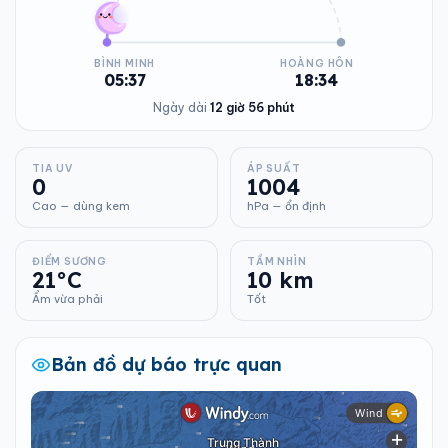
BÌNH MINH
HOÀNG HÔN
05:37
18:34
Ngày dài
12 giờ 56 phút
TIA UV
ÁP SUẤT
0
1004
Cao — dùng kem
hPa — ổn định
ĐIỂM SƯƠNG
TẦM NHÌN
21°C
10 km
Ẩm vừa phải
Tốt
Bản đồ dự báo trực quan