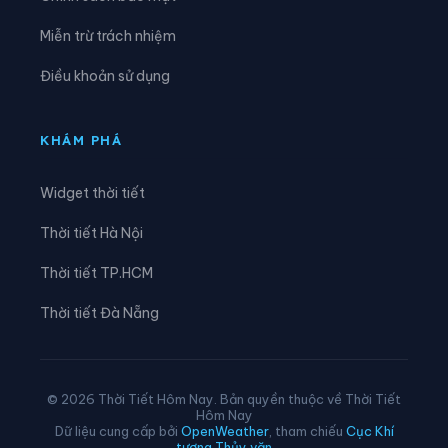
Xã Hóa Quỳ
Xã Hoằng Châu
Miễn trừ trách nhiệm
Xã Hoằng Giang
Xã Hoằng Hóa
Điều khoản sử dụng
Xã Hoằng Lộc
Xã Hoằng Phú
Xã Hoằng Sơn
Xã Hoằng Thanh
KHÁM PHÁ
Xã Hoằng Tiến
Xã Hoạt Giang
Widget thời tiết
Xã Hồi Xuân
Xã Hợp Tiến
Thời tiết Hà Nội
Xã Kiên Thọ
Xã Kim Tân
Thời tiết TP.HCM
Xã Lam Sơn
Xã Linh Sơn
Thời tiết Đà Nẵng
Xã Lĩnh Toại
Xã Luận Thành
Xã Lương Sơn
Xã Lưu Vệ
© 2026 Thời Tiết Hôm Nay. Bản quyền thuộc về Thời Tiết
Hôm Nay
Xã Mậu Lâm
Xã Minh Sơn
Dữ liệu cung cấp bởi
OpenWeather
, tham chiếu
Cục Khí
tượng Thủy văn