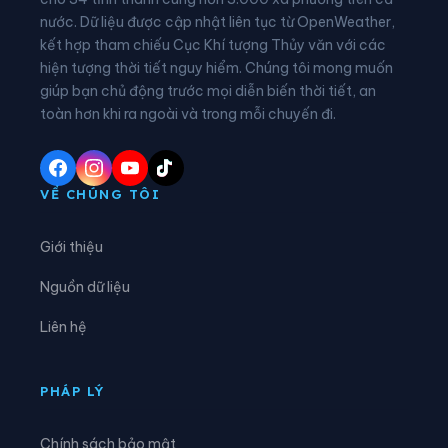
nước. Dữ liệu được cập nhật liên tục từ OpenWeather,
Xã Các Sơn
Xã Cẩm Tân
kết hợp tham chiếu Cục Khí tượng Thủy văn với các
hiện tượng thời tiết nguy hiểm. Chúng tôi mong muốn
Xã Cẩm Thạch
Xã Cẩm Thủy
giúp bạn chủ động trước mọi diễn biến thời tiết, an
Xã Cẩm Tú
Xã Cẩm Vân
toàn hơn khi ra ngoài và trong mỗi chuyến đi.
Xã Cổ Lũng
Xã Công Chính
Xã Điền Lư
Xã Điền Quang
VỀ CHÚNG TÔI
Xã Định Hòa
Xã Định Tân
Giới thiệu
Xã Đồng Lương
Xã Đông Thành
Nguồn dữ liệu
Xã Đồng Tiến
Xã Giao An
Liên hệ
Xã Hà Long
Xã Hà Trung
Xã Hậu Lộc
Xã Hiền Kiệt
PHÁP LÝ
Xã Hồ Vương
Xã Hoa Lộc
Chính sách bảo mật