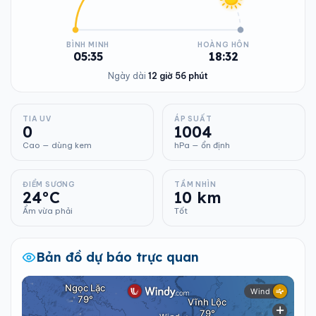
BÌNH MINH
HOÀNG HÔN
05:35
18:32
Ngày dài
12 giờ 56 phút
TIA UV
ÁP SUẤT
0
1004
Cao — dùng kem
hPa — ổn định
ĐIỂM SƯƠNG
TẦM NHÌN
24°C
10 km
Ẩm vừa phải
Tốt
Bản đồ dự báo trực quan