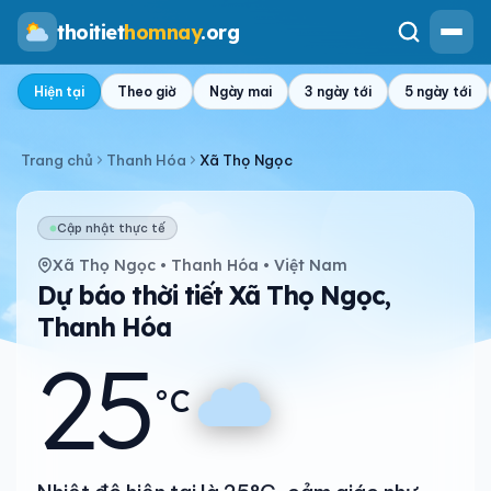
thoitiet
homnay
.org
Hiện tại
Theo giờ
Ngày mai
3 ngày tới
5 ngày tới
Trang chủ
Thanh Hóa
Xã Thọ Ngọc
Cập nhật thực tế
Xã Thọ Ngọc • Thanh Hóa • Việt Nam
Dự báo thời tiết Xã Thọ Ngọc,
Thanh Hóa
25
°C