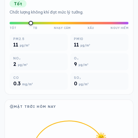
Tốt
Chất lượng không khí đạt mức lý tưởng.
TỐT
TB
NHẠY CẢM
XẤU
NGUY HIỂM
PM2.5
PM10
11
11
µg/m³
µg/m³
NO₂
O₃
2
9
µg/m³
µg/m³
CO
SO₂
0.3
0
mg/m³
µg/m³
MẶT TRỜI HÔM NAY