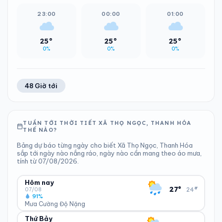
23:00
00:00
01:00
25°
25°
25°
0%
0%
0%
48 Giờ tới
TUẦN TỚI THỜI TIẾT XÃ THỌ NGỌC, THANH HÓA
THẾ NÀO?
Bảng dự báo từng ngày cho biết Xã Thọ Ngọc, Thanh Hóa
sắp tới ngày nào nắng ráo, ngày nào cần mang theo áo mưa,
tính từ 07/08/2026.
Hôm nay
▾
27°
24°
07/08
91%
Mưa Cường Độ Nặng
Thứ Bảy
ĐỘ ẨM
GIÓ