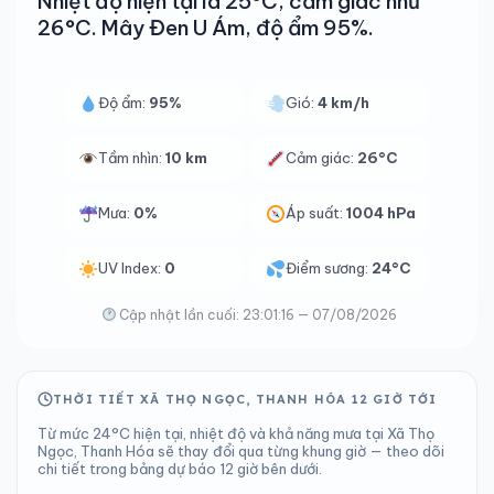
Nhiệt độ hiện tại là 25°C, cảm giác như
26°C. Mây Đen U Ám, độ ẩm 95%.
Độ ẩm:
95%
Gió:
4 km/h
Tầm nhìn:
10 km
Cảm giác:
26°C
Mưa:
0%
Áp suất:
1004 hPa
UV Index:
0
Điểm sương:
24°C
Cập nhật lần cuối: 23:01:16 — 07/08/2026
THỜI TIẾT XÃ THỌ NGỌC, THANH HÓA 12 GIỜ TỚI
Từ mức 24°C hiện tại, nhiệt độ và khả năng mưa tại Xã Thọ
Ngọc, Thanh Hóa sẽ thay đổi qua từng khung giờ — theo dõi
chi tiết trong bảng dự báo 12 giờ bên dưới.