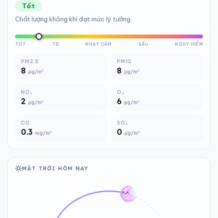
Tốt
Chất lượng không khí đạt mức lý tưởng.
TỐT
TB
NHẠY CẢM
XẤU
NGUY HIỂM
PM2.5
PM10
8
8
µg/m³
µg/m³
NO₂
O₃
2
6
µg/m³
µg/m³
CO
SO₂
0.3
0
mg/m³
µg/m³
MẶT TRỜI HÔM NAY