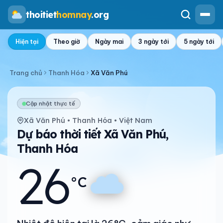
thoitiet
homnay
.org
Hiện tại
Theo giờ
Ngày mai
3 ngày tới
5 ngày tới
Trang chủ
Thanh Hóa
Xã Văn Phú
Cập nhật thực tế
Xã Văn Phú • Thanh Hóa • Việt Nam
Dự báo thời tiết Xã Văn Phú,
Thanh Hóa
26
°C