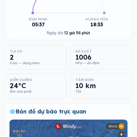
BÌNH MINH
HOÀNG HÔN
05:37
18:33
Ngày dài
12 giờ 56 phút
TIA UV
ÁP SUẤT
2
1006
Cao — dùng kem
hPa — ổn định
ĐIỂM SƯƠNG
TẦM NHÌN
24°C
10 km
Ẩm vừa phải
Tốt
Bản đồ dự báo trực quan