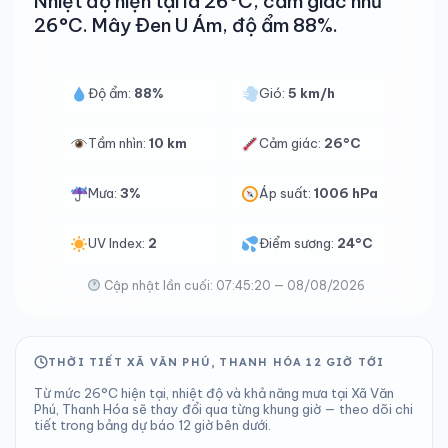
Nhiệt độ hiện tại là 26°C, cảm giác như
26°C. Mây Đen U Ám, độ ẩm 88%.
Độ ẩm:
88%
Gió:
5 km/h
Tầm nhìn:
10 km
Cảm giác:
26°C
Mưa:
3%
Áp suất:
1006 hPa
UV Index:
2
Điểm sương:
24°C
Cập nhật lần cuối: 07:45:20 — 08/08/2026
THỜI TIẾT XÃ VĂN PHÚ, THANH HÓA 12 GIỜ TỚI
Từ mức 26°C hiện tại, nhiệt độ và khả năng mưa tại Xã Văn
Phú, Thanh Hóa sẽ thay đổi qua từng khung giờ — theo dõi chi
tiết trong bảng dự báo 12 giờ bên dưới.