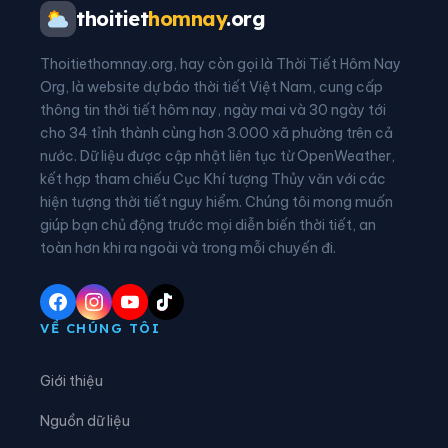
Phường Thanh Đức
Phường Trà Vinh
thoitiet
homnay
.org
Phường Trường Long Hòa
Xã An Bình
Thoitiethomnay.org, hay còn gọi là Thời Tiết Hôm Nay
Xã An Định
Xã An Hiệp
Org, là website dự báo thời tiết Việt Nam, cung cấp
thông tin thời tiết hôm nay, ngày mai và 30 ngày tới
Xã An Ngãi Trung
Xã An Phú Tân
cho 34 tỉnh thành cùng hơn 3.000 xã phường trên cả
nước. Dữ liệu được cập nhật liên tục từ OpenWeather,
Xã An Qui
Xã An Trường
kết hợp tham chiếu Cục Khí tượng Thủy văn với các
hiện tượng thời tiết nguy hiểm. Chúng tôi mong muốn
Xã Ba Tri
Xã Bảo Thạnh
giúp bạn chủ động trước mọi diễn biến thời tiết, an
Xã Bình Đại
Xã Bình Phú
toàn hơn khi ra ngoài và trong mỗi chuyến đi.
Xã Bình Phước
Xã Cái Ngang
Xã Cái Nhum
Xã Càng Long
VỀ CHÚNG TÔI
Xã Cầu Kè
Xã Cầu Ngang
Giới thiệu
Xã Châu Hòa
Xã Châu Hưng
Nguồn dữ liệu
Xã Chợ Lách
Xã Đại An