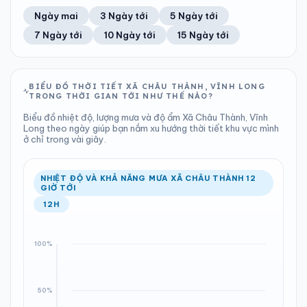
51%
26 km/h
11
Tốt
ĐIỂM SƯƠNG
% MƯA
0.28 mm
1010 hPa
21°C
2%
Trung bình ngày
Tốc độ gió
Ngày mai
3 Ngày tới
5 Ngày tới
Chỉ số UV
Ước lượng
Tổng cả ngày
Bình thường
Ổn định
Khả năng mưa
7 Ngày tới
10 Ngày tới
15 Ngày tới
TIA UV
TẦM NHÌN
LƯỢNG MƯA
ÁP SUẤT
11
Tốt
ĐIỂM SƯƠNG
% MƯA
0 mm
1010 hPa
21°C
33%
Chỉ số UV
Ước lượng
Tổng cả ngày
Bình thường
Ổn định
Khả năng mưa
BIỂU ĐỒ THỜI TIẾT XÃ CHÂU THÀNH, VĨNH LONG
TRONG THỜI GIAN TỚI NHƯ THẾ NÀO?
LƯỢNG MƯA
ÁP SUẤT
ĐIỂM SƯƠNG
% MƯA
0 mm
1010 hPa
22°C
0%
Biểu đồ nhiệt độ, lượng mưa và độ ẩm Xã Châu Thành, Vĩnh
Tổng cả ngày
Bình thường
Long theo ngày giúp bạn nắm xu hướng thời tiết khu vực mình
Ổn định
Khả năng mưa
ở chỉ trong vài giây.
ĐIỂM SƯƠNG
% MƯA
22°C
15%
Ổn định
Khả năng mưa
NHIỆT ĐỘ VÀ KHẢ NĂNG MƯA XÃ CHÂU THÀNH 12
GIỜ TỚI
12H