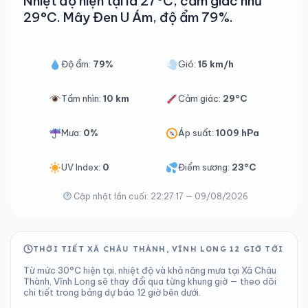
Nhiệt độ hiện tại là 27°C, cảm giác như
29°C. Mây Đen U Ám, độ ẩm 79%.
Độ ẩm:
79%
Gió:
15 km/h
Tầm nhìn:
10 km
Cảm giác:
29°C
Mưa:
0%
Áp suất:
1009 hPa
UV Index:
0
Điểm sương:
23°C
Cập nhật lần cuối: 22:27:17 — 09/08/2026
THỜI TIẾT XÃ CHÂU THÀNH, VĨNH LONG 12 GIỜ TỚI
Từ mức 30°C hiện tại, nhiệt độ và khả năng mưa tại Xã Châu
Thành, Vĩnh Long sẽ thay đổi qua từng khung giờ — theo dõi
chi tiết trong bảng dự báo 12 giờ bên dưới.