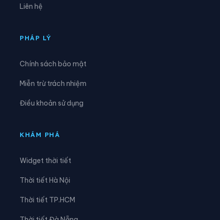
Liên hệ
Xã Đại Điền
Xã Đôn Châu
Xã Đông Hải
Xã Đồng Khởi
PHÁP LÝ
Xã Giao Long
Xã Giồng Trôm
Chính sách bảo mật
Xã Hàm Giang
Xã Hiệp Mỹ
Miễn trừ trách nhiệm
Xã Hiếu Phụng
Xã Hiếu Thành
Điều khoản sử dụng
Xã Hòa Bình
Xã Hòa Hiệp
Xã Hòa Minh
Xã Hùng Hòa
KHÁM PHÁ
Xã Hưng Khánh Trung
Xã Hưng Mỹ
Widget thời tiết
Xã Hưng Nhượng
Xã Hương Mỹ
Thời tiết Hà Nội
Xã Lộc Thuận
Xã Long Hiệp
Thời tiết TP.HCM
Xã Long Hồ
Xã Long Hòa
Thời tiết Đà Nẵng