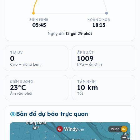
BÌNH MINH
HOÀNG HÔN
05:45
18:15
Ngày dài
12 giờ 29 phút
TIA UV
ÁP SUẤT
0
1009
Cao — dùng kem
hPa — ổn định
ĐIỂM SƯƠNG
TẦM NHÌN
23°C
10 km
Ẩm vừa phải
Tốt
Bản đồ dự báo trực quan