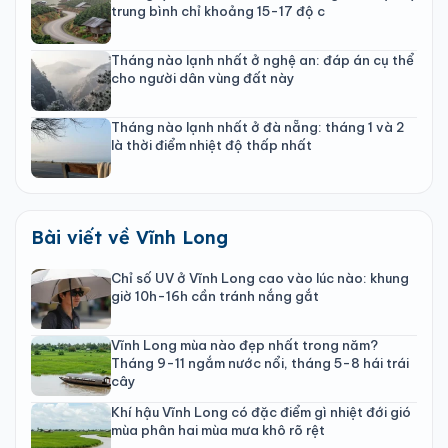
trung bình chỉ khoảng 15-17 độ c
Tháng nào lạnh nhất ở nghệ an: đáp án cụ thể
cho người dân vùng đất này
Tháng nào lạnh nhất ở đà nẵng: tháng 1 và 2
là thời điểm nhiệt độ thấp nhất
Bài viết về Vĩnh Long
Chỉ số UV ở Vĩnh Long cao vào lúc nào: khung
giờ 10h-16h cần tránh nắng gắt
Vĩnh Long mùa nào đẹp nhất trong năm?
Tháng 9-11 ngắm nước nổi, tháng 5-8 hái trái
cây
Khí hậu Vĩnh Long có đặc điểm gì nhiệt đới gió
mùa phân hai mùa mưa khô rõ rệt