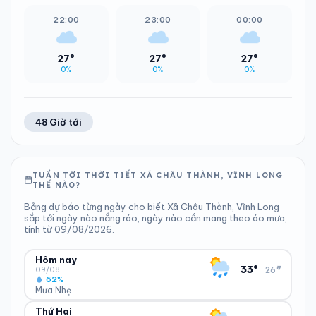
22:00
23:00
00:00
27°
27°
27°
0%
0%
0%
48 Giờ tới
TUẦN TỚI THỜI TIẾT XÃ CHÂU THÀNH, VĨNH LONG
THẾ NÀO?
Bảng dự báo từng ngày cho biết Xã Châu Thành, Vĩnh Long
sắp tới ngày nào nắng ráo, ngày nào cần mang theo áo mưa,
tính từ 09/08/2026.
Hôm nay
▾
33°
26°
09/08
62%
Mưa Nhẹ
Thứ Hai
ĐỘ ẨM
GIÓ