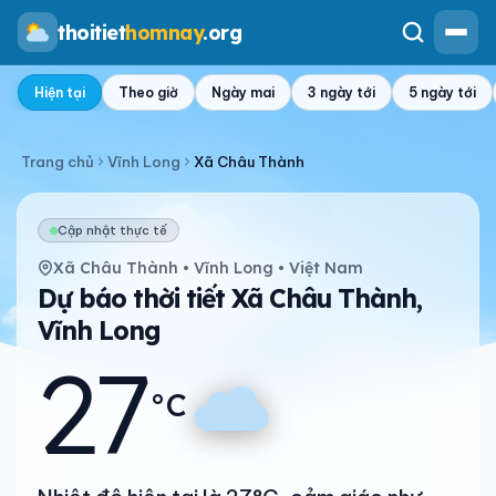
thoitiet
homnay
.org
Hiện tại
Theo giờ
Ngày mai
3 ngày tới
5 ngày tới
Trang chủ
Vĩnh Long
Xã Châu Thành
Cập nhật thực tế
Xã Châu Thành • Vĩnh Long • Việt Nam
Dự báo thời tiết Xã Châu Thành,
Vĩnh Long
27
°C