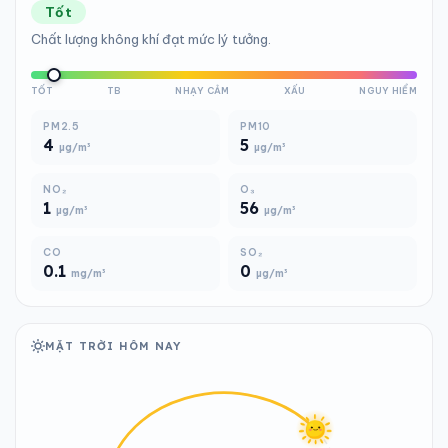
Tốt
Chất lượng không khí đạt mức lý tưởng.
TỐT
TB
NHẠY CẢM
XẤU
NGUY HIỂM
PM2.5
PM10
4
5
µg/m³
µg/m³
NO₂
O₃
1
56
µg/m³
µg/m³
CO
SO₂
0.1
0
mg/m³
µg/m³
MẶT TRỜI HÔM NAY