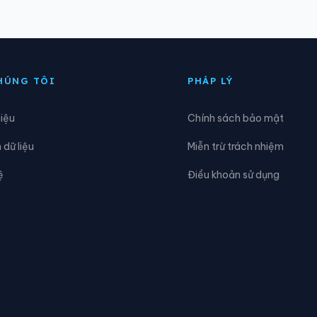
àng Long
Xã Cầu Kè
hâu Hưng
Xã Châu Thành
HÚNG TÔI
PHÁP LÝ
ại Điền
Xã Đôn Châu
hiệu
Chính sách bảo mật
iao Long
Xã Giồng Trôm
dữ liệu
Miễn trừ trách nhiệm
iếu Phụng
Xã Hiếu Thành
ệ
Điều khoản sử dụng
òa Minh
Xã Hùng Hòa
ưng Nhượng
Xã Hương Mỹ
ong Hồ
Xã Long Hòa
ục Sĩ Thành
Xã Lương Hòa