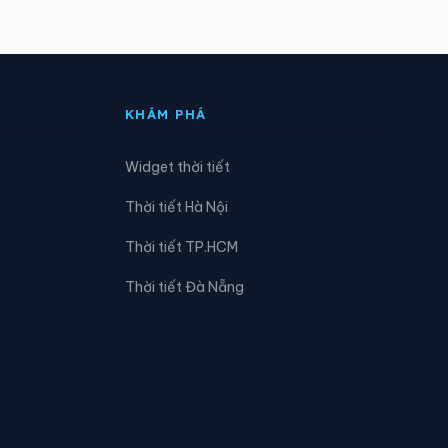
Xã Cầu Ngang
Xã Chợ Lách
KHÁM PHÁ
Xã Đông Hải
Widget thời tiết
Xã Hàm Giang
Thời tiết Hà Nội
Xã Hòa Bình
Thời tiết TP.HCM
Xã Hưng Khánh Trung
Thời tiết Đà Nẵng
Xã Lộc Thuận
Xã Long Hữu
Xã Lương Phú