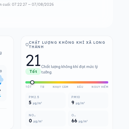
n cuối: 07:22:27 — 07/08/2026
CHẤT LƯỢNG KHÔNG KHÍ XÃ LONG
THÀNH
21
g
Chất lượng không khí đạt mức lý
00
Tốt
tưởng.
TỐT
TB
NHẠY CẢM
XẤU
NGUY HIỂM
°
%
PM2.5
PM10
5
9
µg/m³
µg/m³
NO₂
O₃
0
66
µg/m³
µg/m³