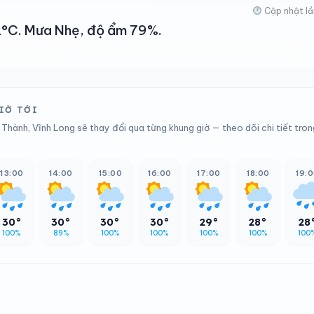
Cập nhật lầ
32°C. Mưa Nhẹ, độ ẩm 79%.
IỜ TỚI
Thành, Vĩnh Long sẽ thay đổi qua từng khung giờ — theo dõi chi tiết tron
13:00
14:00
15:00
16:00
17:00
18:00
19:
30°
30°
30°
30°
29°
28°
28
100%
89%
100%
100%
100%
100%
100