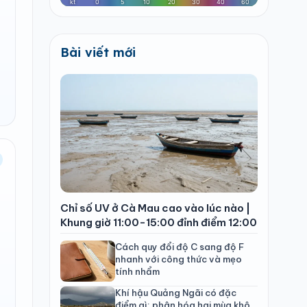
Bài viết mới
Chỉ số UV ở Cà Mau cao vào lúc nào |
Khung giờ 11:00-15:00 đỉnh điểm 12:00
Cách quy đổi độ C sang độ F
nhanh với công thức và mẹo
tính nhẩm
Khí hậu Quảng Ngãi có đặc
điểm gì: phân hóa hai mùa khô