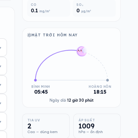
CO
SO₂
0.1
0
mg/m³
µg/m³
MẶT TRỜI HÔM NAY
▾
▾
▾
BÌNH MINH
HOÀNG HÔN
05:45
18:15
Ngày dài
12 giờ 30 phút
▾
TIA UV
ÁP SUẤT
▾
2
1009
Cao — dùng kem
hPa — ổn định