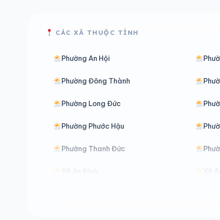
CÁC XÃ THUỘC TỈNH
Phường An Hội
Phườ
Phường Đông Thành
Phườ
Phường Long Đức
Phườ
Phường Phước Hậu
Phườ
Phường Thanh Đức
Phườ
Xã An Định
Xã A
Xã An Qui
Xã A
Xã Bình Đại
Xã B