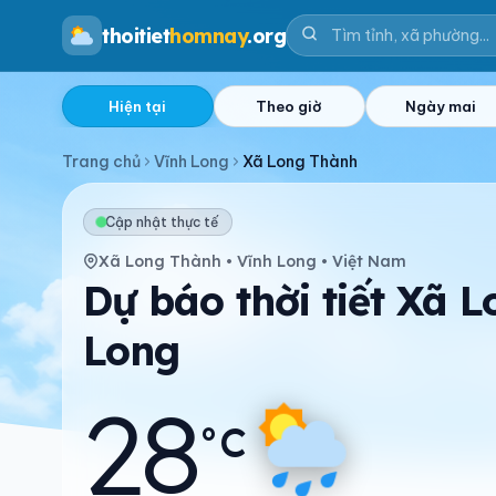
thoitiet
homnay
.org
Hiện tại
Theo giờ
Ngày mai
Trang chủ
Vĩnh Long
Xã Long Thành
Cập nhật thực tế
Xã Long Thành • Vĩnh Long • Việt Nam
Dự báo thời tiết Xã 
Long
28
°C