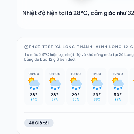
Nhiệt độ hiện tại là 28°C, cảm giác như 
THỜI TIẾT XÃ LONG THÀNH, VĨNH LONG 12 G
Từ mức 28°C hiện tại, nhiệt độ và khả năng mưa tại Xã Long 
bảng dự báo 12 giờ bên dưới.
08:00
09:00
10:00
11:00
12:00
28°
28°
29°
29°
30°
94%
87%
85%
88%
97%
48 Giờ tới