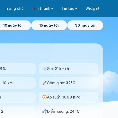
Trang chủ
Tỉnh thành
Tin tức
Widget
10 ngày tới
15 ngày tới
30 ngày tới
79%
Gió:
21 km/h
n:
10 km
Cảm giác:
32°C
%
Áp suất:
1009 hPa
:
2
Điểm sương:
24°C