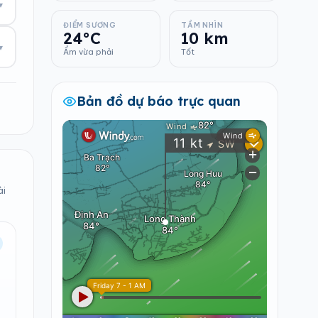
▾
ĐIỂM SƯƠNG
TẦM NHÌN
24°C
10 km
▾
Ẩm vừa phải
Tốt
Bản đồ dự báo trực quan
ài