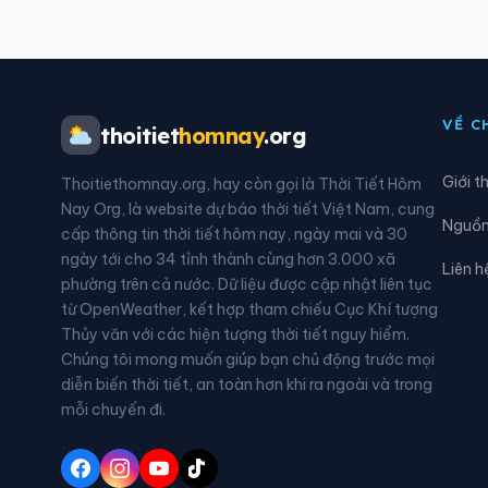
Xã Cái Nhum
Xã C
Xã Châu Hòa
Xã C
VỀ C
thoitiet
homnay
.org
Xã Đại An
Xã Đ
Giới t
Thoitiethomnay.org, hay còn gọi là Thời Tiết Hôm
Xã Đồng Khởi
Xã G
Nay Org, là website dự báo thời tiết Việt Nam, cung
Nguồn 
cấp thông tin thời tiết hôm nay, ngày mai và 30
Xã Hiệp Mỹ
Xã H
ngày tới cho 34 tỉnh thành cùng hơn 3.000 xã
Liên h
phường trên cả nước. Dữ liệu được cập nhật liên tục
Xã Hòa Hiệp
Xã H
từ OpenWeather, kết hợp tham chiếu Cục Khí tượng
Thủy văn với các hiện tượng thời tiết nguy hiểm.
Xã Hưng Mỹ
Xã H
Chúng tôi mong muốn giúp bạn chủ động trước mọi
diễn biến thời tiết, an toàn hơn khi ra ngoài và trong
Xã Long Hiệp
Xã L
mỗi chuyến đi.
Xã Long Vĩnh
Xã L