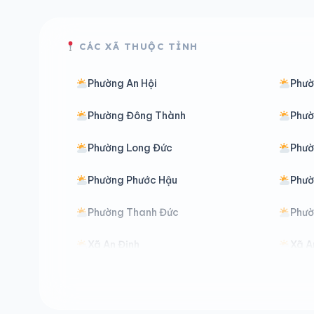
CÁC XÃ THUỘC TỈNH
Phường An Hội
Phườ
Phường Đông Thành
Phườ
Phường Long Đức
Phườ
Phường Phước Hậu
Phườ
Phường Thanh Đức
Phườ
Xã An Định
Xã A
Xã An Qui
Xã A
Xã Bình Đại
Xã B