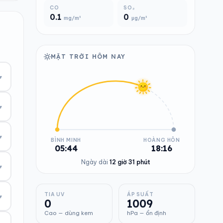
CO
SO₂
0.1
0
mg/m³
µg/m³
MẶT TRỜI HÔM NAY
▾
▾
▾
BÌNH MINH
HOÀNG HÔN
05:44
18:16
Ngày dài
12 giờ 31 phút
▾
TIA UV
ÁP SUẤT
▾
0
1009
Cao — dùng kem
hPa — ổn định