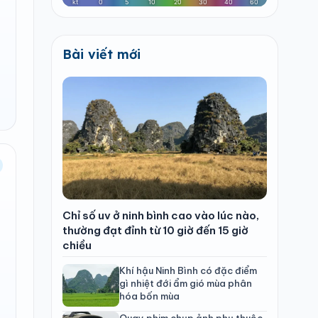
Bài viết mới
Chỉ số uv ở ninh bình cao vào lúc nào,
thường đạt đỉnh từ 10 giờ đến 15 giờ
chiều
Khí hậu Ninh Bình có đặc điểm
gì nhiệt đới ẩm gió mùa phân
hóa bốn mùa
Quay phim chụp ảnh phụ thuộc