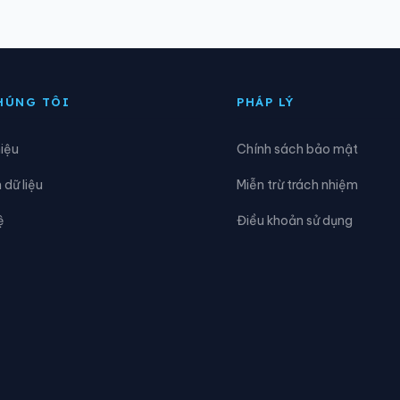
àng Long
Xã Cầu Kè
hâu Hưng
Xã Châu Thành
HÚNG TÔI
PHÁP LÝ
ại Điền
Xã Đôn Châu
hiệu
Chính sách bảo mật
iao Long
Xã Giồng Trôm
dữ liệu
Miễn trừ trách nhiệm
iếu Phụng
Xã Hiếu Thành
ệ
Điều khoản sử dụng
òa Minh
Xã Hùng Hòa
ưng Nhượng
Xã Hương Mỹ
ong Hồ
Xã Long Hòa
ong Vĩnh
Xã Lục Sĩ Thành