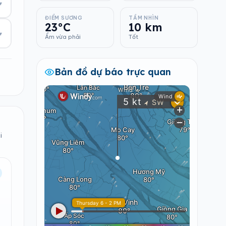
▾
ĐIỂM SƯƠNG
TẦM NHÌN
23°C
10 km
▾
Ẩm vừa phải
Tốt
Bản đồ dự báo trực quan
i