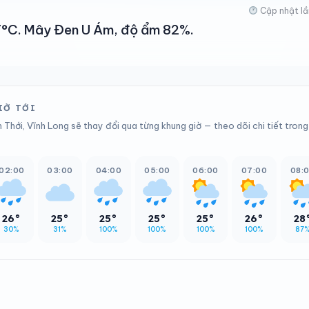
Cập nhật lầ
 27°C. Mây Đen U Ám, độ ẩm 82%.
IỜ TỚI
 Thới, Vĩnh Long sẽ thay đổi qua từng khung giờ — theo dõi chi tiết trong
02:00
03:00
04:00
05:00
06:00
07:00
08:
26°
25°
25°
25°
25°
26°
28
30%
31%
100%
100%
100%
100%
87