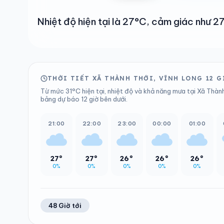
Nhiệt độ hiện tại là 27°C, cảm giác như
THỜI TIẾT XÃ THÀNH THỚI, VĨNH LONG 12 G
Từ mức 31°C hiện tại, nhiệt độ và khả năng mưa tại Xã Thành
bảng dự báo 12 giờ bên dưới.
21:00
22:00
23:00
00:00
01:00
27°
27°
26°
26°
26°
0%
0%
0%
0%
0%
48 Giờ tới