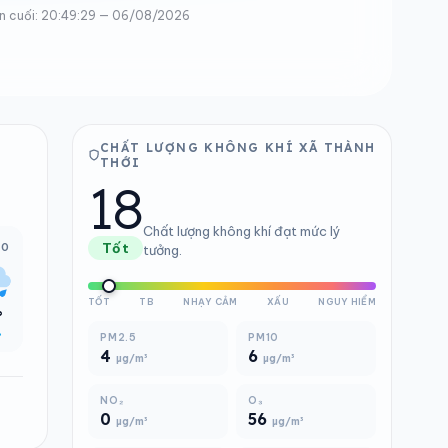
n cuối: 20:49:29 — 06/08/2026
CHẤT LƯỢNG KHÔNG KHÍ XÃ THÀNH
THỚI
18
Chất lượng không khí đạt mức lý
00
Tốt
tưởng.
TỐT
TB
NHẠY CẢM
XẤU
NGUY HIỂM
°
%
PM2.5
PM10
4
6
µg/m³
µg/m³
NO₂
O₃
0
56
µg/m³
µg/m³