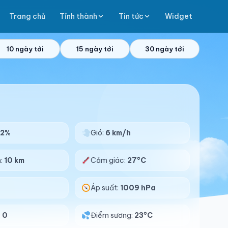
Trang chủ
Tỉnh thành
Tin tức
Widget
10 ngày tới
15 ngày tới
30 ngày tới
82%
Gió:
6 km/h
n:
10 km
Cảm giác:
27°C
Áp suất:
1009 hPa
:
0
Điểm sương:
23°C