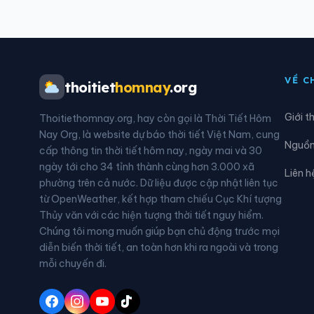
Xã Cái Nhum
Xã C
Xã Châu Hòa
Xã C
VỀ C
thoitiet
homnay
.org
Xã Đại An
Xã Đ
Giới t
Thoitiethomnay.org, hay còn gọi là Thời Tiết Hôm
Xã Đồng Khởi
Xã G
Nay Org, là website dự báo thời tiết Việt Nam, cung
Nguồn 
cấp thông tin thời tiết hôm nay, ngày mai và 30
Xã Hiệp Mỹ
Xã H
ngày tới cho 34 tỉnh thành cùng hơn 3.000 xã
Liên h
phường trên cả nước. Dữ liệu được cập nhật liên tục
Xã Hòa Hiệp
Xã H
từ OpenWeather, kết hợp tham chiếu Cục Khí tượng
Thủy văn với các hiện tượng thời tiết nguy hiểm.
Xã Hưng Mỹ
Xã H
Chúng tôi mong muốn giúp bạn chủ động trước mọi
diễn biến thời tiết, an toàn hơn khi ra ngoài và trong
Xã Long Hiệp
Xã L
mỗi chuyến đi.
Xã Long Thành
Xã L