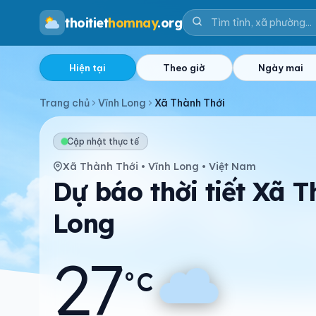
thoitiet
homnay
.org
Hiện tại
Theo giờ
Ngày mai
Trang chủ
Vĩnh Long
Xã Thành Thới
Cập nhật thực tế
Xã Thành Thới • Vĩnh Long • Việt Nam
Dự báo thời tiết Xã T
Long
27
°C