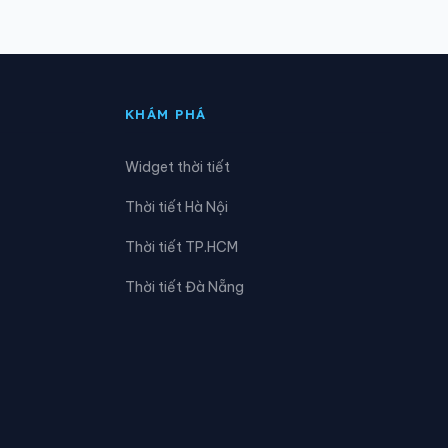
Xã Cầu Ngang
Xã Chợ Lách
KHÁM PHÁ
Xã Đông Hải
Widget thời tiết
Xã Hàm Giang
Thời tiết Hà Nội
Xã Hòa Bình
Thời tiết TP.HCM
Xã Hưng Khánh Trung
Thời tiết Đà Nẵng
Xã Lộc Thuận
Xã Long Hữu
Xã Lương Hòa