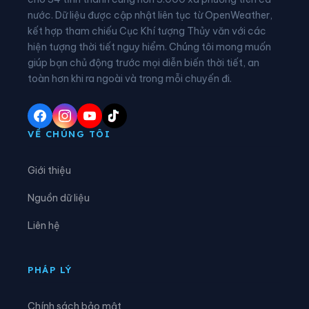
nước. Dữ liệu được cập nhật liên tục từ OpenWeather,
Xã An Qui
Xã An Trường
kết hợp tham chiếu Cục Khí tượng Thủy văn với các
hiện tượng thời tiết nguy hiểm. Chúng tôi mong muốn
Xã Ba Tri
Xã Bảo Thạnh
giúp bạn chủ động trước mọi diễn biến thời tiết, an
Xã Bình Đại
Xã Bình Phú
toàn hơn khi ra ngoài và trong mỗi chuyến đi.
Xã Bình Phước
Xã Cái Ngang
Xã Cái Nhum
Xã Càng Long
VỀ CHÚNG TÔI
Xã Cầu Kè
Xã Cầu Ngang
Giới thiệu
Xã Châu Hòa
Xã Châu Hưng
Nguồn dữ liệu
Xã Châu Thành
Xã Chợ Lách
Liên hệ
Xã Đại An
Xã Đại Điền
Xã Đôn Châu
Xã Đông Hải
PHÁP LÝ
Xã Đồng Khởi
Xã Giao Long
Chính sách bảo mật