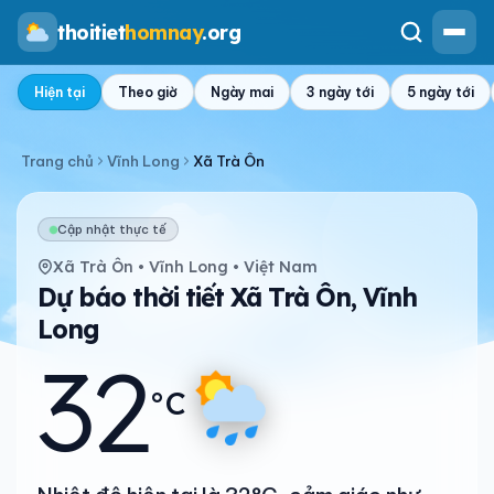
thoitiet
homnay
.org
Hiện tại
Theo giờ
Ngày mai
3 ngày tới
5 ngày tới
Trang chủ
Vĩnh Long
Xã Trà Ôn
Cập nhật thực tế
Xã Trà Ôn • Vĩnh Long • Việt Nam
Dự báo thời tiết Xã Trà Ôn, Vĩnh
Long
32
°C