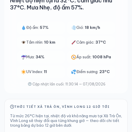
Nhiệt độ hiện tại là 32°C, cảm giác như
37°C. Mưa Nhẹ, độ ẩm 57%.
Độ ẩm:
57%
Gió:
18 km/h
Tầm nhìn:
10 km
Cảm giác:
37°C
Mưa:
34%
Áp suất:
1008 hPa
UV Index:
11
Điểm sương:
23°C
Cập nhật lần cuối: 11:30:14 — 07/08/2026
THỜI TIẾT XÃ TRÀ ÔN, VĨNH LONG 12 GIỜ TỚI
Từ mức 26°C hiện tại, nhiệt độ và khả năng mưa tại Xã Trà Ôn,
Vĩnh Long sẽ thay đổi qua từng khung giờ — theo dõi chi tiết
trong bảng dự báo 12 giờ bên dưới.