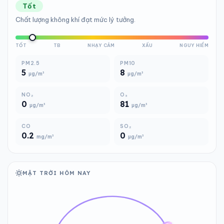
Tốt
Chất lượng không khí đạt mức lý tưởng.
TỐT
TB
NHẠY CẢM
XẤU
NGUY HIỂM
PM2.5
PM10
5
8
µg/m³
µg/m³
NO₂
O₃
0
81
µg/m³
µg/m³
CO
SO₂
0.2
0
mg/m³
µg/m³
MẶT TRỜI HÔM NAY