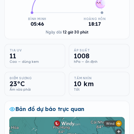
BÌNH MINH
HOÀNG HÔN
05:46
18:17
Ngày dài
12 giờ 30 phút
TIA UV
ÁP SUẤT
11
1008
Cao — dùng kem
hPa — ổn định
ĐIỂM SƯƠNG
TẦM NHÌN
23°C
10 km
Ẩm vừa phải
Tốt
Bản đồ dự báo trực quan