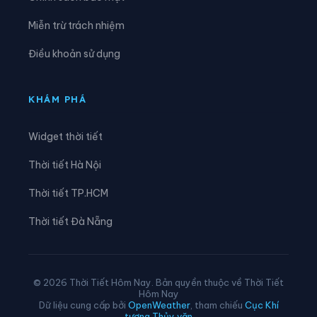
Xã Giồng Trôm
Xã Hàm Giang
Miễn trừ trách nhiệm
Xã Hiệp Mỹ
Xã Hiếu Phụng
Điều khoản sử dụng
Xã Hiếu Thành
Xã Hòa Bình
Xã Hòa Hiệp
Xã Hòa Minh
KHÁM PHÁ
Xã Hùng Hòa
Xã Hưng Khánh Trung
Widget thời tiết
Xã Hưng Mỹ
Xã Hưng Nhượng
Thời tiết Hà Nội
Xã Hương Mỹ
Xã Lộc Thuận
Thời tiết TP.HCM
Xã Long Hiệp
Xã Long Hồ
Thời tiết Đà Nẵng
Xã Long Hòa
Xã Long Hữu
Xã Long Thành
Xã Long Vĩnh
© 2026 Thời Tiết Hôm Nay. Bản quyền thuộc về Thời Tiết
Hôm Nay
Xã Lục Sĩ Thành
Xã Lương Hòa
Dữ liệu cung cấp bởi
OpenWeather
, tham chiếu
Cục Khí
tượng Thủy văn