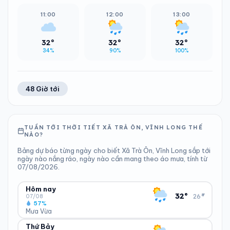
11:00
12:00
13:00
32°
32°
32°
34%
90%
100%
48 Giờ tới
TUẦN TỚI THỜI TIẾT XÃ TRÀ ÔN, VĨNH LONG THẾ
NÀO?
Bảng dự báo từng ngày cho biết Xã Trà Ôn, Vĩnh Long sắp tới
ngày nào nắng ráo, ngày nào cần mang theo áo mưa, tính từ
07/08/2026.
Hôm nay
▾
32°
26°
07/08
57%
Mưa Vừa
Thứ Bảy
ĐỘ ẨM
GIÓ