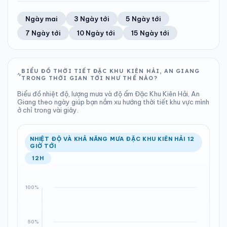
TIA UV
TẦM NHÌN
75%
32 km/h
LƯỢNG MƯA
ÁP SUẤT
13
Tốt
ĐIỂM SƯƠNG
% MƯA
15.54 mm
1009 hPa
25°C
100%
Trung bình ngày
Tốc độ gió
Ngày mai
3 Ngày tới
5 Ngày tới
Chỉ số UV
Ước lượng
Tổng cả ngày
Bình thường
Ổn định
Khả năng mưa
7 Ngày tới
10 Ngày tới
15 Ngày tới
TIA UV
TẦM NHÌN
LƯỢNG MƯA
ÁP SUẤT
13
Tốt
ĐIỂM SƯƠNG
% MƯA
7.65 mm
1009 hPa
25°C
100%
Chỉ số UV
Ước lượng
Tổng cả ngày
Bình thường
Ổn định
Khả năng mưa
BIỂU ĐỒ THỜI TIẾT ĐẶC KHU KIÊN HẢI, AN GIANG
TRONG THỜI GIAN TỚI NHƯ THẾ NÀO?
LƯỢNG MƯA
ÁP SUẤT
ĐIỂM SƯƠNG
% MƯA
12.18 mm
1009 hPa
24°C
100%
Biểu đồ nhiệt độ, lượng mưa và độ ẩm Đặc Khu Kiên Hải, An
Tổng cả ngày
Bình thường
Giang theo ngày giúp bạn nắm xu hướng thời tiết khu vực mình
Ổn định
Khả năng mưa
ở chỉ trong vài giây.
ĐIỂM SƯƠNG
% MƯA
23°C
100%
Ổn định
Khả năng mưa
NHIỆT ĐỘ VÀ KHẢ NĂNG MƯA ĐẶC KHU KIÊN HẢI 12
GIỜ TỚI
12H