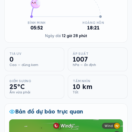
BÌNH MINH
HOÀNG HÔN
05:52
18:21
Ngày dài
12 giờ 28 phút
TIA UV
ÁP SUẤT
0
1007
Cao — dùng kem
hPa — ổn định
ĐIỂM SƯƠNG
TẦM NHÌN
25°C
10 km
Ẩm vừa phải
Tốt
Bản đồ dự báo trực quan