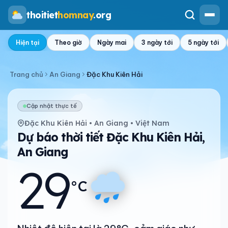
thoitiet
homnay
.org
Hiện tại
Theo giờ
Ngày mai
3 ngày tới
5 ngày tới
Trang chủ
An Giang
Đặc Khu Kiên Hải
Cập nhật thực tế
Đặc Khu Kiên Hải • An Giang • Việt Nam
Dự báo thời tiết Đặc Khu Kiên Hải,
An Giang
29
°C