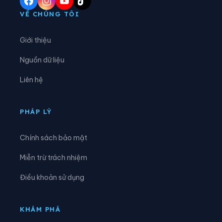
Xã Chợ Mới
Xã Chợ Vàm
VỀ CHÚNG TÔI
Xã Cô Tô
Xã Cù Lao Giêng
Giới thiệu
Xã Định Hòa
Xã Định Mỹ
Nguồn dữ liệu
Xã Đông Hòa
Xã Đông Hưng
Liên hệ
Xã Đông Thái
Xã Giang Thành
Xã Giồng Riềng
Xã Gò Quao
PHÁP LÝ
Xã Hòa Điền
Xã Hòa Hưng
Chính sách bảo mật
Xã Hòa Lạc
Xã Hòa Thuận
Miễn trừ trách nhiệm
Xã Hội An
Xã Hòn Đất
Điều khoản sử dụng
Xã Hòn Nghệ
Xã Khánh Bình
Xã Kiên Lương
Xã Long Điền
KHÁM PHÁ