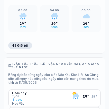
03:00
04:00
05:00
29°
29°
29°
100%
100%
80%
48 Giờ tới
TUẦN TỚI THỜI TIẾT ĐẶC KHU KIÊN HẢI, AN GIANG
THẾ NÀO?
Bảng dự báo từng ngày cho biết Đặc Khu Kiên Hải, An Giang
sắp tới ngày nào nắng ráo, ngày nào cần mang theo áo mưa,
tính từ 11/08/2026.
Hôm nay
▾
29°
28°
11/08
79%
Mưa Vừa