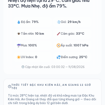
Nhiệt độ hiện tại là 29°C, cảm giác như
33°C. Mưa Nhẹ, độ ẩm 79%.
Độ ẩm:
79%
Gió:
29 km/h
Tầm nhìn:
10 km
Cảm giác:
33°C
Mưa:
100%
Áp suất:
1007 hPa
UV Index:
0
Điểm sương:
25°C
Cập nhật lần cuối: 03:00:32 — 11/08/2026
THỜI TIẾT ĐẶC KHU KIÊN HẢI, AN GIANG 12 GIỜ
TỚI
Từ mức 28°C hiện tại, nhiệt độ và khả năng mưa tại Đặc Khu
Kiên Hải, An Giang sẽ thay đổi qua từng khung giờ — theo dõi
chi tiết trong bảng dự báo 12 giờ bên dưới.