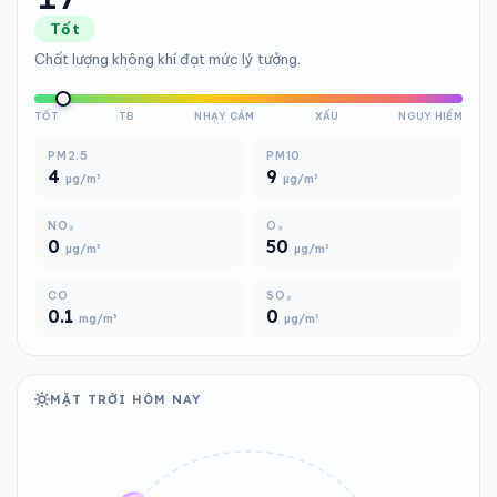
Tốt
Chất lượng không khí đạt mức lý tưởng.
TỐT
TB
NHẠY CẢM
XẤU
NGUY HIỂM
PM2.5
PM10
4
9
µg/m³
µg/m³
NO₂
O₃
0
50
µg/m³
µg/m³
CO
SO₂
0.1
0
mg/m³
µg/m³
MẶT TRỜI HÔM NAY