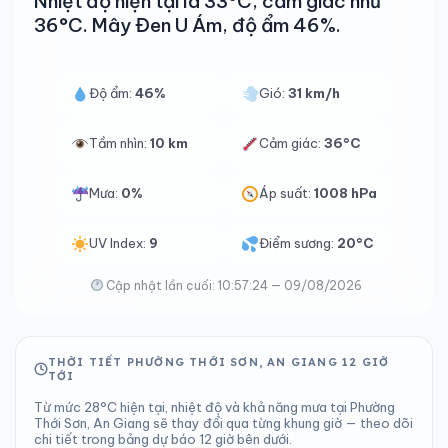
Nhiệt độ hiện tại là 33°C, cảm giác như
36°C. Mây Đen U Ám, độ ẩm 46%.
Độ ẩm:
46%
Gió:
31 km/h
Tầm nhìn:
10 km
Cảm giác:
36°C
Mưa:
0%
Áp suất:
1008 hPa
UV Index:
9
Điểm sương:
20°C
Cập nhật lần cuối: 10:57:24 — 09/08/2026
THỜI TIẾT PHƯỜNG THỚI SƠN, AN GIANG 12 GIỜ
TỚI
Từ mức 28°C hiện tại, nhiệt độ và khả năng mưa tại Phường
Thới Sơn, An Giang sẽ thay đổi qua từng khung giờ — theo dõi
chi tiết trong bảng dự báo 12 giờ bên dưới.