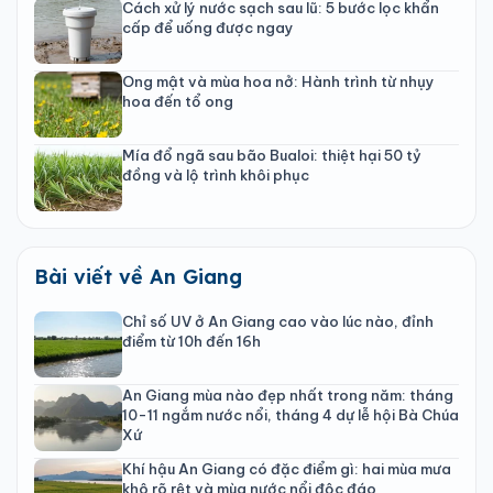
Cách xử lý nước sạch sau lũ: 5 bước lọc khẩn
cấp để uống được ngay
Ong mật và mùa hoa nở: Hành trình từ nhụy
hoa đến tổ ong
Mía đổ ngã sau bão Bualoi: thiệt hại 50 tỷ
đồng và lộ trình khôi phục
Bài viết về An Giang
Chỉ số UV ở An Giang cao vào lúc nào, đỉnh
điểm từ 10h đến 16h
An Giang mùa nào đẹp nhất trong năm: tháng
10-11 ngắm nước nổi, tháng 4 dự lễ hội Bà Chúa
Xứ
Khí hậu An Giang có đặc điểm gì: hai mùa mưa
khô rõ rệt và mùa nước nổi độc đáo