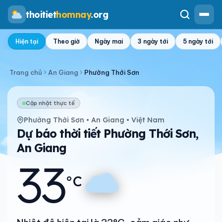
thoitiet
homnay
.org
Hiện tại
Theo giờ
Ngày mai
3 ngày tới
5 ngày tới
Trang chủ
An Giang
Phường Thới Sơn
Cập nhật thực tế
Phường Thới Sơn • An Giang • Việt Nam
Dự báo thời tiết Phường Thới Sơn,
An Giang
33
°C