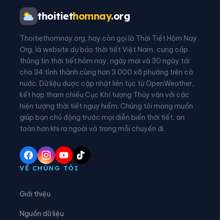
Xã An Biên
Xã An Châu
thoitiet
homnay
.org
Xã An Cư
Xã An Minh
Thoitiethomnay.org, hay còn gọi là Thời Tiết Hôm Nay
Xã An Phú
Xã Ba Chúc
Org, là website dự báo thời tiết Việt Nam, cung cấp
thông tin thời tiết hôm nay, ngày mai và 30 ngày tới
Xã Bình An
Xã Bình Giang
cho 34 tỉnh thành cùng hơn 3.000 xã phường trên cả
nước. Dữ liệu được cập nhật liên tục từ OpenWeather,
Xã Bình Hòa
Xã Bình Mỹ
kết hợp tham chiếu Cục Khí tượng Thủy văn với các
hiện tượng thời tiết nguy hiểm. Chúng tôi mong muốn
Xã Bình Sơn
Xã Bình Thạnh Đông
giúp bạn chủ động trước mọi diễn biến thời tiết, an
Xã Cần Đăng
Xã Châu Phong
toàn hơn khi ra ngoài và trong mỗi chuyến đi.
Xã Châu Phú
Xã Châu Thành
Xã Chợ Mới
Xã Chợ Vàm
VỀ CHÚNG TÔI
Xã Cô Tô
Xã Cù Lao Giêng
Giới thiệu
Xã Định Hòa
Xã Định Mỹ
Nguồn dữ liệu