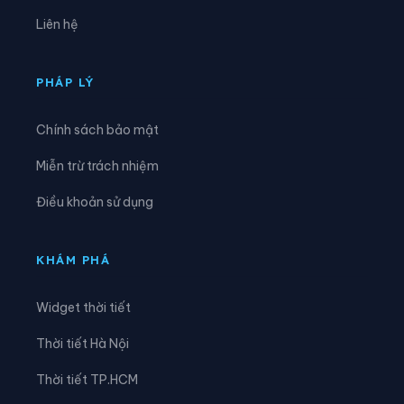
Xã Đông Hòa
Xã Đông Hưng
Liên hệ
Xã Đông Thái
Xã Giang Thành
Xã Giồng Riềng
Xã Gò Quao
PHÁP LÝ
Xã Hòa Điền
Xã Hòa Hưng
Chính sách bảo mật
Xã Hòa Lạc
Xã Hòa Thuận
Miễn trừ trách nhiệm
Xã Hội An
Xã Hòn Đất
Điều khoản sử dụng
Xã Hòn Nghệ
Xã Khánh Bình
Xã Kiên Lương
Xã Long Điền
KHÁM PHÁ
Xã Long Kiến
Xã Long Thạnh
Widget thời tiết
Xã Mỹ Đức
Xã Mỹ Hòa Hưng
Thời tiết Hà Nội
Xã Mỹ Thuận
Xã Ngọc Chúc
Thời tiết TP.HCM
Xã Nhơn Hội
Xã Nhơn Mỹ