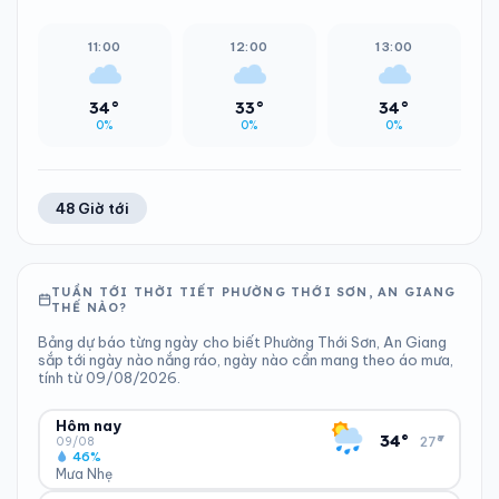
11:00
12:00
13:00
34°
33°
34°
0%
0%
0%
48 Giờ tới
TUẦN TỚI THỜI TIẾT PHƯỜNG THỚI SƠN, AN GIANG
THẾ NÀO?
Bảng dự báo từng ngày cho biết Phường Thới Sơn, An Giang
sắp tới ngày nào nắng ráo, ngày nào cần mang theo áo mưa,
tính từ 09/08/2026.
Hôm nay
▾
34°
27°
09/08
46%
Mưa Nhẹ