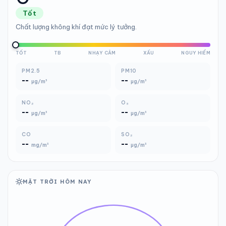
Tốt
Chất lượng không khí đạt mức lý tưởng.
TỐT
TB
NHẠY CẢM
XẤU
NGUY HIỂM
PM2.5
PM10
--
--
µg/m³
µg/m³
NO₂
O₃
--
--
µg/m³
µg/m³
CO
SO₂
--
--
mg/m³
µg/m³
MẶT TRỜI HÔM NAY