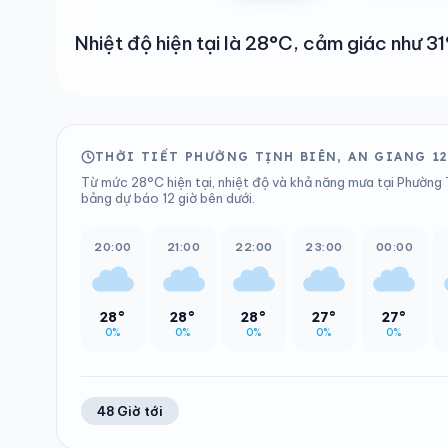
Nhiệt độ hiện tại là 28°C, cảm giác như 
THỜI TIẾT PHƯỜNG TỊNH BIÊN, AN GIANG 1
Từ mức 28°C hiện tại, nhiệt độ và khả năng mưa tại Phường T
bảng dự báo 12 giờ bên dưới.
20:00
21:00
22:00
23:00
00:00
28°
28°
28°
27°
27°
0%
0%
0%
0%
0%
48 Giờ tới