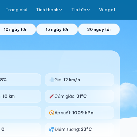
Trang chủ
Tỉnh thành
Tin tức
Widget
10 ngày tới
15 ngày tới
30 ngày tới
78%
Gió:
12 km/h
n:
10 km
Cảm giác:
31°C
Áp suất:
1009 hPa
:
0
Điểm sương:
23°C