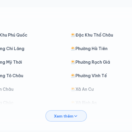
Khu Phú Quốc
Đặc Khu Thổ Châu
ng Chi Lăng
Phường Hà Tiên
ng Mỹ Thới
Phường Rạch Giá
ng Tô Châu
Phường Vĩnh Tế
n Châu
Xã An Cư
a Chúc
Xã Bình An
Xem thêm
ình Mỹ
Xã Bình Sơn
hâu Phong
Xã Châu Phú