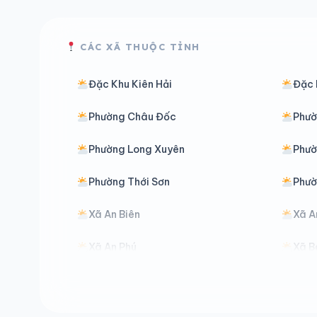
CÁC XÃ THUỘC TỈNH
Đặc Khu Kiên Hải
Đặc 
Phường Châu Đốc
Phườ
Phường Long Xuyên
Phườ
Phường Thới Sơn
Phườ
Xã An Biên
Xã A
Xã An Phú
Xã B
Xã Bình Hòa
Xã B
Xã Cần Đăng
Xã C