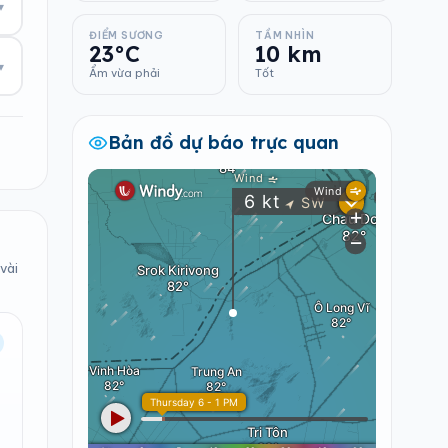
▾
ĐIỂM SƯƠNG
TẦM NHÌN
23°C
10 km
▾
Ẩm vừa phải
Tốt
Bản đồ dự báo trực quan
vài