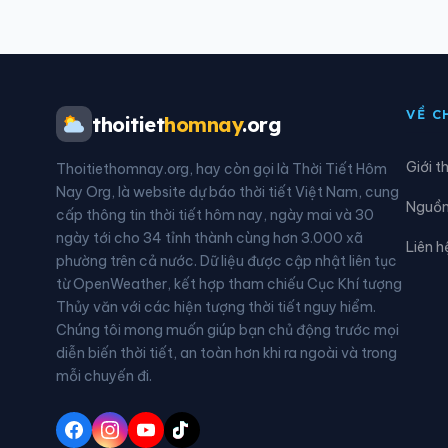
Xã Chợ Mới
Xã 
Xã Định Hòa
Xã Đ
VỀ C
thoitiet
homnay
.org
Xã Đông Thái
Xã G
Giới t
Thoitiethomnay.org, hay còn gọi là Thời Tiết Hôm
Xã Hòa Điền
Xã H
Nay Org, là website dự báo thời tiết Việt Nam, cung
Nguồn 
cấp thông tin thời tiết hôm nay, ngày mai và 30
Xã Hội An
Xã H
ngày tới cho 34 tỉnh thành cùng hơn 3.000 xã
Liên h
phường trên cả nước. Dữ liệu được cập nhật liên tục
Xã Kiên Lương
Xã L
từ OpenWeather, kết hợp tham chiếu Cục Khí tượng
Thủy văn với các hiện tượng thời tiết nguy hiểm.
Xã Mỹ Đức
Xã M
Chúng tôi mong muốn giúp bạn chủ động trước mọi
diễn biến thời tiết, an toàn hơn khi ra ngoài và trong
Xã Nhơn Hội
Xã N
mỗi chuyến đi.
Xã Óc Eo
Xã P