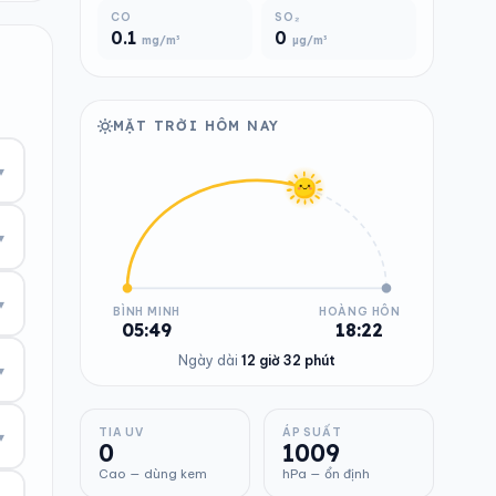
CO
SO₂
0.1
0
mg/m³
µg/m³
MẶT TRỜI HÔM NAY
▾
▾
▾
BÌNH MINH
HOÀNG HÔN
05:49
18:22
Ngày dài
12 giờ 32 phút
▾
TIA UV
ÁP SUẤT
▾
0
1009
Cao — dùng kem
hPa — ổn định