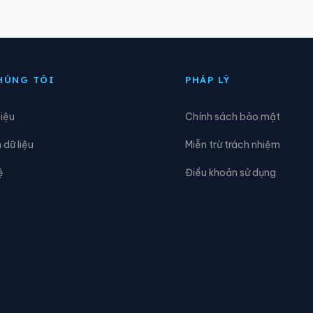
Chợ Vàm
Xã Cô Tô
ịnh Mỹ
Xã Đông Hòa
HÚNG TÔI
PHÁP LÝ
iang Thành
Xã Giồng Riềng
hiệu
Chính sách bảo mật
òa Hưng
Xã Hòa Lạc
dữ liệu
Miễn trừ trách nhiệm
òn Đất
Xã Hòn Nghệ
ệ
Điều khoản sử dụng
ong Điền
Xã Long Kiến
ỹ Hòa Hưng
Xã Mỹ Thuận
hơn Mỹ
Xã Núi Cấm
hú An
Xã Phú Hòa