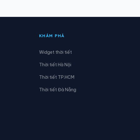
Xã Cù Lao Giêng
Xã Đông Hưng
KHÁM PHÁ
Xã Gò Quao
Widget thời tiết
Xã Hòa Thuận
Thời tiết Hà Nội
Xã Khánh Bình
Thời tiết TP.HCM
Xã Long Thạnh
Thời tiết Đà Nẵng
Xã Ngọc Chúc
Xã Ô Lâm
Xã Phú Hữu