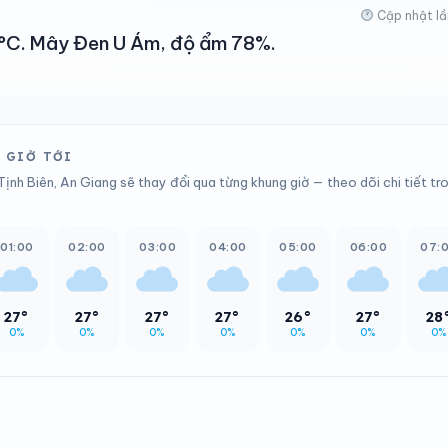
Cập nhật lầ
31°C. Mây Đen U Ám, độ ẩm 78%.
2 GIỜ TỚI
ịnh Biên, An Giang sẽ thay đổi qua từng khung giờ — theo dõi chi tiết tr
01:00
02:00
03:00
04:00
05:00
06:00
07:
27°
27°
27°
27°
26°
27°
28
0%
0%
0%
0%
0%
0%
0%