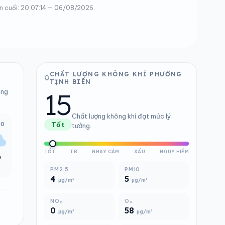
n cuối: 20:07:14 — 06/08/2026
CHẤT LƯỢNG KHÔNG KHÍ PHƯỜNG
TỊNH BIÊN
15
ong
Chất lượng không khí đạt mức lý
00
Tốt
tưởng.
TỐT
TB
NHẠY CẢM
XẤU
NGUY HIỂM
°
PM2.5
PM10
4
5
µg/m³
µg/m³
NO₂
O₃
0
58
µg/m³
µg/m³