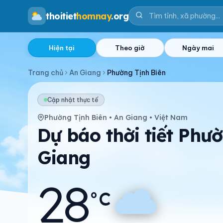
thoitiet
homnay
.org
Hiện tại
Theo giờ
Ngày mai
Trang chủ
An Giang
Phường Tịnh Biên
Cập nhật thực tế
Phường Tịnh Biên • An Giang • Việt Nam
Dự báo thời tiết Phườ
Giang
28
°C