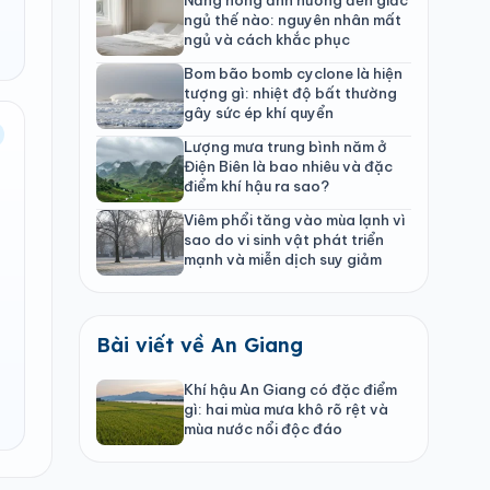
ngủ thế nào: nguyên nhân mất
ngủ và cách khắc phục
Bom bão bomb cyclone là hiện
tượng gì: nhiệt độ bất thường
gây sức ép khí quyển
Lượng mưa trung bình năm ở
Điện Biên là bao nhiêu và đặc
điểm khí hậu ra sao?
Viêm phổi tăng vào mùa lạnh vì
sao do vi sinh vật phát triển
mạnh và miễn dịch suy giảm
Bài viết về An Giang
Khí hậu An Giang có đặc điểm
gì: hai mùa mưa khô rõ rệt và
mùa nước nổi độc đáo