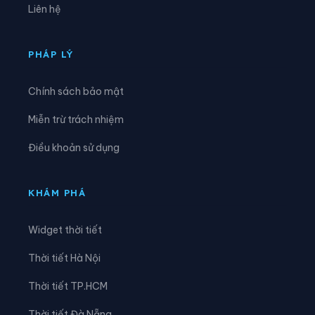
Liên hệ
Xã Đông Hưng
Xã Đông Thái
Xã Giang Thành
Xã Giồng Riềng
PHÁP LÝ
Xã Gò Quao
Xã Hòa Điền
Chính sách bảo mật
Xã Hòa Hưng
Xã Hòa Lạc
Miễn trừ trách nhiệm
Xã Hòa Thuận
Xã Hội An
Điều khoản sử dụng
Xã Hòn Đất
Xã Hòn Nghệ
Xã Kiên Lương
Xã Long Điền
KHÁM PHÁ
Xã Long Kiến
Xã Long Thạnh
Widget thời tiết
Xã Mỹ Đức
Xã Mỹ Hòa Hưng
Thời tiết Hà Nội
Xã Mỹ Thuận
Xã Ngọc Chúc
Thời tiết TP.HCM
Xã Nhơn Hội
Xã Nhơn Mỹ
Thời tiết Đà Nẵng