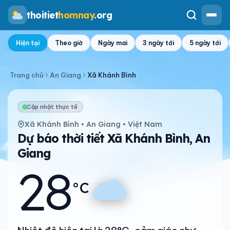
thoitiet
homnay
.org
Hiện tại
Theo giờ
Ngày mai
3 ngày tới
5 ngày tới
Trang chủ
An Giang
Xã Khánh Bình
Cập nhật thực tế
Xã Khánh Bình • An Giang • Việt Nam
Dự báo thời tiết Xã Khánh Bình, An
Giang
28
°C