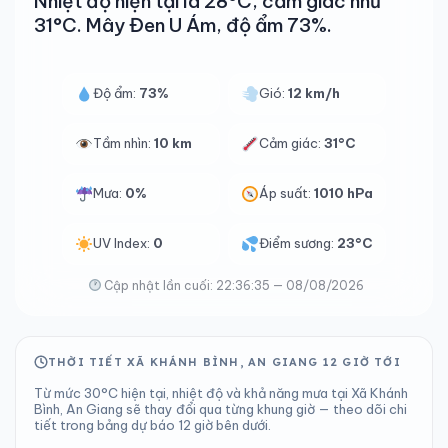
Nhiệt độ hiện tại là 28°C, cảm giác như
31°C. Mây Đen U Ám, độ ẩm 73%.
Độ ẩm:
73%
Gió:
12 km/h
Tầm nhìn:
10 km
Cảm giác:
31°C
Mưa:
0%
Áp suất:
1010 hPa
UV Index:
0
Điểm sương:
23°C
Cập nhật lần cuối: 22:36:35 — 08/08/2026
THỜI TIẾT XÃ KHÁNH BÌNH, AN GIANG 12 GIỜ TỚI
Từ mức 30°C hiện tại, nhiệt độ và khả năng mưa tại Xã Khánh
Bình, An Giang sẽ thay đổi qua từng khung giờ — theo dõi chi
tiết trong bảng dự báo 12 giờ bên dưới.