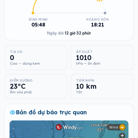
BÌNH MINH
HOÀNG HÔN
05:48
18:21
Ngày dài
12 giờ 32 phút
TIA UV
ÁP SUẤT
0
1010
Cao — dùng kem
hPa — ổn định
ĐIỂM SƯƠNG
TẦM NHÌN
23°C
10 km
Ẩm vừa phải
Tốt
Bản đồ dự báo trực quan