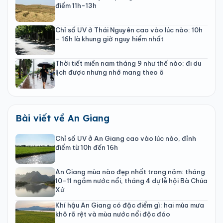
điểm 11h-13h
Chỉ số UV ở Thái Nguyên cao vào lúc nào: 10h
– 16h là khung giờ nguy hiểm nhất
Thời tiết miền nam tháng 9 như thế nào: đi du
lịch được nhưng nhớ mang theo ô
Bài viết về An Giang
Chỉ số UV ở An Giang cao vào lúc nào, đỉnh
điểm từ 10h đến 16h
An Giang mùa nào đẹp nhất trong năm: tháng
10-11 ngắm nước nổi, tháng 4 dự lễ hội Bà Chúa
Xứ
Khí hậu An Giang có đặc điểm gì: hai mùa mưa
khô rõ rệt và mùa nước nổi độc đáo