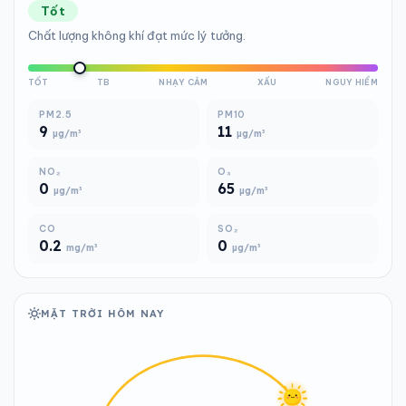
Tốt
Chất lượng không khí đạt mức lý tưởng.
TỐT
TB
NHẠY CẢM
XẤU
NGUY HIỂM
PM2.5
PM10
9
11
µg/m³
µg/m³
NO₂
O₃
0
65
µg/m³
µg/m³
CO
SO₂
0.2
0
mg/m³
µg/m³
MẶT TRỜI HÔM NAY