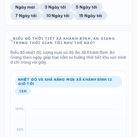
47%
31 km/h
8
Tốt
ĐIỂM SƯƠNG
% MƯA
0.17 mm
1008 hPa
22°C
21%
Trung bình ngày
Tốc độ gió
Ngày mai
3 Ngày tới
5 Ngày tới
Chỉ số UV
Ước lượng
Tổng cả ngày
Bình thường
Ổn định
Khả năng mưa
7 Ngày tới
10 Ngày tới
15 Ngày tới
TIA UV
TẦM NHÌN
LƯỢNG MƯA
ÁP SUẤT
8
Tốt
ĐIỂM SƯƠNG
% MƯA
0 mm
1007 hPa
22°C
20%
Chỉ số UV
Ước lượng
Tổng cả ngày
Bình thường
Ổn định
Khả năng mưa
BIỂU ĐỒ THỜI TIẾT XÃ KHÁNH BÌNH, AN GIANG
TRONG THỜI GIAN TỚI NHƯ THẾ NÀO?
LƯỢNG MƯA
ÁP SUẤT
ĐIỂM SƯƠNG
% MƯA
0 mm
1007 hPa
20°C
0%
Biểu đồ nhiệt độ, lượng mưa và độ ẩm Xã Khánh Bình, An
Tổng cả ngày
Bình thường
Giang theo ngày giúp bạn nắm xu hướng thời tiết khu vực mình
Ổn định
Khả năng mưa
ở chỉ trong vài giây.
ĐIỂM SƯƠNG
% MƯA
21°C
0%
Ổn định
Khả năng mưa
NHIỆT ĐỘ VÀ KHẢ NĂNG MƯA XÃ KHÁNH BÌNH 12
GIỜ TỚI
12H