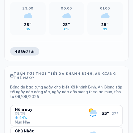
23:00
00:00
01:00
28°
28°
28°
0%
0%
0%
48 Giờ tới
TUẦN TỚI THỜI TIẾT XÃ KHÁNH BÌNH, AN GIANG
THẾ NÀO?
Bảng dự báo từng ngày cho biết Xã Khánh Bình, An Giang sắp
tới ngày nào nắng ráo, ngày nào cần mang theo áo mưa, tính
từ 08/08/2026.
Hôm nay
▾
35°
27°
08/08
44%
Mưa Nhẹ
Chủ Nhật
ĐỘ ẨM
GIÓ