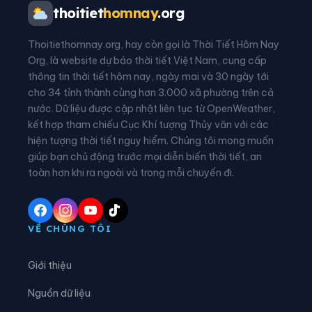
Phường Vĩnh Thông
Xã An Biên
thoitiet
homnay
.org
Xã An Châu
Xã An Cư
Thoitiethomnay.org, hay còn gọi là Thời Tiết Hôm Nay
Xã An Minh
Xã An Phú
Org, là website dự báo thời tiết Việt Nam, cung cấp
thông tin thời tiết hôm nay, ngày mai và 30 ngày tới
Xã Ba Chúc
Xã Bình An
cho 34 tỉnh thành cùng hơn 3.000 xã phường trên cả
nước. Dữ liệu được cập nhật liên tục từ OpenWeather,
Xã Bình Giang
Xã Bình Hòa
kết hợp tham chiếu Cục Khí tượng Thủy văn với các
hiện tượng thời tiết nguy hiểm. Chúng tôi mong muốn
Xã Bình Mỹ
Xã Bình Sơn
giúp bạn chủ động trước mọi diễn biến thời tiết, an
Xã Bình Thạnh Đông
Xã Cần Đăng
toàn hơn khi ra ngoài và trong mỗi chuyến đi.
Xã Châu Phong
Xã Châu Phú
Xã Châu Thành
Xã Chợ Mới
VỀ CHÚNG TÔI
Xã Chợ Vàm
Xã Cô Tô
Giới thiệu
Xã Cù Lao Giêng
Xã Định Hòa
Nguồn dữ liệu
Xã Định Mỹ
Xã Đông Hòa