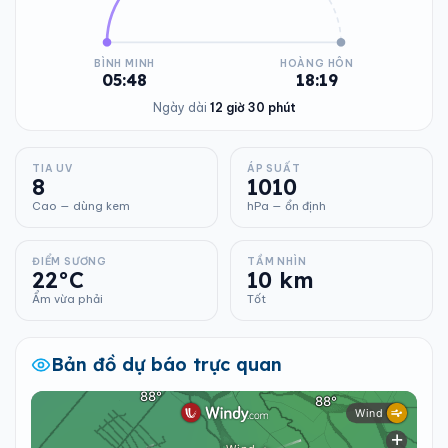
BÌNH MINH
HOÀNG HÔN
05:48
18:19
Ngày dài
12 giờ 30 phút
TIA UV
ÁP SUẤT
8
1010
Cao — dùng kem
hPa — ổn định
ĐIỂM SƯƠNG
TẦM NHÌN
22°C
10 km
Ẩm vừa phải
Tốt
Bản đồ dự báo trực quan