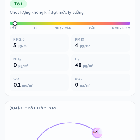
Tốt
Chất lượng không khí đạt mức lý tưởng.
TỐT
TB
NHẠY CẢM
XẤU
NGUY HIỂM
PM2.5
PM10
3
4
µg/m³
µg/m³
NO₂
O₃
0
48
µg/m³
µg/m³
CO
SO₂
0.1
0
mg/m³
µg/m³
MẶT TRỜI HÔM NAY