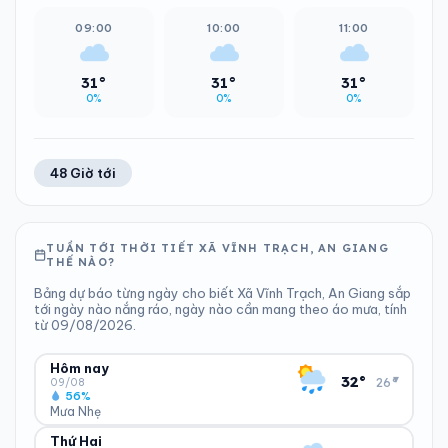
09:00
10:00
11:00
31°
31°
31°
0%
0%
0%
48 Giờ tới
TUẦN TỚI THỜI TIẾT XÃ VĨNH TRẠCH, AN GIANG
THẾ NÀO?
Bảng dự báo từng ngày cho biết Xã Vĩnh Trạch, An Giang sắp
tới ngày nào nắng ráo, ngày nào cần mang theo áo mưa, tính
từ 09/08/2026.
Hôm nay
▾
32°
26°
09/08
56%
Mưa Nhẹ
Thứ Hai
ĐỘ ẨM
GIÓ