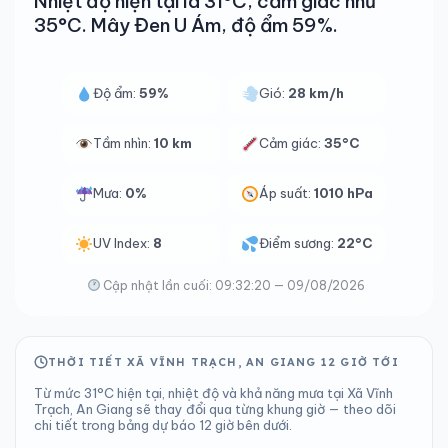
Nhiệt độ hiện tại là 31°C, cảm giác như
35°C. Mây Đen U Ám, độ ẩm 59%.
Độ ẩm:
59%
Gió:
28 km/h
Tầm nhìn:
10 km
Cảm giác:
35°C
Mưa:
0%
Áp suất:
1010 hPa
UV Index:
8
Điểm sương:
22°C
Cập nhật lần cuối: 09:32:20 — 09/08/2026
THỜI TIẾT XÃ VĨNH TRẠCH, AN GIANG 12 GIỜ TỚI
Từ mức 31°C hiện tại, nhiệt độ và khả năng mưa tại Xã Vĩnh
Trạch, An Giang sẽ thay đổi qua từng khung giờ — theo dõi
chi tiết trong bảng dự báo 12 giờ bên dưới.