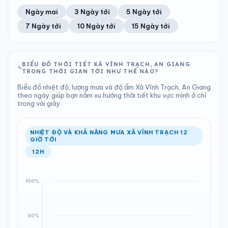
52%
34 km/h
11
Tốt
ĐIỂM SƯƠNG
% MƯA
0.36 mm
1009 hPa
22°C
100%
Trung bình ngày
Tốc độ gió
Ngày mai
3 Ngày tới
5 Ngày tới
Chỉ số UV
Ước lượng
Tổng cả ngày
Bình thường
Ổn định
Khả năng mưa
7 Ngày tới
10 Ngày tới
15 Ngày tới
TIA UV
TẦM NHÌN
LƯỢNG MƯA
ÁP SUẤT
11
Tốt
ĐIỂM SƯƠNG
% MƯA
0 mm
1008 hPa
22°C
20%
Chỉ số UV
Ước lượng
Tổng cả ngày
Bình thường
Ổn định
Khả năng mưa
BIỂU ĐỒ THỜI TIẾT XÃ VĨNH TRẠCH, AN GIANG
TRONG THỜI GIAN TỚI NHƯ THẾ NÀO?
LƯỢNG MƯA
ÁP SUẤT
ĐIỂM SƯƠNG
% MƯA
0 mm
1009 hPa
22°C
0%
Biểu đồ nhiệt độ, lượng mưa và độ ẩm Xã Vĩnh Trạch, An Giang
Tổng cả ngày
Bình thường
theo ngày giúp bạn nắm xu hướng thời tiết khu vực mình ở chỉ
Ổn định
Khả năng mưa
trong vài giây.
ĐIỂM SƯƠNG
% MƯA
22°C
18%
Ổn định
Khả năng mưa
NHIỆT ĐỘ VÀ KHẢ NĂNG MƯA XÃ VĨNH TRẠCH 12
GIỜ TỚI
12H