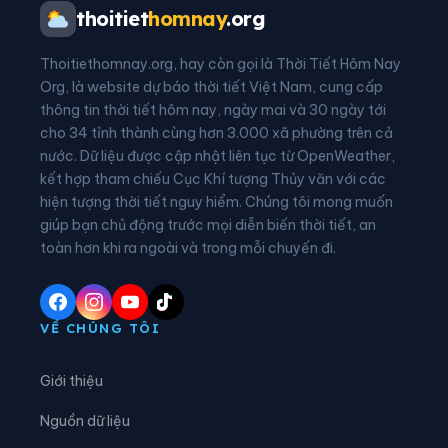
Phường Vĩnh Thông
Xã An Biên
thoitiet
homnay
.org
Xã An Châu
Xã An Cư
Thoitiethomnay.org, hay còn gọi là Thời Tiết Hôm Nay
Xã An Minh
Xã An Phú
Org, là website dự báo thời tiết Việt Nam, cung cấp
thông tin thời tiết hôm nay, ngày mai và 30 ngày tới
Xã Ba Chúc
Xã Bình An
cho 34 tỉnh thành cùng hơn 3.000 xã phường trên cả
nước. Dữ liệu được cập nhật liên tục từ OpenWeather,
Xã Bình Giang
Xã Bình Hòa
kết hợp tham chiếu Cục Khí tượng Thủy văn với các
hiện tượng thời tiết nguy hiểm. Chúng tôi mong muốn
Xã Bình Mỹ
Xã Bình Sơn
giúp bạn chủ động trước mọi diễn biến thời tiết, an
Xã Bình Thạnh Đông
Xã Cần Đăng
toàn hơn khi ra ngoài và trong mỗi chuyến đi.
Xã Châu Phong
Xã Châu Phú
Xã Châu Thành
Xã Chợ Mới
VỀ CHÚNG TÔI
Xã Chợ Vàm
Xã Cô Tô
Giới thiệu
Xã Cù Lao Giêng
Xã Định Hòa
Nguồn dữ liệu
Xã Định Mỹ
Xã Đông Hòa