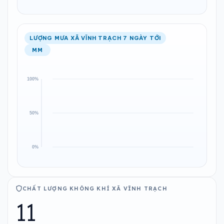
LƯỢNG MƯA XÃ VĨNH TRẠCH 7 NGÀY TỚI
MM
CHẤT LƯỢNG KHÔNG KHÍ XÃ VĨNH TRẠCH
11