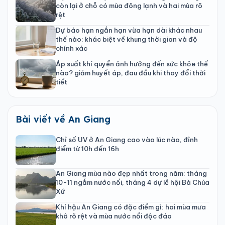
còn lại ở chỗ có mùa đông lạnh và hai mùa rõ
rệt
Dự báo hạn ngắn hạn vừa hạn dài khác nhau
thế nào: khác biệt về khung thời gian và độ
chính xác
Áp suất khí quyển ảnh hưởng đến sức khỏe thế
nào? giảm huyết áp, đau đầu khi thay đổi thời
tiết
Bài viết về An Giang
Chỉ số UV ở An Giang cao vào lúc nào, đỉnh
điểm từ 10h đến 16h
An Giang mùa nào đẹp nhất trong năm: tháng
10-11 ngắm nước nổi, tháng 4 dự lễ hội Bà Chúa
Xứ
Khí hậu An Giang có đặc điểm gì: hai mùa mưa
khô rõ rệt và mùa nước nổi độc đáo