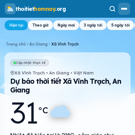
thoitiet
homnay
.org
Hiện tại
Theo giờ
Ngày mai
3 ngày tới
5 ngày tới
Trang chủ
An Giang
Xã Vĩnh Trạch
Cập nhật thực tế
Xã Vĩnh Trạch • An Giang • Việt Nam
Dự báo thời tiết Xã Vĩnh Trạch, An
Giang
31
°C