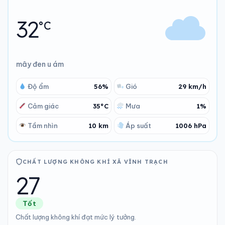
32
°C
mây đen u ám
Độ ẩm
56%
Gió
29 km/h
Cảm giác
35°C
Mưa
1%
Tầm nhìn
10 km
Áp suất
1006 hPa
CHẤT LƯỢNG KHÔNG KHÍ XÃ VĨNH TRẠCH
27
Tốt
Chất lượng không khí đạt mức lý tưởng.