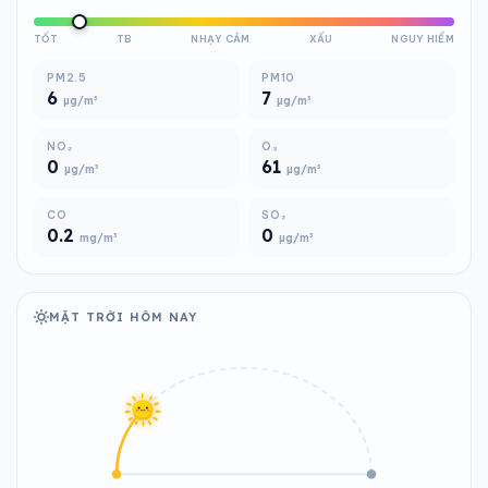
TỐT
TB
NHẠY CẢM
XẤU
NGUY HIỂM
PM2.5
PM10
6
7
µg/m³
µg/m³
NO₂
O₃
0
61
µg/m³
µg/m³
CO
SO₂
0.2
0
mg/m³
µg/m³
MẶT TRỜI HÔM NAY