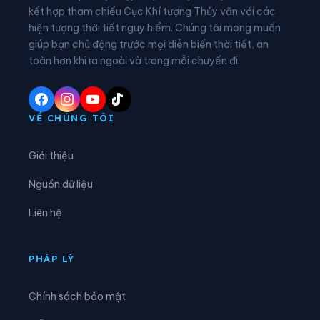
kết hợp tham chiếu Cục Khí tượng Thủy văn với các
hiện tượng thời tiết nguy hiểm. Chúng tôi mong muốn
Xã Bình Mỹ
Xã Bình Sơn
giúp bạn chủ động trước mọi diễn biến thời tiết, an
Xã Bình Thạnh Đông
Xã Cần Đăng
toàn hơn khi ra ngoài và trong mỗi chuyến đi.
Xã Châu Phong
Xã Châu Phú
Xã Châu Thành
Xã Chợ Mới
VỀ CHÚNG TÔI
Xã Chợ Vàm
Xã Cô Tô
Giới thiệu
Xã Cù Lao Giêng
Xã Định Hòa
Nguồn dữ liệu
Xã Định Mỹ
Xã Đông Hòa
Liên hệ
Xã Đông Hưng
Xã Đông Thái
Xã Giang Thành
Xã Giồng Riềng
PHÁP LÝ
Xã Gò Quao
Xã Hòa Điền
Chính sách bảo mật
Xã Hòa Hưng
Xã Hòa Lạc