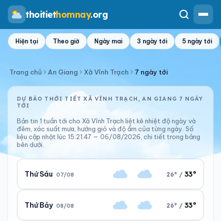
thoitiet
homnay
.org
Hiện tại
Theo giờ
Ngày mai
3 ngày tới
5 ngày tới
Trang chủ
An Giang
Xã Vĩnh Trạch
7 ngày tới
DỰ BÁO THỜI TIẾT XÃ VĨNH TRẠCH, AN GIANG 7 NGÀY
TỚI
Bản tin 1 tuần tới cho Xã Vĩnh Trạch liệt kê nhiệt độ ngày và
đêm, xác suất mưa, hướng gió và độ ẩm của từng ngày. Số
liệu cập nhật lúc 15:21:47 — 06/08/2026, chi tiết trong bảng
bên dưới.
33°
Thứ Sáu
26° /
07/08
33°
Thứ Bảy
26° /
08/08
Ngày/đêm
Sáng/tối
33°/27°
26°/28°