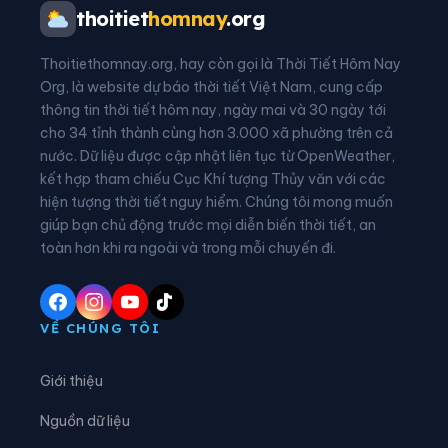
Xã Đất Mũi
Xã Định Thành
thoitiet
homnay
.org
Xã Đông Hải
Xã Gành Hào
Thoitiethomnay.org, hay còn gọi là Thời Tiết Hôm Nay
Xã Hồ Thị Kỷ
Xã Hòa Bình
Org, là website dự báo thời tiết Việt Nam, cung cấp
thông tin thời tiết hôm nay, ngày mai và 30 ngày tới
Xã Hồng Dân
Xã Hưng Hội
cho 34 tỉnh thành cùng hơn 3.000 xã phường trên cả
nước. Dữ liệu được cập nhật liên tục từ OpenWeather,
Xã Hưng Mỹ
Xã Khánh An
kết hợp tham chiếu Cục Khí tượng Thủy văn với các
hiện tượng thời tiết nguy hiểm. Chúng tôi mong muốn
Xã Khánh Bình
Xã Khánh Hưng
giúp bạn chủ động trước mọi diễn biến thời tiết, an
Xã Khánh Lâm
Xã Long Điền
toàn hơn khi ra ngoài và trong mỗi chuyến đi.
Xã Lương Thế Trân
Xã Năm Căn
Xã Nguyễn Phích
Xã Nguyễn Việt Khái
VỀ CHÚNG TÔI
Xã Ninh Quới
Xã Ninh Thạnh Lợi
Giới thiệu
Xã Phan Ngọc Hiển
Xã Phong Hiệp
Nguồn dữ liệu
Xã Phong Thạnh
Xã Phú Mỹ