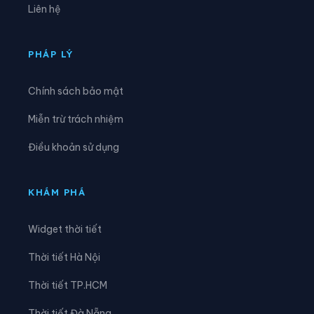
Liên hệ
Xã Phú Tân
Xã Phước Long
Xã Quách Phẩm
Xã Sông Đốc
PHÁP LÝ
Xã Tạ An Khương
Xã Tam Giang
Chính sách bảo mật
Xã Tân Ân
Xã Tân Hưng
Miễn trừ trách nhiệm
Xã Tân Lộc
Xã Tân Thuận
Điều khoản sử dụng
Xã Tân Tiến
Xã Thanh Tùng
Xã Thới Bình
Xã Trần Phán
KHÁM PHÁ
Xã Trần Văn Thời
Xã Trí Phải
Widget thời tiết
Xã U Minh
Xã Vĩnh Hậu
Thời tiết Hà Nội
Xã Vĩnh Lộc
Xã Vĩnh Lợi
Thời tiết TP.HCM
Xã Vĩnh Mỹ
Xã Vĩnh Phước
Thời tiết Đà Nẵng