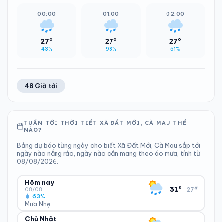
00:00
01:00
02:00
27°
27°
27°
43%
98%
51%
48 Giờ tới
TUẦN TỚI THỜI TIẾT XÃ ĐẤT MỚI, CÀ MAU THẾ
NÀO?
Bảng dự báo từng ngày cho biết Xã Đất Mới, Cà Mau sắp tới
ngày nào nắng ráo, ngày nào cần mang theo áo mưa, tính từ
08/08/2026.
Hôm nay
▾
31°
27°
08/08
63%
Mưa Nhẹ
Chủ Nhật
ĐỘ ẨM
GIÓ