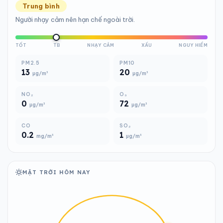
Trung bình
Người nhạy cảm nên hạn chế ngoài trời.
TỐT
TB
NHẠY CẢM
XẤU
NGUY HIỂM
PM2.5
PM10
13
20
µg/m³
µg/m³
NO₂
O₃
0
72
µg/m³
µg/m³
CO
SO₂
0.2
1
mg/m³
µg/m³
MẶT TRỜI HÔM NAY