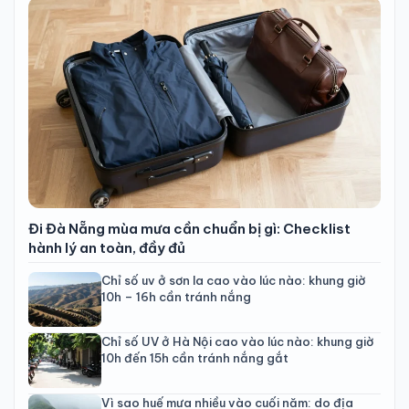
Đi Đà Nẵng mùa mưa cần chuẩn bị gì: Checklist
hành lý an toàn, đầy đủ
Chỉ số uv ở sơn la cao vào lúc nào: khung giờ
10h – 16h cần tránh nắng
Chỉ số UV ở Hà Nội cao vào lúc nào: khung giờ
10h đến 15h cần tránh nắng gắt
Vì sao huế mưa nhiều vào cuối năm: do địa