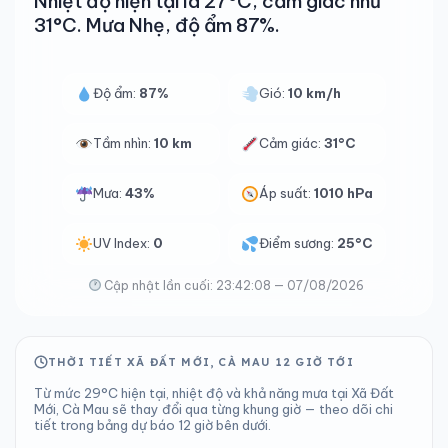
Nhiệt độ hiện tại là 27°C, cảm giác như
31°C. Mưa Nhẹ, độ ẩm 87%.
Độ ẩm:
87%
Gió:
10 km/h
Tầm nhìn:
10 km
Cảm giác:
31°C
Mưa:
43%
Áp suất:
1010 hPa
UV Index:
0
Điểm sương:
25°C
Cập nhật lần cuối: 23:42:08 — 07/08/2026
THỜI TIẾT XÃ ĐẤT MỚI, CÀ MAU 12 GIỜ TỚI
Từ mức 29°C hiện tại, nhiệt độ và khả năng mưa tại Xã Đất
Mới, Cà Mau sẽ thay đổi qua từng khung giờ — theo dõi chi
tiết trong bảng dự báo 12 giờ bên dưới.