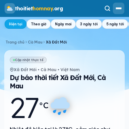
thoitiet
homnay
.org
Hiện tại
Theo giờ
Ngày mai
3 ngày tới
5 ngày tới
Trang chủ
Cà Mau
Xã Đất Mới
Cập nhật thực tế
Xã Đất Mới • Cà Mau • Việt Nam
Dự báo thời tiết Xã Đất Mới, Cà
Mau
27
°C