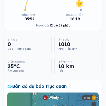
BÌNH MINH
HOÀNG HÔN
05:52
18:19
Ngày dài
12 giờ 27 phút
TIA UV
ÁP SUẤT
0
1010
Cao — dùng kem
hPa — ổn định
ĐIỂM SƯƠNG
TẦM NHÌN
25°C
10 km
Ẩm vừa phải
Tốt
Bản đồ dự báo trực quan