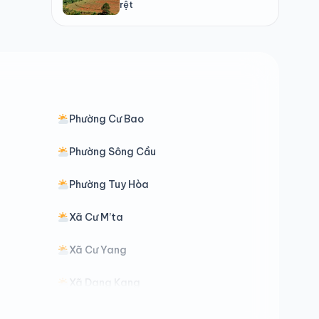
rệt
Phường Cư Bao
Phường Sông Cầu
Phường Tuy Hòa
Xã Cư M’ta
Xã Cư Yang
Xã Dang Kang
Xã Đức Bình