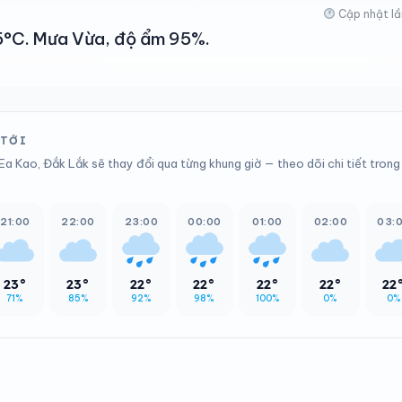
Cập nhật lầ
 25°C. Mưa Vừa, độ ẩm 95%.
 TỚI
Ea Kao, Đắk Lắk sẽ thay đổi qua từng khung giờ — theo dõi chi tiết trong
21:00
22:00
23:00
00:00
01:00
02:00
03:
23°
23°
22°
22°
22°
22°
22
71%
85%
92%
98%
100%
0%
0%