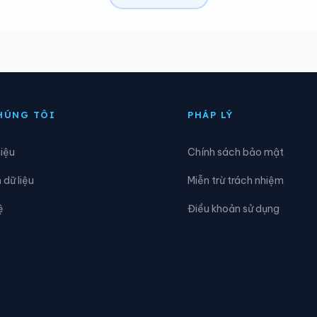
a Bá
Xã Ea Bung
a H’leo
Xã Ea Hiao
a Kiết
Xã Ea Kly
HÚNG TÔI
PHÁP LÝ
a Ktur
Xã Ea Ly
hiệu
Chính sách bảo mật
a Ning
Xã Ea Nuôl
dữ liệu
Miễn trừ trách nhiệm
a Phê
Xã Ea Riêng
ệ
Điều khoản sử dụng
a Trang
Xã Ea Tul
òa Mỹ
Xã Hòa Phú
òa Xuân
Xã Ia Lốp