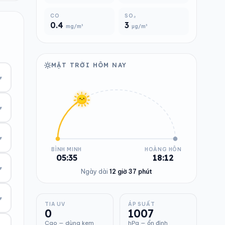
CO
SO₂
0.4
3
mg/m³
µg/m³
MẶT TRỜI HÔM NAY
▾
▾
▾
BÌNH MINH
HOÀNG HÔN
05:35
18:12
▾
Ngày dài
12 giờ 37 phút
▾
TIA UV
ÁP SUẤT
0
1007
Cao — dùng kem
hPa — ổn định