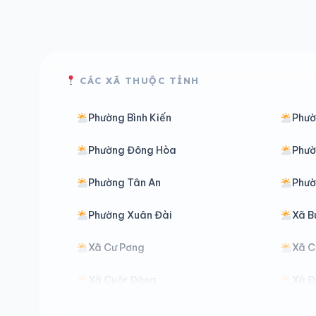
CÁC XÃ THUỘC TỈNH
Phường Bình Kiến
Phườ
Phường Đông Hòa
Phườ
Phường Tân An
Phườ
Phường Xuân Đài
Xã B
Xã Cư Pơng
Xã C
Xã Cuôr Đăng
Xã Đ
Xã Dliê Ya
Xã Đ