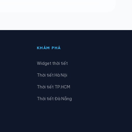
Xã Ea Drăng
Xã Ea Kar
Xã Ea Knốp
KHÁM PHÁ
Xã Ea M’droh
Widget thời tiết
Xã Ea Ô
Thời tiết Hà Nội
Xã Ea Rốk
Thời tiết TP.HCM
Xã Ea Wer
Thời tiết Đà Nẵng
Xã Hòa Sơn
Xã Ia Rvê