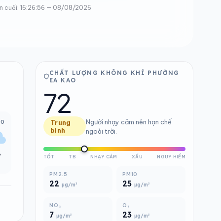
n cuối: 16:26:56 — 08/08/2026
CHẤT LƯỢNG KHÔNG KHÍ PHƯỜNG
EA KAO
72
Người nhạy cảm nên hạn chế
00
Trung
bình
ngoài trời.
°
TỐT
TB
NHẠY CẢM
XẤU
NGUY HIỂM
PM2.5
PM10
22
25
µg/m³
µg/m³
NO₂
O₃
7
23
µg/m³
µg/m³