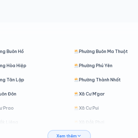
ng Buôn Hồ
Phường Buôn Ma Thuột
ng Hòa Hiệp
Phường Phú Yên
ng Tân Lập
Phường Thành Nhất
uôn Đôn
Xã Cư M’gar
ư Prao
Xã Cư Pui
ắk Liêng
Xã Đắk Phơi
Xem thêm
ồng Xuân
Xã Dray Bhăng