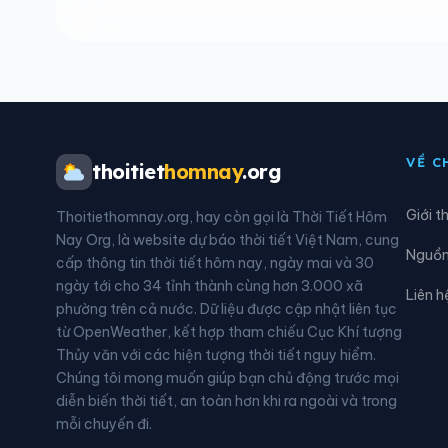
Xã Dur Kmăl
Xã E
Xã Ea Drông
Xã E
Xã Ea Khăl
Xã E
VỀ C
thoitiet
homnay
.org
Xã Ea Knuếc
Xã E
Giới t
Thoitiethomnay.org, hay còn gọi là Thời Tiết Hôm
Xã Ea Na
Xã E
Nay Org, là website dự báo thời tiết Việt Nam, cung
Nguồn 
cấp thông tin thời tiết hôm nay, ngày mai và 30
Xã Ea Păl
Xã E
ngày tới cho 34 tỉnh thành cùng hơn 3.000 xã
Liên h
phường trên cả nước. Dữ liệu được cập nhật liên tục
Xã Ea Súp
Xã E
từ OpenWeather, kết hợp tham chiếu Cục Khí tượng
Thủy văn với các hiện tượng thời tiết nguy hiểm.
Xã Ea Wy
Xã H
Chúng tôi mong muốn giúp bạn chủ động trước mọi
diễn biến thời tiết, an toàn hơn khi ra ngoài và trong
Xã Hòa Thịnh
Xã H
mỗi chuyến đi.