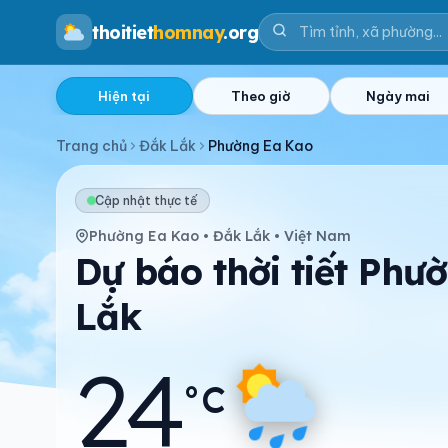
thoitiet
homnay
.org
Hiện tại
Theo giờ
Ngày mai
Trang chủ
Đắk Lắk
Phường Ea Kao
Cập nhật thực tế
Phường Ea Kao • Đắk Lắk • Việt Nam
Dự báo thời tiết Phư
Lắk
24
°C