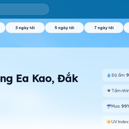
3 ngày tới
5 ngày tới
7 ngày tới
ờng Ea Kao, Đắk
Độ ẩm:
Tầm nhì
Mưa:
99
UV Index