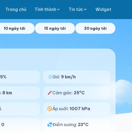
Trang chủ
Tỉnh thành
Tin tức
Widget
10 ngày tới
15 ngày tới
30 ngày tới
95%
Gió:
9 km/h
n:
8 km
Cảm giác:
25°C
%
Áp suất:
1007 hPa
:
0
Điểm sương:
23°C