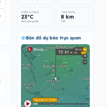
▾
ĐIỂM SƯƠNG
TẦM NHÌN
23°C
8 km
▾
Ẩm vừa phải
Tốt
Bản đồ dự báo trực quan