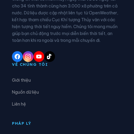
⛅
⛅
cho 34 tỉnh thành cùng hơn 3.000 xã phường trên cả
Xã Cư Yang
Xã Cuôr Đăng
nước. Dữ liệu được cập nhật liên tục từ OpenWeather,
⛅
⛅
kết hợp tham chiếu Cục Khí tượng Thủy văn với các
Xã Đắk Liêng
Xã Đắk Phơi
hiện tượng thời tiết nguy hiểm. Chúng tôi mong muốn
⛅
⛅
Xã Dang Kang
Xã Dliê Ya
giúp bạn chủ động trước mọi diễn biến thời tiết, an
toàn hơn khi ra ngoài và trong mỗi chuyến đi.
⛅
⛅
Xã Đồng Xuân
Xã Dray Bhăng
⛅
⛅
Xã Đức Bình
Xã Dur Kmăl
VỀ CHÚNG TÔI
⛅
⛅
Xã Ea Bá
Xã Ea Bung
Giới thiệu
⛅
⛅
Xã Ea Drăng
Xã Ea Drông
Nguồn dữ liệu
⛅
⛅
Xã Ea H’leo
Xã Ea Hiao
Liên hệ
⛅
⛅
Xã Ea Kar
Xã Ea Khăl
PHÁP LÝ
⛅
⛅
Xã Ea Kiết
Xã Ea Kly