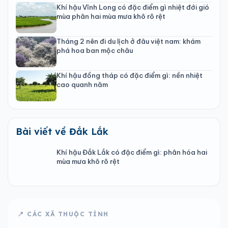
Khí hậu Vĩnh Long có đặc điểm gì nhiệt đới gió
mùa phân hai mùa mưa khô rõ rệt
Tháng 2 nên đi du lịch ở đâu việt nam: khám
phá hoa ban mộc châu
Khí hậu đồng tháp có đặc điểm gì: nền nhiệt
cao quanh năm
Bài viết về Đắk Lắk
Khí hậu Đắk Lắk có đặc điểm gì: phân hóa hai
mùa mưa khô rõ rệt
📍 CÁC XÃ THUỘC TỈNH