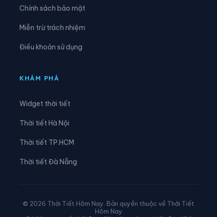
Chính sách bảo mật
⛅
⛅
Xã Ea Knốp
Xã Ea Knuếc
Miễn trừ trách nhiệm
⛅
⛅
Xã Ea Ktur
Xã Ea Ly
Điều khoản sử dụng
⛅
⛅
Xã Ea M’droh
Xã Ea Na
⛅
⛅
Xã Ea Ning
Xã Ea Nuôl
KHÁM PHÁ
⛅
⛅
Xã Ea Ô
Xã Ea Păl
Widget thời tiết
⛅
⛅
Xã Ea Phê
Xã Ea Riêng
Thời tiết Hà Nội
⛅
⛅
Xã Ea Rốk
Xã Ea Súp
Thời tiết TP.HCM
Thời tiết Đà Nẵng
⛅
⛅
Xã Ea Trang
Xã Ea Tul
⛅
⛅
Xã Ea Wer
Xã Ea Wy
© 2026 Thời Tiết Hôm Nay. Bản quyền thuộc về Thời Tiết
⛅
⛅
Xã Hòa Phú
Xã Hòa Sơn
Hôm Nay