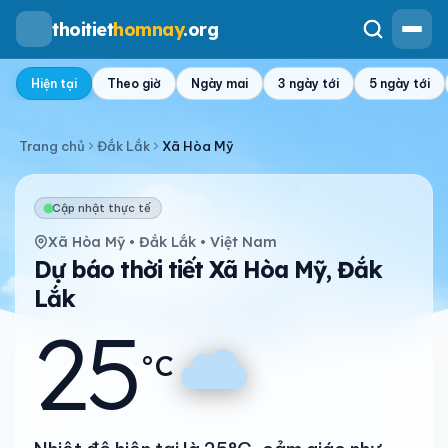
thoitiet
homnay
.org
Hiện tại
Theo giờ
Ngày mai
3 ngày tới
5 ngày tới
Trang chủ
Đắk Lắk
Xã Hòa Mỹ
Cập nhật thực tế
Xã Hòa Mỹ • Đắk Lắk • Việt Nam
Dự báo thời tiết Xã Hòa Mỹ, Đắk
Lắk
25
°C