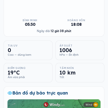
BÌNH MINH
HOÀNG HÔN
05:30
18:08
Ngày dài
12 giờ 38 phút
TIA UV
ÁP SUẤT
0
1006
Cao — dùng kem
hPa — ổn định
ĐIỂM SƯƠNG
TẦM NHÌN
19°C
10 km
Ẩm vừa phải
Tốt
Bản đồ dự báo trực quan