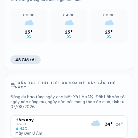
03:00
04:00
05:00
25°
25°
25°
0%
0%
0%
48 Giờ tới
TUẦN TỚI THỜI TIẾT XÃ HÒA MỸ, ĐẮK LẮK THẾ
NÀO?
Bảng dự báo từng ngày cho biết Xã Hòa Mỹ, Đắk Lắk sắp tới
ngày nào nắng ráo, ngày nào cần mang theo áo mưa, tính từ
07/08/2026.
Hôm nay
▾
34°
24°
07/08
💧 42%
Mây Đen U Ám