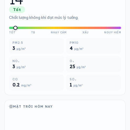
Tốt
Chất lượng không khí đạt mức lý tưởng.
TỐT
TB
NHẠY CẢM
XẤU
NGUY HIỂM
PM2.5
PM10
3
4
µg/m³
µg/m³
NO₂
O₃
3
25
µg/m³
µg/m³
CO
SO₂
0.2
1
mg/m³
µg/m³
MẶT TRỜI HÔM NAY