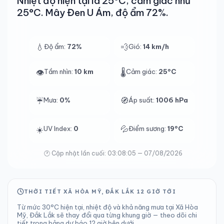
Nhiệt độ hiện tại là 25°C, cảm giác như
25°C. Mây Đen U Ám, độ ẩm 72%.
💧
💨
Độ ẩm:
72%
Gió:
14 km/h
👁️
Tầm nhìn:
10 km
🌡️
Cảm giác:
25°C
🧭
☔️
Mưa:
0%
Áp suất:
1006 hPa
💦
☀️
UV Index:
0
Điểm sương:
19°C
🕐 Cập nhật lần cuối: 03:08:05 — 07/08/2026
THỜI TIẾT XÃ HÒA MỸ, ĐẮK LẮK 12 GIỜ TỚI
Từ mức 30°C hiện tại, nhiệt độ và khả năng mưa tại Xã Hòa
Mỹ, Đắk Lắk sẽ thay đổi qua từng khung giờ — theo dõi chi
tiết trong bảng dự báo 12 giờ bên dưới.