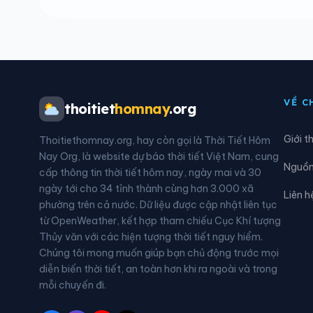
Xã Đức Bình
Xã D
Xã Ea Drăng
Xã E
Xã Ea Kar
Xã E
VỀ C
thoitiet
homnay
.org
Xã Ea Knốp
Xã E
Giới t
Thoitiethomnay.org, hay còn gọi là Thời Tiết Hôm
Xã Ea M’droh
Xã E
Nay Org, là website dự báo thời tiết Việt Nam, cung
Nguồn 
cấp thông tin thời tiết hôm nay, ngày mai và 30
Xã Ea Ô
Xã E
ngày tới cho 34 tỉnh thành cùng hơn 3.000 xã
Liên h
phường trên cả nước. Dữ liệu được cập nhật liên tục
Xã Ea Rốk
Xã E
từ OpenWeather, kết hợp tham chiếu Cục Khí tượng
Thủy văn với các hiện tượng thời tiết nguy hiểm.
Xã Ea Wer
Xã E
Chúng tôi mong muốn giúp bạn chủ động trước mọi
diễn biến thời tiết, an toàn hơn khi ra ngoài và trong
Xã Hòa Sơn
Xã H
mỗi chuyến đi.
Xã Ia Rvê
Xã K