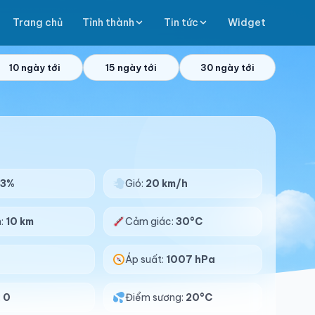
Trang chủ
Tỉnh thành
Tin tức
Widget
10 ngày tới
15 ngày tới
30 ngày tới
63%
Gió:
20 km/h
n:
10 km
Cảm giác:
30°C
Áp suất:
1007 hPa
:
0
Điểm sương:
20°C