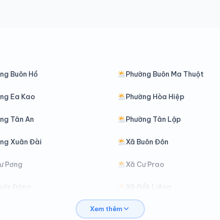
ng Buôn Hồ
Phường Buôn Ma Thuột
ng Ea Kao
Phường Hòa Hiệp
ng Tân An
Phường Tân Lập
ng Xuân Đài
Xã Buôn Đôn
ư Pơng
Xã Cư Prao
uôr Đăng
Xã Đắk Liêng
Xem thêm
liê Ya
Xã Đồng Xuân