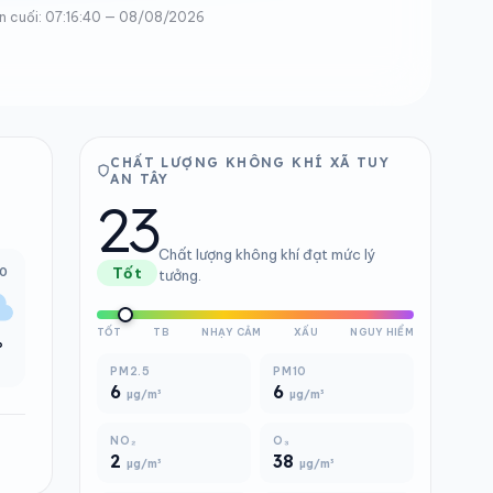
n cuối: 07:16:40 — 08/08/2026
CHẤT LƯỢNG KHÔNG KHÍ XÃ TUY
AN TÂY
23
Chất lượng không khí đạt mức lý
00
Tốt
tưởng.
TỐT
TB
NHẠY CẢM
XẤU
NGUY HIỂM
°
PM2.5
PM10
6
6
µg/m³
µg/m³
NO₂
O₃
2
38
µg/m³
µg/m³