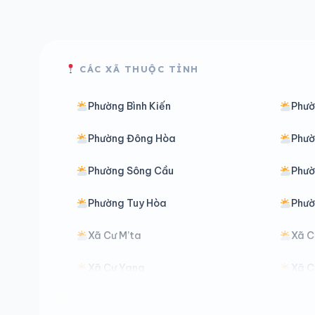
CÁC XÃ THUỘC TỈNH
Phường Bình Kiến
Phườ
Phường Đông Hòa
Phườ
Phường Sông Cầu
Phườ
Phường Tuy Hòa
Phườ
Xã Cư M’ta
Xã C
Xã Cư Yang
Xã C
Xã Dang Kang
Xã D