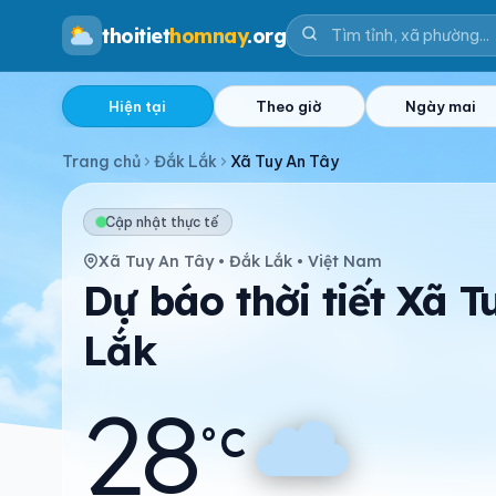
thoitiet
homnay
.org
Hiện tại
Theo giờ
Ngày mai
Trang chủ
Đắk Lắk
Xã Tuy An Tây
Cập nhật thực tế
Xã Tuy An Tây • Đắk Lắk • Việt Nam
Dự báo thời tiết Xã 
Lắk
28
°C