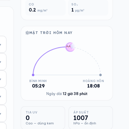
CO
SO₂
0.2
1
mg/m³
µg/m³
MẶT TRỜI HÔM NAY
▾
▾
▾
BÌNH MINH
HOÀNG HÔN
05:29
18:08
Ngày dài
12 giờ 38 phút
▾
TIA UV
ÁP SUẤT
▾
0
1007
Cao — dùng kem
hPa — ổn định