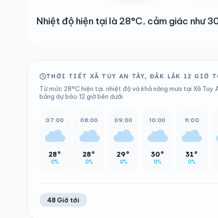
Nhiệt độ hiện tại là 28°C, cảm giác như
THỜI TIẾT XÃ TUY AN TÂY, ĐẮK LẮK 12 GIỜ 
Từ mức 28°C hiện tại, nhiệt độ và khả năng mưa tại Xã Tuy 
bảng dự báo 12 giờ bên dưới.
07:00
08:00
09:00
10:00
11:00
28°
28°
29°
30°
31°
0%
0%
0%
0%
0%
48 Giờ tới