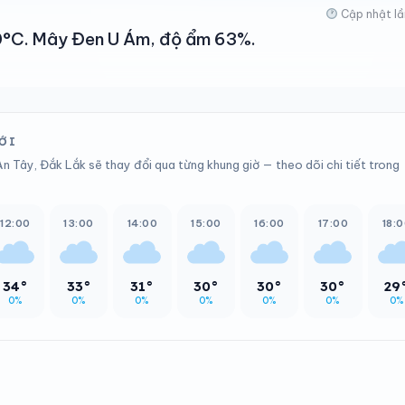
Cập nhật lầ
 30°C. Mây Đen U Ám, độ ẩm 63%.
TỚI
An Tây, Đắk Lắk sẽ thay đổi qua từng khung giờ — theo dõi chi tiết trong
12:00
13:00
14:00
15:00
16:00
17:00
18:
34°
33°
31°
30°
30°
30°
29
0%
0%
0%
0%
0%
0%
0%