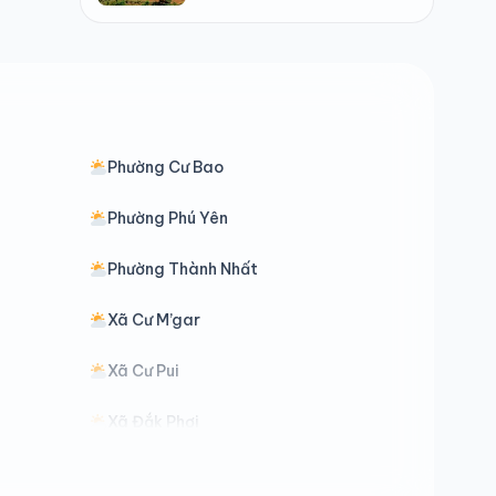
Phường Cư Bao
Phường Phú Yên
Phường Thành Nhất
Xã Cư M’gar
Xã Cư Pui
Xã Đắk Phơi
Xã Dray Bhăng