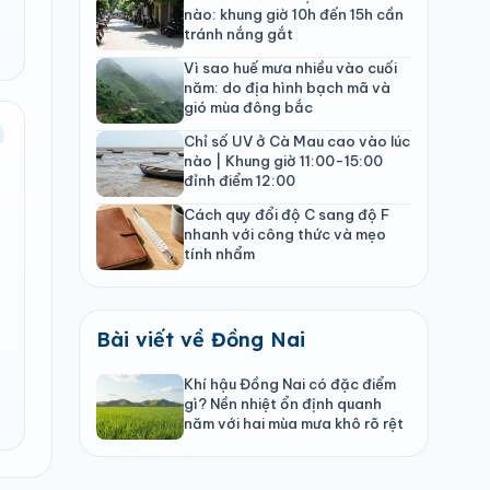
nào: khung giờ 10h đến 15h cần
tránh nắng gắt
Vì sao huế mưa nhiều vào cuối
năm: do địa hình bạch mã và
gió mùa đông bắc
Chỉ số UV ở Cà Mau cao vào lúc
nào | Khung giờ 11:00-15:00
đỉnh điểm 12:00
Cách quy đổi độ C sang độ F
nhanh với công thức và mẹo
tính nhẩm
Bài viết về Đồng Nai
Khí hậu Đồng Nai có đặc điểm
gì? Nền nhiệt ổn định quanh
năm với hai mùa mưa khô rõ rệt