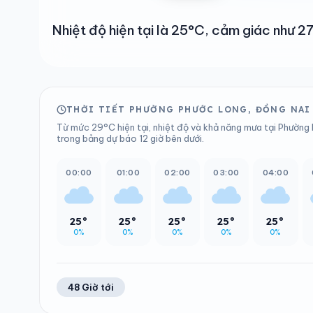
Nhiệt độ hiện tại là 25°C, cảm giác như
THỜI TIẾT PHƯỜNG PHƯỚC LONG, ĐỒNG NAI 
Từ mức 29°C hiện tại, nhiệt độ và khả năng mưa tại Phường 
trong bảng dự báo 12 giờ bên dưới.
00:00
01:00
02:00
03:00
04:00
25°
25°
25°
25°
25°
0%
0%
0%
0%
0%
48 Giờ tới