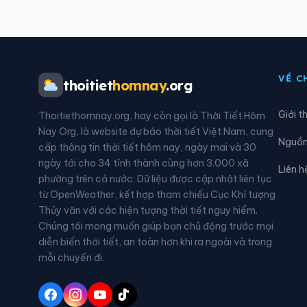
Xã Đa Kia
Xã Đ
Xã Đăk Ơ
Xã D
VỀ C
thoitiet
homnay
.org
Xã Đồng Tâm
Xã G
Giới t
Thoitiethomnay.org, hay còn gọi là Thời Tiết Hôm
Xã La Ngà
Xã L
Nay Org, là website dự báo thời tiết Việt Nam, cung
Nguồn 
cấp thông tin thời tiết hôm nay, ngày mai và 30
Xã Lộc Tấn
Xã L
ngày tới cho 34 tỉnh thành cùng hơn 3.000 xã
Liên h
phường trên cả nước. Dữ liệu được cập nhật liên tục
Xã Long Phước
Xã L
từ OpenWeather, kết hợp tham chiếu Cục Khí tượng
Thủy văn với các hiện tượng thời tiết nguy hiểm.
Xã Nghĩa Trung
Xã N
Chúng tôi mong muốn giúp bạn chủ động trước mọi
diễn biến thời tiết, an toàn hơn khi ra ngoài và trong
Xã Phú Lâm
Xã P
mỗi chuyến đi.
Xã Phú Trung
Xã P