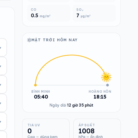
CO
SO₂
0.5
7
mg/m³
µg/m³
MẶT TRỜI HÔM NAY
▾
▾
▾
BÌNH MINH
HOÀNG HÔN
05:40
18:15
▾
Ngày dài
12 giờ 35 phút
▾
TIA UV
ÁP SUẤT
0
1008
Cao — dùng kem
hPa — ổn định