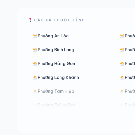
CÁC XÃ THUỘC TỈNH
Phường An Lộc
Phườ
Phường Bình Long
Phườ
Phường Hàng Gòn
Phườ
Phường Long Khánh
Phườ
Phường Tam Hiệp
Phườ
Phường Trảng Dài
Phườ
Xã Bàu Hàm
Xã B
Xã Bom Bo
Xã B