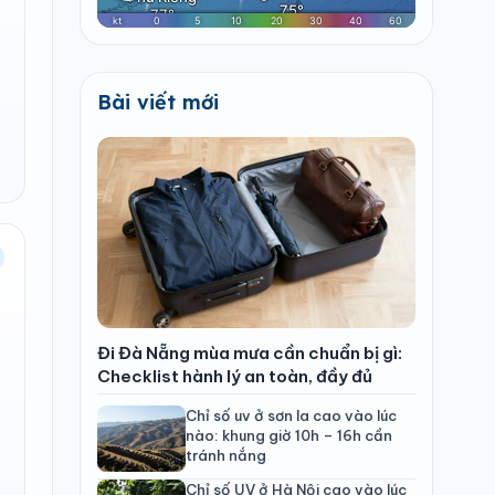
Bài viết mới
Đi Đà Nẵng mùa mưa cần chuẩn bị gì:
Checklist hành lý an toàn, đầy đủ
Chỉ số uv ở sơn la cao vào lúc
nào: khung giờ 10h – 16h cần
tránh nắng
Chỉ số UV ở Hà Nội cao vào lúc