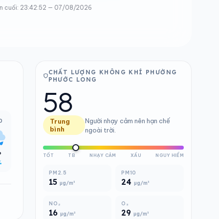
n cuối: 23:42:52 — 07/08/2026
CHẤT LƯỢNG KHÔNG KHÍ PHƯỜNG
PHƯỚC LONG
58
Người nhạy cảm nên hạn chế
0
Trung
bình
ngoài trời.
°
TỐT
TB
NHẠY CẢM
XẤU
NGUY HIỂM
%
PM2.5
PM10
15
24
µg/m³
µg/m³
NO₂
O₃
16
29
µg/m³
µg/m³