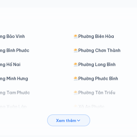
ng Bảo Vinh
Phường Biên Hòa
ng Bình Phước
Phường Chơn Thành
ng Hố Nai
Phường Long Bình
ng Minh Hưng
Phường Phước Bình
ng Tam Phước
Phường Tân Triều
ng Xuân Lập
Xã An Phước
Xem thêm
ình An
Xã Bình Minh
ù Đăng
Xã Bù Gia Mập