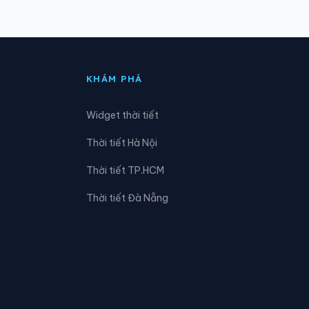
Xã Đak Nhau
Xã Đồng Phú
KHÁM PHÁ
Xã Hưng Thịnh
Widget thời tiết
Xã Lộc Quang
Thời tiết Hà Nội
Xã Long Hà
Thời tiết TP.HCM
Xã Nam Cát Tiên
Thời tiết Đà Nẵng
Xã Phú Hòa
Xã Phú Riềng
Xã Phước Sơn