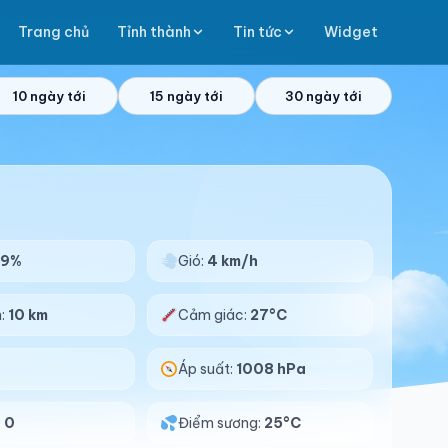
Trang chủ
Tỉnh thành
Tin tức
Widget
10 ngày tới
15 ngày tới
30 ngày tới
99%
Gió:
4 km/h
n:
10 km
Cảm giác:
27°C
Áp suất:
1008 hPa
:
0
Điểm sương:
25°C