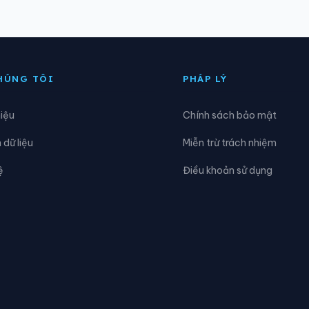
ại Phước
Xã Đak Lua
ầu Giây
Xã Định Quán
HÚNG TÔI
PHÁP LÝ
ia Kiệm
Xã Hưng Phước
hiệu
Chính sách bảo mật
ộc Hưng
Xã Lộc Ninh
dữ liệu
Miễn trừ trách nhiệm
ộc Thành
Xã Lộc Thạnh
ệ
Điều khoản sử dụng
ong Thành
Xã Minh Đức
ha Bích
Xã Nhơn Trạch
hú Lý
Xã Phú Nghĩa
hú Vinh
Xã Phước An