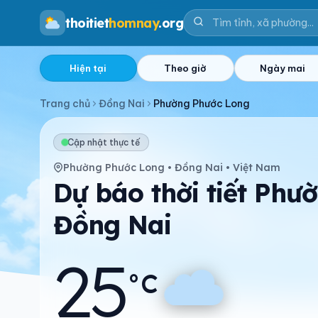
thoitiet
homnay
.org
Hiện tại
Theo giờ
Ngày mai
Trang chủ
Đồng Nai
Phường Phước Long
Cập nhật thực tế
Phường Phước Long • Đồng Nai • Việt Nam
Dự báo thời tiết Phư
Đồng Nai
25
°C