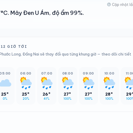
Cập nhật lầ
 27°C. Mây Đen U Ám, độ ẩm 99%.
12 GIỜ TỚI
Phước Long, Đồng Nai sẽ thay đổi qua từng khung giờ — theo dõi chi tiết
05:00
06:00
07:00
08:00
09:00
10:00
11:0
25°
25°
26°
27°
27°
28°
29
0%
20%
41%
100%
100%
100%
100