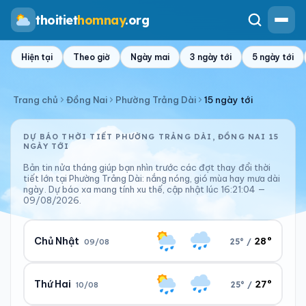
thoitiet
homnay
.org
Hiện tại
Theo giờ
Ngày mai
3 ngày tới
5 ngày tới
Trang chủ
Đồng Nai
Phường Trảng Dài
15 ngày tới
DỰ BÁO THỜI TIẾT PHƯỜNG TRẢNG DÀI, ĐỒNG NAI 15
NGÀY TỚI
Bản tin nửa tháng giúp bạn nhìn trước các đợt thay đổi thời
tiết lớn tại Phường Trảng Dài: nắng nóng, gió mùa hay mưa dài
ngày. Dự báo xa mang tính xu thế, cập nhật lúc 16:21:04 —
09/08/2026.
28°
Chủ Nhật
25° /
09/08
27°
Thứ Hai
25° /
10/08
Ngày/đêm
Sáng/tối
28°/25°
26°/26°