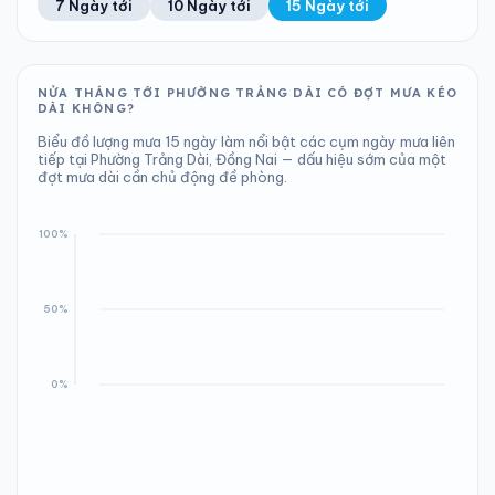
7 Ngày tới
10 Ngày tới
15 Ngày tới
Áp suất
Gió
1008 hPa
10 km/h
NỬA THÁNG TỚI PHƯỜNG TRẢNG DÀI CÓ ĐỢT MƯA KÉO
DÀI KHÔNG?
Biểu đồ lượng mưa 15 ngày làm nổi bật các cụm ngày mưa liên
tiếp tại Phường Trảng Dài, Đồng Nai — dấu hiệu sớm của một
đợt mưa dài cần chủ động đề phòng.