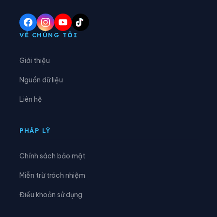
Xã Bù Gia Mập
Xã Cẩm Mỹ
Xã Đa Kia
Xã Đại Phước
VỀ CHÚNG TÔI
Xã Đak Lua
Xã Đak Nhau
Giới thiệu
Xã Đăk Ơ
Xã Dầu Giây
Nguồn dữ liệu
Xã Định Quán
Xã Đồng Phú
Liên hệ
Xã Đồng Tâm
Xã Gia Kiệm
Xã Hưng Phước
Xã Hưng Thịnh
PHÁP LÝ
Xã La Ngà
Xã Lộc Hưng
Chính sách bảo mật
Xã Lộc Ninh
Xã Lộc Quang
Miễn trừ trách nhiệm
Xã Lộc Tấn
Xã Lộc Thành
Điều khoản sử dụng
Xã Lộc Thạnh
Xã Long Hà