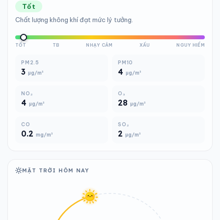
Tốt
Chất lượng không khí đạt mức lý tưởng.
TỐT
TB
NHẠY CẢM
XẤU
NGUY HIỂM
PM2.5
PM10
3
4
µg/m³
µg/m³
NO₂
O₃
4
28
µg/m³
µg/m³
CO
SO₂
0.2
2
mg/m³
µg/m³
MẶT TRỜI HÔM NAY