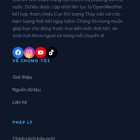
nước. Dữ liệu được cập nhật liên tục từ OpenWeather,
Xã An Viễn
Xã Bàu Hàm
kết hợp tham chiếu Cục Khí tượng Thủy văn với các
hiện tượng thời tiết nguy hiểm. Chúng tôi mong muốn
Xã Bình An
Xã Bình Minh
giúp bạn chủ động trước mọi diễn biến thời tiết, an
Xã Bình Tân
Xã Bom Bo
toàn hơn khi ra ngoài và trong mỗi chuyến đi.
Xã Bù Đăng
Xã Bù Gia Mập
Xã Cẩm Mỹ
Xã Đa Kia
VỀ CHÚNG TÔI
Xã Đại Phước
Xã Đak Lua
Giới thiệu
Xã Đak Nhau
Xã Đăk Ơ
Nguồn dữ liệu
Xã Dầu Giây
Xã Định Quán
Liên hệ
Xã Đồng Phú
Xã Đồng Tâm
Xã Gia Kiệm
Xã Hưng Phước
PHÁP LÝ
Xã Hưng Thịnh
Xã La Ngà
Chính sách bảo mật