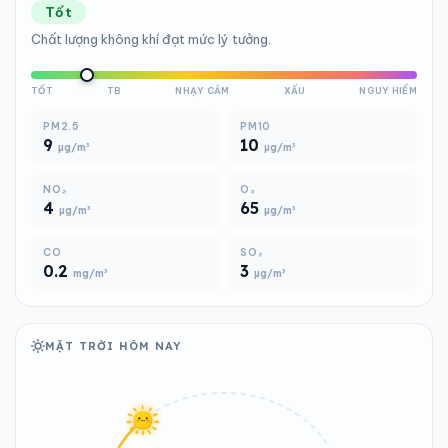
Tốt
Chất lượng không khí đạt mức lý tưởng.
TỐT
TB
NHẠY CẢM
XẤU
NGUY HIỂM
PM2.5
PM10
9
10
µg/m³
µg/m³
NO₂
O₃
4
65
µg/m³
µg/m³
CO
SO₂
0.2
3
mg/m³
µg/m³
MẶT TRỜI HÔM NAY