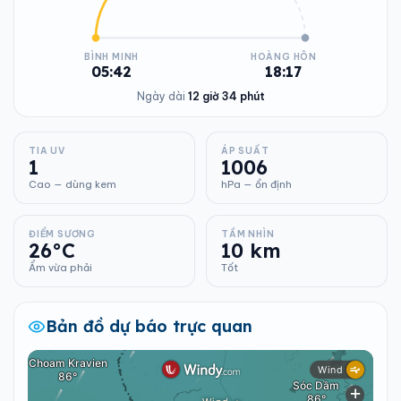
BÌNH MINH
HOÀNG HÔN
05:42
18:17
Ngày dài
12 giờ 34 phút
TIA UV
ÁP SUẤT
1
1006
Cao — dùng kem
hPa — ổn định
ĐIỂM SƯƠNG
TẦM NHÌN
26°C
10 km
Ẩm vừa phải
Tốt
Bản đồ dự báo trực quan