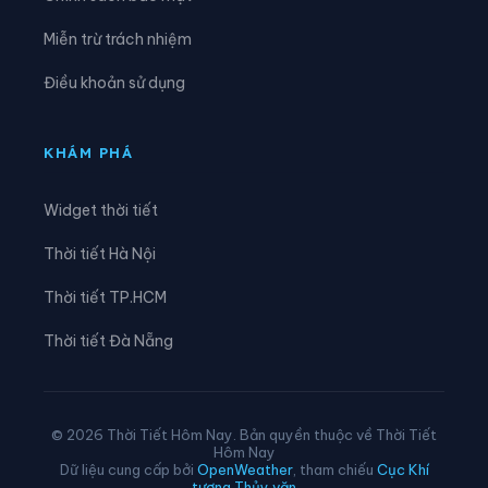
Xã Lộc Hưng
Xã Lộc Ninh
Miễn trừ trách nhiệm
Xã Lộc Quang
Xã Lộc Tấn
Điều khoản sử dụng
Xã Lộc Thành
Xã Lộc Thạnh
Xã Long Hà
Xã Long Phước
KHÁM PHÁ
Xã Long Thành
Xã Minh Đức
Widget thời tiết
Xã Nam Cát Tiên
Xã Nghĩa Trung
Thời tiết Hà Nội
Xã Nha Bích
Xã Nhơn Trạch
Thời tiết TP.HCM
Xã Phú Hòa
Xã Phú Lâm
Thời tiết Đà Nẵng
Xã Phú Lý
Xã Phú Nghĩa
Xã Phú Riềng
Xã Phú Trung
© 2026 Thời Tiết Hôm Nay. Bản quyền thuộc về Thời Tiết
Hôm Nay
Xã Phú Vinh
Xã Phước An
Dữ liệu cung cấp bởi
OpenWeather
, tham chiếu
Cục Khí
tượng Thủy văn