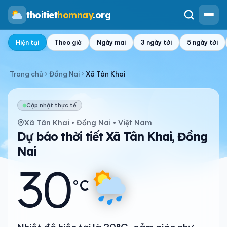
thoitiet
homnay
.org
Hiện tại
Theo giờ
Ngày mai
3 ngày tới
5 ngày tới
Trang chủ
Đồng Nai
Xã Tân Khai
Cập nhật thực tế
Xã Tân Khai • Đồng Nai • Việt Nam
Dự báo thời tiết Xã Tân Khai, Đồng
Nai
30
°C