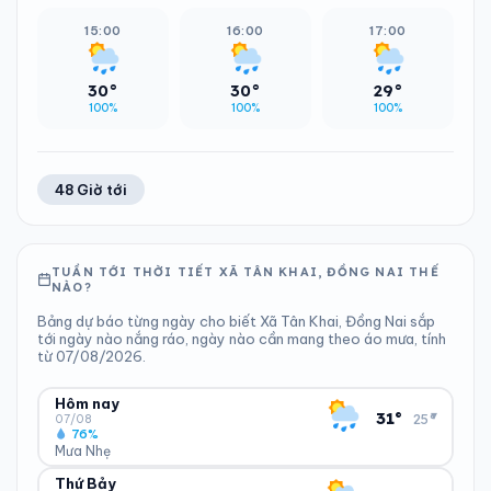
15:00
16:00
17:00
30°
30°
29°
100%
100%
100%
48 Giờ tới
TUẦN TỚI THỜI TIẾT XÃ TÂN KHAI, ĐỒNG NAI THẾ
NÀO?
Bảng dự báo từng ngày cho biết Xã Tân Khai, Đồng Nai sắp
tới ngày nào nắng ráo, ngày nào cần mang theo áo mưa, tính
từ 07/08/2026.
Hôm nay
▾
31°
25°
07/08
76%
Mưa Nhẹ
Thứ Bảy
ĐỘ ẨM
GIÓ