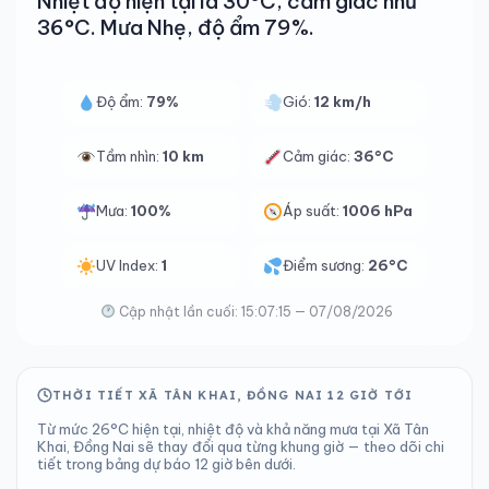
Nhiệt độ hiện tại là 30°C, cảm giác như
36°C. Mưa Nhẹ, độ ẩm 79%.
Độ ẩm:
79%
Gió:
12 km/h
Tầm nhìn:
10 km
Cảm giác:
36°C
Mưa:
100%
Áp suất:
1006 hPa
UV Index:
1
Điểm sương:
26°C
Cập nhật lần cuối: 15:07:15 — 07/08/2026
THỜI TIẾT XÃ TÂN KHAI, ĐỒNG NAI 12 GIỜ TỚI
Từ mức 26°C hiện tại, nhiệt độ và khả năng mưa tại Xã Tân
Khai, Đồng Nai sẽ thay đổi qua từng khung giờ — theo dõi chi
tiết trong bảng dự báo 12 giờ bên dưới.