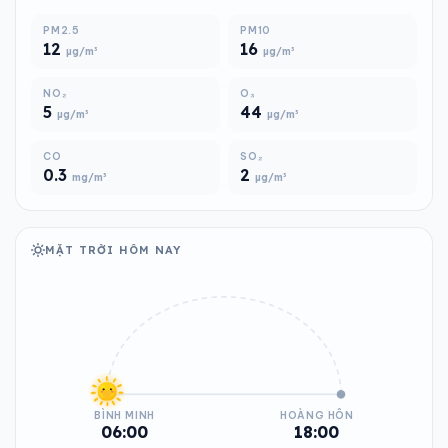
PM2.5
PM10
12
16
µg/m³
µg/m³
NO₂
O₃
5
44
µg/m³
µg/m³
CO
SO₂
0.3
2
mg/m³
µg/m³
MẶT TRỜI HÔM NAY
BÌNH MINH
HOÀNG HÔN
06:00
18:00