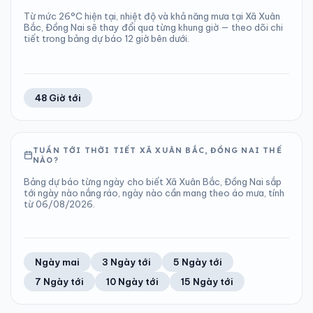
Từ mức 26°C hiện tại, nhiệt độ và khả năng mưa tại Xã Xuân
Bắc, Đồng Nai sẽ thay đổi qua từng khung giờ — theo dõi chi
tiết trong bảng dự báo 12 giờ bên dưới.
48 Giờ tới
TUẦN TỚI THỜI TIẾT XÃ XUÂN BẮC, ĐỒNG NAI THẾ
NÀO?
Bảng dự báo từng ngày cho biết Xã Xuân Bắc, Đồng Nai sắp
tới ngày nào nắng ráo, ngày nào cần mang theo áo mưa, tính
từ 06/08/2026.
Ngày mai
3 Ngày tới
5 Ngày tới
7 Ngày tới
10 Ngày tới
15 Ngày tới