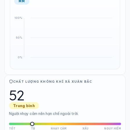
MM
CHẤT LƯỢNG KHÔNG KHÍ XÃ XUÂN BẮC
52
Trung bình
Người nhạy cảm nên hạn chế ngoài trời.
TỐT
TB
NHẠY CẢM
XẤU
NGUY HIỂM