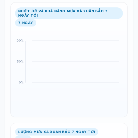
NHIỆT ĐỘ VÀ KHẢ NĂNG MƯA XÃ XUÂN BẮC 7
NGÀY TỚI
7 NGÀY
LƯỢNG MƯA XÃ XUÂN BẮC 7 NGÀY TỚI