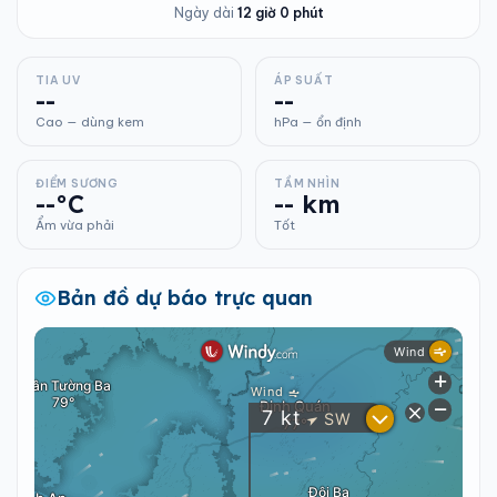
Ngày dài
12 giờ 0 phút
TIA UV
ÁP SUẤT
--
--
Cao — dùng kem
hPa — ổn định
ĐIỂM SƯƠNG
TẦM NHÌN
--°C
-- km
Ẩm vừa phải
Tốt
Bản đồ dự báo trực quan