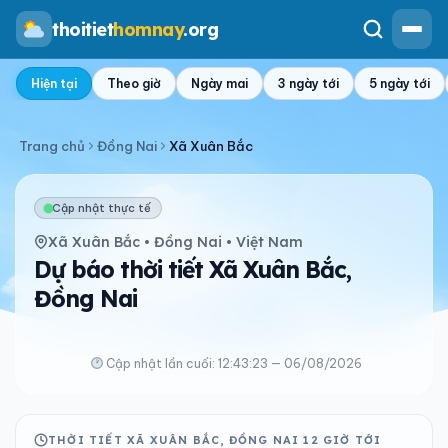
thoitiet
homnay
.org
Hiện tại
Theo giờ
Ngày mai
3 ngày tới
5 ngày tới
Trang chủ
Đồng Nai
Xã Xuân Bắc
Cập nhật thực tế
Xã Xuân Bắc • Đồng Nai • Việt Nam
Dự báo thời tiết Xã Xuân Bắc,
Đồng Nai
Cập nhật lần cuối: 12:43:23 — 06/08/2026
THỜI TIẾT XÃ XUÂN BẮC, ĐỒNG NAI 12 GIỜ TỚI