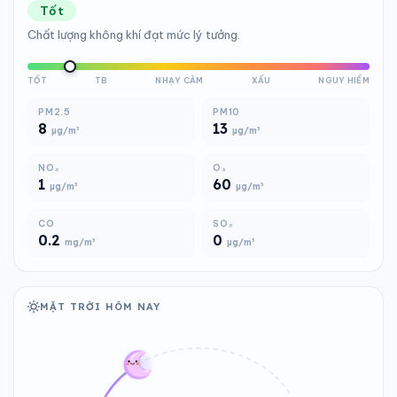
Tốt
Chất lượng không khí đạt mức lý tưởng.
TỐT
TB
NHẠY CẢM
XẤU
NGUY HIỂM
PM2.5
PM10
8
13
µg/m³
µg/m³
NO₂
O₃
1
60
µg/m³
µg/m³
CO
SO₂
0.2
0
mg/m³
µg/m³
MẶT TRỜI HÔM NAY