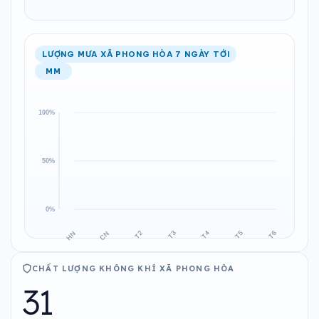
LƯỢNG MƯA XÃ PHONG HÒA 7 NGÀY TỚI
MM
CHẤT LƯỢNG KHÔNG KHÍ XÃ PHONG HÒA
31