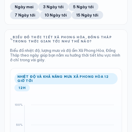
51%
35 km/h
7
Tốt
ĐIỂM SƯƠNG
% MƯA
1.72 mm
1009 hPa
22°C
6%
Trung bình ngày
Tốc độ gió
Ngày mai
3 Ngày tới
5 Ngày tới
Chỉ số UV
Ước lượng
Tổng cả ngày
Bình thường
Ổn định
Khả năng mưa
7 Ngày tới
10 Ngày tới
15 Ngày tới
TIA UV
TẦM NHÌN
LƯỢNG MƯA
ÁP SUẤT
7
Tốt
ĐIỂM SƯƠNG
% MƯA
0.18 mm
1008 hPa
22°C
98%
Chỉ số UV
Ước lượng
Tổng cả ngày
Bình thường
Ổn định
Khả năng mưa
BIỂU ĐỒ THỜI TIẾT XÃ PHONG HÒA, ĐỒNG THÁP
TRONG THỜI GIAN TỚI NHƯ THẾ NÀO?
LƯỢNG MƯA
ÁP SUẤT
ĐIỂM SƯƠNG
% MƯA
0 mm
1009 hPa
21°C
29%
Biểu đồ nhiệt độ, lượng mưa và độ ẩm Xã Phong Hòa, Đồng
Tổng cả ngày
Bình thường
Tháp theo ngày giúp bạn nắm xu hướng thời tiết khu vực mình
Ổn định
Khả năng mưa
ở chỉ trong vài giây.
ĐIỂM SƯƠNG
% MƯA
21°C
0%
Ổn định
Khả năng mưa
NHIỆT ĐỘ VÀ KHẢ NĂNG MƯA XÃ PHONG HÒA 12
GIỜ TỚI
12H