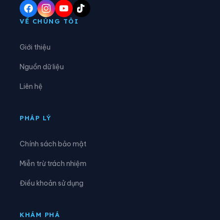
Xã Châu Thành
Xã Chợ Gạo
VỀ CHÚNG TÔI
Xã Đốc Binh Kiều
Xã Đồng Sơn
Giới thiệu
Xã Gia Thuận
Xã Gò Công Đông
Nguồn dữ liệu
Xã Hậu Mỹ
Xã Hiệp Đức
Liên hệ
Xã Hòa Long
Xã Hội Cư
Xã Hưng Thạnh
Xã Kim Sơn
PHÁP LÝ
Xã Lai Vung
Xã Lấp Vò
Chính sách bảo mật
Xã Long Bình
Xã Long Định
Miễn trừ trách nhiệm
Xã Long Hưng
Xã Long Khánh
Điều khoản sử dụng
Xã Long Phú Thuận
Xã Long Tiên
Xã Lương Hòa Lạc
Xã Mỹ An Hưng
KHÁM PHÁ