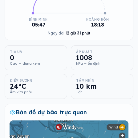
BÌNH MINH
HOÀNG HÔN
05:47
18:18
Ngày dài
12 giờ 31 phút
TIA UV
ÁP SUẤT
0
1008
Cao — dùng kem
hPa — ổn định
ĐIỂM SƯƠNG
TẦM NHÌN
24°C
10 km
Ẩm vừa phải
Tốt
Bản đồ dự báo trực quan