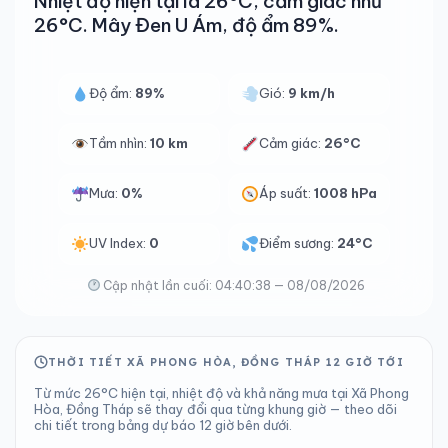
Nhiệt độ hiện tại là 26°C, cảm giác như
26°C. Mây Đen U Ám, độ ẩm 89%.
Độ ẩm:
89%
Gió:
9 km/h
Tầm nhìn:
10 km
Cảm giác:
26°C
Mưa:
0%
Áp suất:
1008 hPa
UV Index:
0
Điểm sương:
24°C
Cập nhật lần cuối: 04:40:38 — 08/08/2026
THỜI TIẾT XÃ PHONG HÒA, ĐỒNG THÁP 12 GIỜ TỚI
Từ mức 26°C hiện tại, nhiệt độ và khả năng mưa tại Xã Phong
Hòa, Đồng Tháp sẽ thay đổi qua từng khung giờ — theo dõi
chi tiết trong bảng dự báo 12 giờ bên dưới.