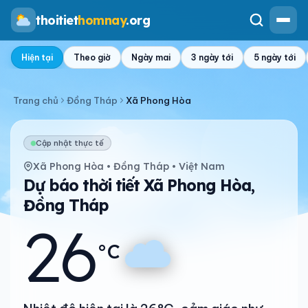
thoitiet
homnay
.org
Hiện tại
Theo giờ
Ngày mai
3 ngày tới
5 ngày tới
Trang chủ
Đồng Tháp
Xã Phong Hòa
Cập nhật thực tế
Xã Phong Hòa • Đồng Tháp • Việt Nam
Dự báo thời tiết Xã Phong Hòa,
Đồng Tháp
26
°C