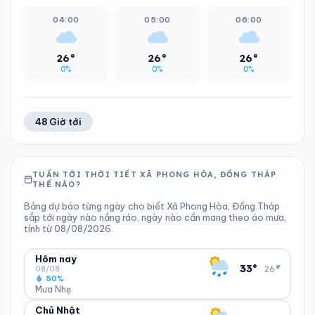
04:00
05:00
06:00
26°
26°
26°
0%
0%
0%
48 Giờ tới
TUẦN TỚI THỜI TIẾT XÃ PHONG HÒA, ĐỒNG THÁP
THẾ NÀO?
Bảng dự báo từng ngày cho biết Xã Phong Hòa, Đồng Tháp
sắp tới ngày nào nắng ráo, ngày nào cần mang theo áo mưa,
tính từ 08/08/2026.
Hôm nay
▾
33°
26°
08/08
50%
Mưa Nhẹ
Chủ Nhật
ĐỘ ẨM
GIÓ