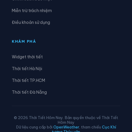
Xã Long Bình
Xã Long Định
Miễn trừ trách nhiệm
Xã Long Hưng
Xã Long Khánh
Điều khoản sử dụng
Xã Long Phú Thuận
Xã Long Tiên
Xã Lương Hòa Lạc
Xã Mỹ An Hưng
KHÁM PHÁ
Xã Mỹ Đức Tây
Xã Mỹ Hiệp
Widget thời tiết
Xã Mỹ Lợi
Xã Mỹ Quí
Thời tiết Hà Nội
Xã Mỹ Thành
Xã Mỹ Thiện
Thời tiết TP.HCM
Xã Mỹ Thọ
Xã Mỹ Tịnh An
Thời tiết Đà Nẵng
Xã Ngũ Hiệp
Xã Phong Hòa
Xã Phong Mỹ
Xã Phú Cường
© 2026 Thời Tiết Hôm Nay. Bản quyền thuộc về Thời Tiết
Hôm Nay
Xã Phú Hựu
Xã Phú Thành
Dữ liệu cung cấp bởi
OpenWeather
, tham chiếu
Cục Khí
tượng Thủy văn