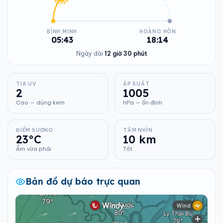
BÌNH MINH
HOÀNG HÔN
05:43
18:14
Ngày dài
12 giờ 30 phút
TIA UV
ÁP SUẤT
2
1005
Cao — dùng kem
hPa — ổn định
ĐIỂM SƯƠNG
TẦM NHÌN
23°C
10 km
Ẩm vừa phải
Tốt
Bản đồ dự báo trực quan