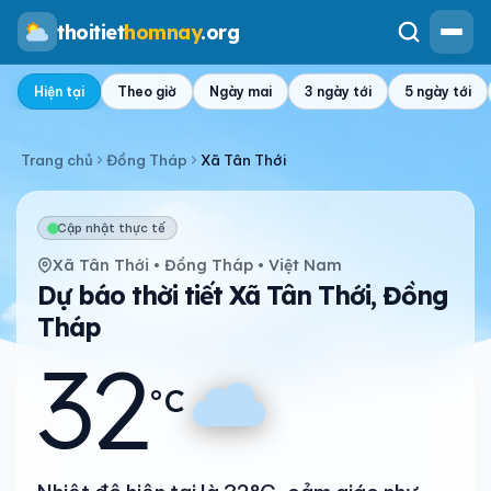
thoitiet
homnay
.org
Hiện tại
Theo giờ
Ngày mai
3 ngày tới
5 ngày tới
Trang chủ
Đồng Tháp
Xã Tân Thới
Cập nhật thực tế
Xã Tân Thới • Đồng Tháp • Việt Nam
Dự báo thời tiết Xã Tân Thới, Đồng
Tháp
32
°C