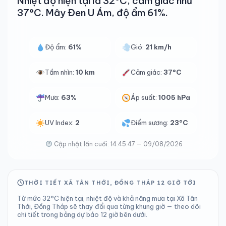
Nhiệt độ hiện tại là 32°C, cảm giác như
37°C. Mây Đen U Ám, độ ẩm 61%.
Độ ẩm:
61%
Gió:
21 km/h
Tầm nhìn:
10 km
Cảm giác:
37°C
Mưa:
63%
Áp suất:
1005 hPa
UV Index:
2
Điểm sương:
23°C
Cập nhật lần cuối: 14:45:47 — 09/08/2026
THỜI TIẾT XÃ TÂN THỚI, ĐỒNG THÁP 12 GIỜ TỚI
Từ mức 32°C hiện tại, nhiệt độ và khả năng mưa tại Xã Tân
Thới, Đồng Tháp sẽ thay đổi qua từng khung giờ — theo dõi
chi tiết trong bảng dự báo 12 giờ bên dưới.