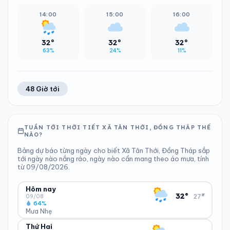
14:00
15:00
16:00
32°
32°
32°
63%
24%
11%
48 Giờ tới
TUẦN TỚI THỜI TIẾT XÃ TÂN THỚI, ĐỒNG THÁP THẾ
NÀO?
Bảng dự báo từng ngày cho biết Xã Tân Thới, Đồng Tháp sắp
tới ngày nào nắng ráo, ngày nào cần mang theo áo mưa, tính
từ 09/08/2026.
Hôm nay
▾
32°
27°
09/08
64%
Mưa Nhẹ
Thứ Hai
ĐỘ ẨM
GIÓ