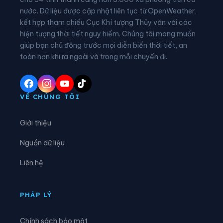
nước. Dữ liệu được cập nhật liên tục từ OpenWeather,
Xã An Thạnh Thủy
Xã Ba Sao
kết hợp tham chiếu Cục Khí tượng Thủy văn với các
hiện tượng thời tiết nguy hiểm. Chúng tôi mong muốn
Xã Bình Hàng Trung
Xã Bình Ninh
giúp bạn chủ động trước mọi diễn biến thời tiết, an
Xã Bình Phú
Xã Bình Thành
toàn hơn khi ra ngoài và trong mỗi chuyến đi.
Xã Bình Trưng
Xã Cái Bè
Xã Châu Thành
Xã Chợ Gạo
VỀ CHÚNG TÔI
Xã Đốc Binh Kiều
Xã Đồng Sơn
Giới thiệu
Xã Gia Thuận
Xã Gò Công Đông
Nguồn dữ liệu
Xã Hậu Mỹ
Xã Hiệp Đức
Liên hệ
Xã Hòa Long
Xã Hội Cư
Xã Hưng Thạnh
Xã Kim Sơn
PHÁP LÝ
Xã Lai Vung
Xã Lấp Vò
Chính sách bảo mật