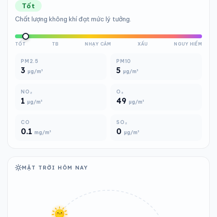
Tốt
Chất lượng không khí đạt mức lý tưởng.
TỐT
TB
NHẠY CẢM
XẤU
NGUY HIỂM
PM2.5
PM10
3
5
µg/m³
µg/m³
NO₂
O₃
1
49
µg/m³
µg/m³
CO
SO₂
0.1
0
mg/m³
µg/m³
MẶT TRỜI HÔM NAY