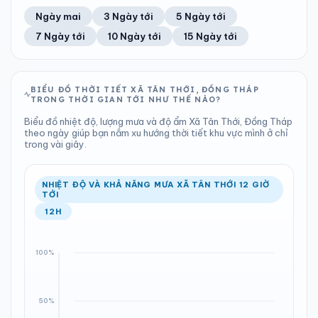
58%
21 km/h
11
Tốt
ĐIỂM SƯƠNG
% MƯA
0 mm
1010 hPa
20°C
0%
Trung bình ngày
Tốc độ gió
Ngày mai
3 Ngày tới
5 Ngày tới
Chỉ số UV
Ước lượng
Tổng cả ngày
Bình thường
Ổn định
Khả năng mưa
7 Ngày tới
10 Ngày tới
15 Ngày tới
TIA UV
TẦM NHÌN
LƯỢNG MƯA
ÁP SUẤT
11
Tốt
ĐIỂM SƯƠNG
% MƯA
0 mm
1010 hPa
22°C
0%
Chỉ số UV
Ước lượng
Tổng cả ngày
Bình thường
Ổn định
Khả năng mưa
BIỂU ĐỒ THỜI TIẾT XÃ TÂN THỚI, ĐỒNG THÁP
TRONG THỜI GIAN TỚI NHƯ THẾ NÀO?
LƯỢNG MƯA
ÁP SUẤT
ĐIỂM SƯƠNG
% MƯA
1.89 mm
1010 hPa
22°C
0%
Biểu đồ nhiệt độ, lượng mưa và độ ẩm Xã Tân Thới, Đồng Tháp
Tổng cả ngày
Bình thường
theo ngày giúp bạn nắm xu hướng thời tiết khu vực mình ở chỉ
Ổn định
Khả năng mưa
trong vài giây.
ĐIỂM SƯƠNG
% MƯA
22°C
100%
Ổn định
Khả năng mưa
NHIỆT ĐỘ VÀ KHẢ NĂNG MƯA XÃ TÂN THỚI 12 GIỜ
TỚI
12H